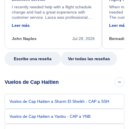
I recently needed help with a flight schedule
When my fl
change and had a great experience with
needed hel
customer service. Laura was professional,
The custom
friendly, and very helpful throughout the
calm, prof
Leer más
Leer más
process. She quickly found a solution and
throughout
kept me informed of the next steps. I truly
alternative
appreciate her excellent service.
necessary f
John Naples
Jul 28, 2026
Bernadine
excellent s
my issue.
Escribe una reseña
Ver todas las reseñas
Vuelos de Cap Haitien
Vuelos de Cap Haitien a Sharm El Sheikh - CAP a SSH
Vuelos de Cap Haitien a Yanbu - CAP a YNB