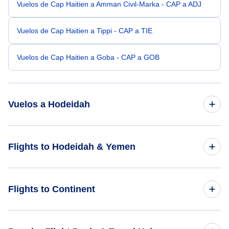
Vuelos de Cap Haitien a Amman Civil-Marka - CAP a ADJ
Vuelos de Cap Haitien a Tippi - CAP a TIE
Vuelos de Cap Haitien a Goba - CAP a GOB
Vuelos a Hodeidah
Vuelos de Atenas a Hodeidah - ATH a HOD
Flights to Hodeidah & Yemen
Vuelos de Kozhikode a Hodeidah - CCJ a HOD
Flights to Yemen
Flights to Continent
Vuelos de Bristol a Hodeidah - BRS a HOD
Flights to Hodeidah
Vuelos de Blackpool a Hodeidah - BLK a HOD
Flights to Africa