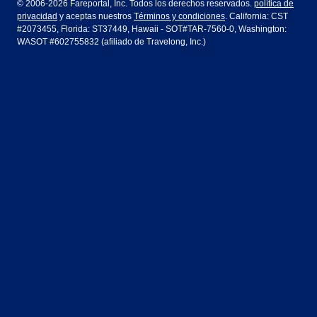
© 2006-2026 Fareportal, Inc. Todos los derechos reservados.
política de
privacidad
y aceptas nuestros
Términos y condiciones
. California: CST
Houston
Las Vegas
Air Europa
Turkish Airlines
Guadalajara
Lima
#2073455, Florida: ST37449, Hawaii - SOT#TAR-7560-0, Washington:
WASOT #602755832 (afiliado de Travelong, Inc.)
Los Ángeles
Miami
United Airlines
Volaris Airlines
Londres
Manila
Nueva York
Orlando
Madrid
Ciudad de México
Filadelfia
Phoenix
Nassau
Sídney
San Diego
San Francisco
París
Puerto Vallarta
Seattle
Tampa
Roma
San José
Toronto
Vancouver