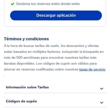
Gestiona tus reservas estés donde estés
Flights from Delhi to Nueva York
Descargar aplicación
Flights from Chicago to Delhi
Flights from Nueva York to Seúl
Términos y condiciones
A la hora de buscar tarifas de vuelo, los descuentos y ofertas
Flights from Nueva York to Hong Kong
están basados en múltiples factores, incluyendo la búsqueda en
más de 500 aerolíneas para encontrar nuestras tarifas más
Flights from Nueva York to Lisboa
baratas disponibles. Los códigos de cupón son válidos para
ahorrar en reservas cualificadas sobre nuestras
tasas de servicio
.
Información sobre Tarifas
Códigos de cupón