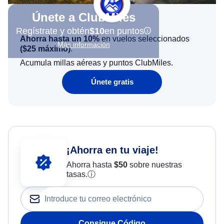
Únete a ClubMiles
Regístrate y obtén
$10
en puntos
Ahorra hasta un 10%
en vuelos seleccionados
Más información
(
$25
máximo)
.
Acumula millas aéreas y puntos ClubMiles.
Únete gratis
¡Ahorra en tu viaje!
Ahorra hasta
$
50
sobre nuestras
tasas.
ⓘ
Consigue Código