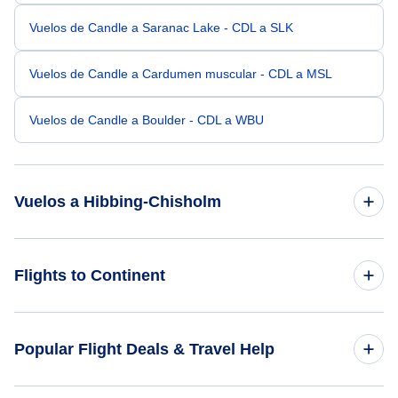
Vuelos de Candle a Saranac Lake - CDL a SLK
Vuelos de Candle a Cardumen muscular - CDL a MSL
Vuelos de Candle a Boulder - CDL a WBU
Vuelos a Hibbing-Chisholm
Vuelos de Portland a Hibbing-Chisholm - PDX a HIB
Flights to Continent
Vuelos de Allakaket a Hibbing-Chisholm - AET a HIB
Flights to Africa
Popular Flight Deals & Travel Help
Vuelos de Scammon Bay a Hibbing-Chisholm - SCM a HIB
Flights to Asia