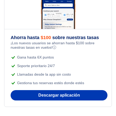
Hibbing-Chisholm Paquetes de vacaciones
Flights from Toronto to Shanghai
Last Minute Hotels
Flights Under $49
Honeymoon Vacations
Flights from Nueva York to Milán
Flights Under $99
Romantic Vacations
Flights from Nueva York to Tel Aviv
Flights Under $199
Ahorra hasta
$
100
sobre nuestras tasas
Adventure Vacations
¡Los nuevos usuarios se ahorran hasta
$
100
sobre
Flights from Nueva York to Estanbul
nuestras tasas en vuelos!
ⓘ
Beach Vacations
Flights from Nueva York to Singapur
Gana hasta 6X puntos
Soporte prioritario 24/7
Flights from Nueva York to Atenas
Llamadas desde la app sin costo
Gestiona tus reservas estés donde estés
Flights from Nueva York to Mumbai
Descargar aplicación
Flights from Shanghai to Nueva York
Flights from Delhi to Nueva York