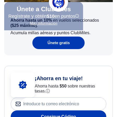
Únete a ClubMiles
Regístrate y obtén
$10
en puntos
Ahorra hasta un 10%
en vuelos seleccionados
Más información
(
$25
máximo)
.
Acumula millas aéreas y puntos ClubMiles.
Únete gratis
¡Ahorra en tu viaje!
Ahorra hasta
$
50
sobre nuestras
tasas.
ⓘ
Consigue Código