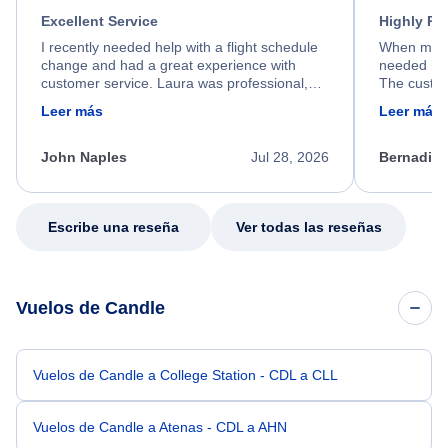
Excellent Service
Highly R
I recently needed help with a flight schedule
When my fl
change and had a great experience with
needed hel
customer service. Laura was professional,
The custom
friendly, and very helpful throughout the
calm, prof
Leer más
Leer más
process. She quickly found a solution and
throughout
kept me informed of the next steps. I truly
alternative
appreciate her excellent service.
necessary f
John Naples
Jul 28, 2026
Bernadine
excellent s
my issue.
Escribe una reseña
Ver todas las reseñas
Vuelos de Candle
Vuelos de Candle a College Station - CDL a CLL
Vuelos de Candle a Atenas - CDL a AHN