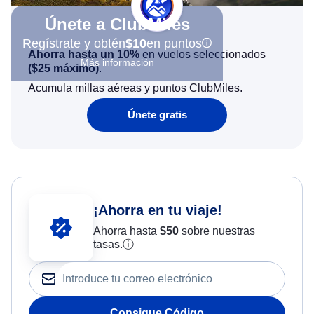
Únete a ClubMiles
Regístrate y obtén
$10
en puntos
Ahorra hasta un 10%
en vuelos seleccionados
Más información
(
$25
máximo)
.
Acumula millas aéreas y puntos ClubMiles.
Únete gratis
¡Ahorra en tu viaje!
Ahorra hasta
$
50
sobre nuestras
tasas.
ⓘ
Consigue Código