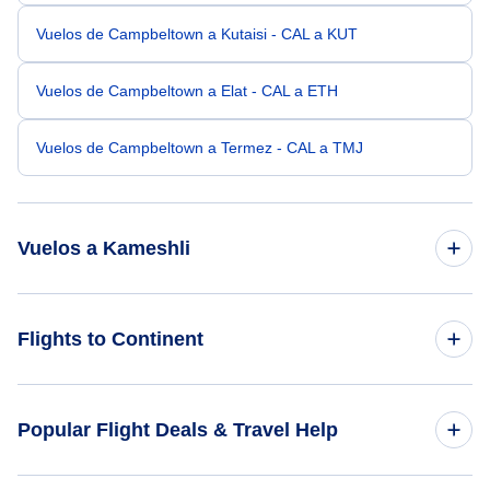
Vuelos de Campbeltown a Kutaisi - CAL a KUT
Vuelos de Campbeltown a Elat - CAL a ETH
Vuelos de Campbeltown a Termez - CAL a TMJ
Vuelos a Kameshli
Vuelos de Bournemouth a Kameshli - BOH a KAC
Flights to Continent
Vuelos de Amsterdam a Kameshli - AMS a KAC
Flights to Africa
Popular Flight Deals & Travel Help
Vuelos de Brasilia a Kameshli - BSB a KAC
Flights to Asia