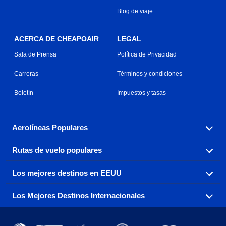
Blog de viaje
ACERCA DE CHEAPOAIR
LEGAL
Sala de Prensa
Política de Privacidad
Carreras
Términos y condiciones
Boletín
Impuestos y tasas
Aerolíneas Populares
Rutas de vuelo populares
Explora nuestras opciones de tarifas aéreas baratas por
aerolínea, con más de 500 opciones para elegir.
Los mejores destinos en EEUU
Reserva una de nuestras rutas de vuelo más populares
Aeromexico
Air Canada
con tres sencillos clics.
Los Mejores Destinos Internacionales
Air France
Encuentra boletos de avión baratos a destinos
Alaska Airlines
populares de los EEUU de costa a costa.
Atlanta a Ft Lauderdale
Chicago a Las Vegas
American Airlines
China Eastern Airlines
Consigue vuelos baratos a destinos globales en Europa,