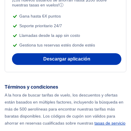
¡Los nuevos usuarios se ahorran hasta
$
100
sobre
Honeymoon Vacations
nuestras tasas en vuelos!
ⓘ
Flights Under $49
Gana hasta 6X puntos
Romantic Vacations
Flights Under $99
Soporte prioritario 24/7
Adventure Vacations
Llamadas desde la app sin costo
Flights Under $199
Gestiona tus reservas estés donde estés
Beach Vacations
Descargar aplicación
Términos y condiciones
A la hora de buscar tarifas de vuelo, los descuentos y ofertas
están basados en múltiples factores, incluyendo la búsqueda en
más de 500 aerolíneas para encontrar nuestras tarifas más
baratas disponibles. Los códigos de cupón son válidos para
ahorrar en reservas cualificadas sobre nuestras
tasas de servicio
.