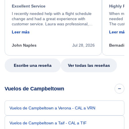
Excellent Service
Highly R
I recently needed help with a flight schedule
When my fl
change and had a great experience with
needed hel
customer service. Laura was professional,
The custom
friendly, and very helpful throughout the
calm, prof
Leer más
Leer más
process. She quickly found a solution and
throughout
kept me informed of the next steps. I truly
alternative
appreciate her excellent service.
necessary f
John Naples
Jul 28, 2026
Bernadine
excellent s
my issue.
Escribe una reseña
Ver todas las reseñas
Vuelos de Campbeltown
Vuelos de Campbeltown a Verona - CAL a VRN
Vuelos de Campbeltown a Taif - CAL a TIF