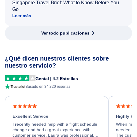
Singapore Travel Brief: What to Know Before You
Go
Leer más
Ver todo publicaciones
¿Qué dicen nuestros clientes sobre
nuestro servicio?
Genial | 4.2 Estrellas
Basado en 34,320 reseñas
Excellent Service
Highly R
I recently needed help with a flight schedule
When my fl
change and had a great experience with
needed hel
customer service. Laura was professional,
The custom