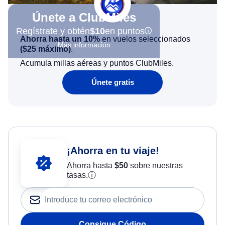
Únete a ClubMiles
Regístrate y obtén
$10
en puntos
Ahorra hasta un 10%
en vuelos seleccionados
Más información
(
$25
máximo)
.
Acumula millas aéreas y puntos ClubMiles.
Únete gratis
¡Ahorra en tu viaje!
Ahorra hasta
$
50
sobre nuestras
tasas.
ⓘ
Consigue Código