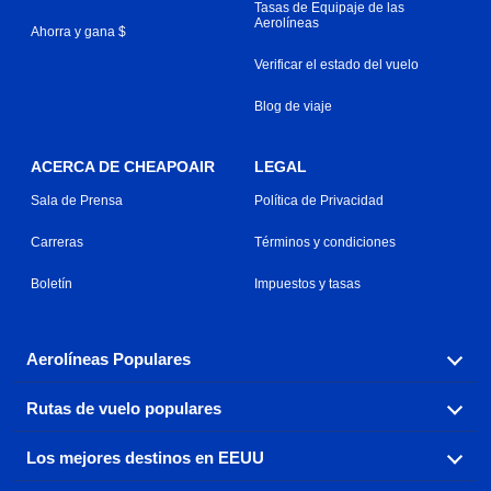
Tasas de Equipaje de las
Aerolíneas
Ahorra y gana $
Verificar el estado del vuelo
Blog de viaje
ACERCA DE CHEAPOAIR
LEGAL
Sala de Prensa
Política de Privacidad
Carreras
Términos y condiciones
Boletín
Impuestos y tasas
Aerolíneas Populares
Rutas de vuelo populares
Explora nuestras opciones de tarifas aéreas baratas por
aerolínea, con más de 500 opciones para elegir.
Los mejores destinos en EEUU
Reserva una de nuestras rutas de vuelo más populares
Aeromexico
Air Canada
con tres sencillos clics.