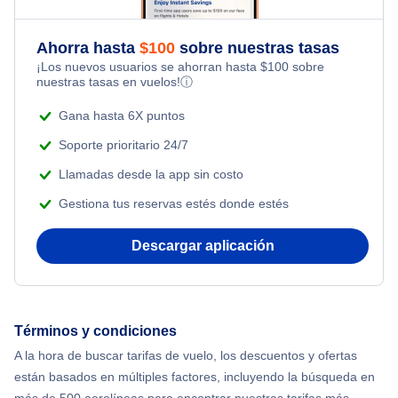
Romantic Vacations
Flights from Nueva York to Singapur
Flights Under $199
Ahorra hasta
$
100
sobre nuestras tasas
Adventure Vacations
¡Los nuevos usuarios se ahorran hasta
$
100
sobre
Flights from Nueva York to Tel Aviv
nuestras tasas en vuelos!
ⓘ
Beach Vacations
Flights from Nueva York to Estanbul
Gana hasta 6X puntos
Soporte prioritario 24/7
Flights from Nueva York to Atenas
Llamadas desde la app sin costo
Gestiona tus reservas estés donde estés
Flights from Nueva York to Mumbai
Descargar aplicación
Flights from Shanghai to Nueva York
Flights from Delhi to Nueva York
Términos y condiciones
Flights from Chicago to Delhi
A la hora de buscar tarifas de vuelo, los descuentos y ofertas
están basados en múltiples factores, incluyendo la búsqueda en
Flights from Nueva York to Hong Kong