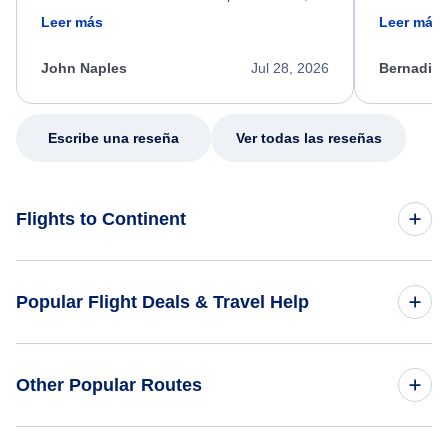
friendly, and very helpful throughout the
calm, prof
Leer más
Leer más
process. She quickly found a solution and
throughout
kept me informed of the next steps. I truly
alternative
appreciate her excellent service.
necessary f
John Naples
Jul 28, 2026
Bernadine
excellent s
my issue.
Escribe una reseña
Ver todas las reseñas
Flights to Continent
Flights to Africa
Popular Flight Deals & Travel Help
Flights to Asia
Domestic Flights
Other Popular Routes
Flights to Caribbean
International Flights
Flights to Central America