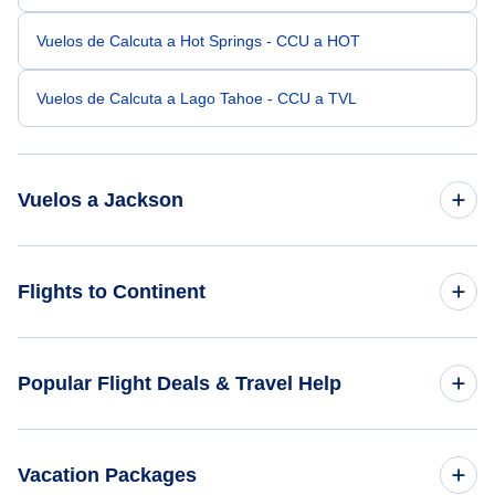
Vuelos de Calcuta a Hot Springs - CCU a HOT
Vuelos de Calcuta a Lago Tahoe - CCU a TVL
Vuelos a Jackson
Vuelos de Bhubaneswar a Jackson - BBI a MKL
Flights to Continent
Vuelos de Battambang a Jackson - BBM a MKL
Flights to Africa
Popular Flight Deals & Travel Help
Vuelos de Atmautluak a Jackson - ATT a MKL
Flights to Asia
Vuelos de Red Devil a Jackson - RDV a MKL
Domestic Flights
Vacation Packages
Flights to Caribbean