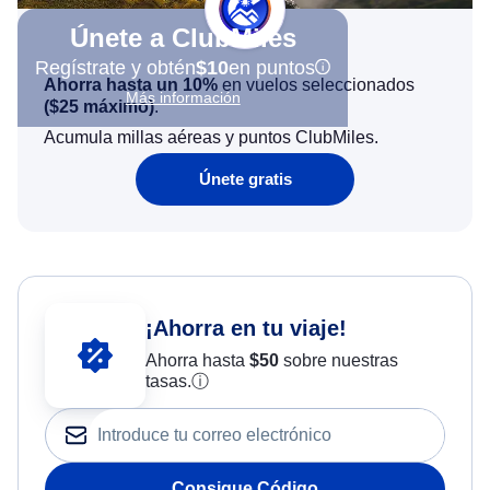
Únete a ClubMiles
Regístrate y obtén
$10
en puntos
Ahorra hasta un 10%
en vuelos seleccionados
Más información
(
$25
máximo)
.
Acumula millas aéreas y puntos ClubMiles.
Únete gratis
¡Ahorra en tu viaje!
Ahorra hasta
$
50
sobre nuestras
tasas.
ⓘ
Consigue Código