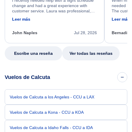
I recently needed help with a flight schedule
When my fl
change and had a great experience with
needed hel
customer service. Laura was professional,
The custom
friendly, and very helpful throughout the
calm, prof
Leer más
Leer más
process. She quickly found a solution and
throughout
kept me informed of the next steps. I truly
alternative
appreciate her excellent service.
necessary f
John Naples
Jul 28, 2026
Bernadine
excellent s
my issue.
Escribe una reseña
Ver todas las reseñas
Vuelos de Calcuta
Vuelos de Calcuta a los Angeles - CCU a LAX
Vuelos de Calcuta a Kona - CCU a KOA
Vuelos de Calcuta a Idaho Falls - CCU a IDA