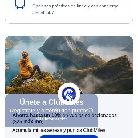
Opciones prácticas en línea y con concierge
global 24/7.
Únete a ClubMiles
Regístrate y obtén
$10
en puntos
Ahorra hasta un 10%
en vuelos seleccionados
Más información
(
$25
máximo)
.
Acumula millas aéreas y puntos ClubMiles.