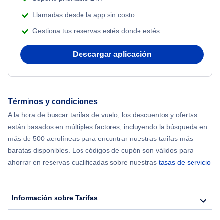
Adventure Vacations
Llamadas desde la app sin costo
Flights from Nueva York to Singapur
Gestiona tus reservas estés donde estés
Beach Vacations
Flights from Nueva York to Atenas
Descargar aplicación
Flights from Nueva York to Mumbai
Flights from Shanghai to Nueva York
Términos y condiciones
A la hora de buscar tarifas de vuelo, los descuentos y ofertas
Flights from Delhi to Nueva York
están basados en múltiples factores, incluyendo la búsqueda en
más de 500 aerolíneas para encontrar nuestras tarifas más
Flights from Chicago to Delhi
baratas disponibles. Los códigos de cupón son válidos para
ahorrar en reservas cualificadas sobre nuestras
tasas de servicio
.
Flights from Nueva York to Seúl
Información sobre Tarifas
Flights from Nueva York to Hong Kong