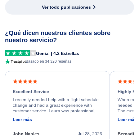
Ver todo publicaciones
¿Qué dicen nuestros clientes sobre
nuestro servicio?
Genial | 4.2 Estrellas
Basado en 34,320 reseñas
Excellent Service
Highly R
I recently needed help with a flight schedule
When my fl
change and had a great experience with
needed hel
customer service. Laura was professional,
The custom
friendly, and very helpful throughout the
calm, prof
Leer más
Leer más
process. She quickly found a solution and
throughout
kept me informed of the next steps. I truly
alternative
appreciate her excellent service.
necessary f
John Naples
Jul 28, 2026
Bernadine
excellent s