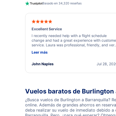
Basado en 34,320 reseñas
Excellent Service
I recently needed help with a flight schedule
change and had a great experience with custome
service. Laura was professional, friendly, and ver
helpful throughout the process. She quickly foun
Leer más
a solution and kept me informed of the next steps
I truly appreciate her excellent service.
John Naples
Jul 28, 20
Vuelos baratos de Burlington 
¿Busca vuelos de Burlington a Barranquilla? R
online. Además de grandes ahorros en reserva
deba realizar su vuelo de inmediato debido a
Barranquilla. Pero, ¿para qué esperar? Obteng