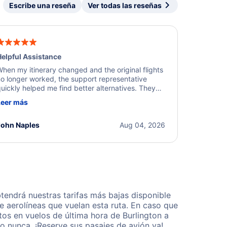
Escribe una reseña
Ver todas las reseñas
elpful Assistance
hen my itinerary changed and the original flights
o longer worked, the support representative
uickly helped me find better alternatives. They
ere professional, courteous, and went above and
Leer más
eyond to resolve the issue. I'm grateful for the
xcellent assistance and smooth experience.
John Naples
Aug 04, 2026
tendrá nuestras tarifas más bajas disponible
 aerolíneas que vuelan esta ruta. En caso que
os en vuelos de última hora de Burlington a
o nunca. ¡Reserve sus pasajes de avión ya!