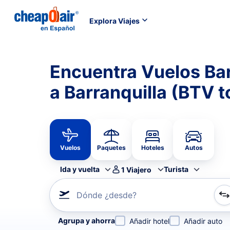
Explora Viajes
Encuentra Vuelos Ba
a Barranquilla (BTV 
Vuelos
Paquetes
Hoteles
Autos
Ida y vuelta
Turista
1
Viajero
Dónde ¿desde?
Refina tu búsqueda por aerolínea, por ciudad o aerop
Agrupa y ahorra
Añadir hotel
Añadir auto