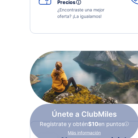
Precios
ⓘ
¿Encontraste una mejor
oferta? ¡La igualamos!
Únete a ClubMiles
Regístrate y obtén
$10
en puntos
Más información