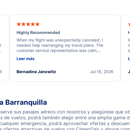
Highly Recommended
H
When my flight was unexpectedly canceled, I
W
r
needed help rearranging my travel plans. The
n
y
customer service representative was calm,
q
d
professional, and extremely helpful throughout the
w
Leer más
.
process. They quickly found alternative flight
b
options and assisted with the necessary follow-up.
e
I truly appreciate the excellent support and
26
Bernadine Janowitz
Jul 16, 2026
dedication to resolving my issue.
a Barranquilla
eserve sus pasajes aéreos con nosotros y asegúrese que ob
s de vuelos, podrá también elegir entre una amplia gama de
 cualquier emergencia, podrá aprovechar ofertas y descuent
a ofertas atractivas de vuelos con CheapOair y ahorre com