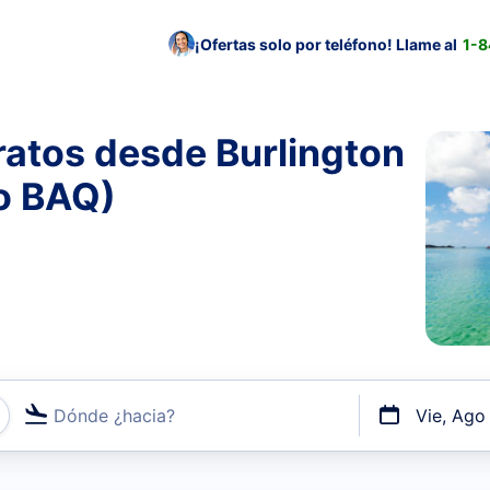
¡Ofertas solo por teléfono! Llame al
1-
ratos desde Burlington
to BAQ)
Dónde ¿hacia?
Vie, Ago
uerto o por vuelos directos