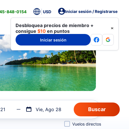
Iniciar sesión / Registrarse
845-848-0154
USD
Desbloquea precios de miembro +
consigue
$10
en puntos
Iniciar sesión
 21
Vie, Ago 28
Vuelos directos