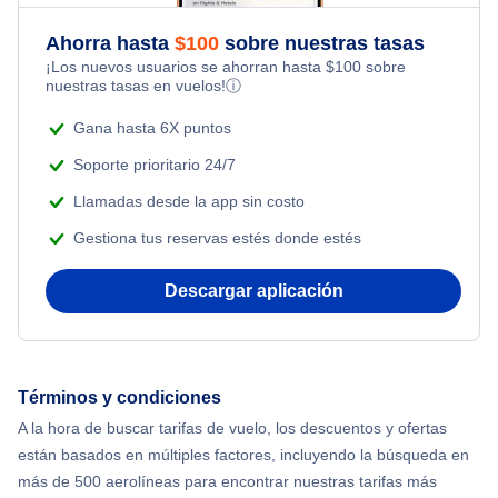
Flights Under $49
Honeymoon Vacations
Ahorra hasta
$
100
sobre nuestras tasas
Flights from Toronto to Shanghai
¡Los nuevos usuarios se ahorran hasta
$
100
sobre
Flights Under $99
Romantic Vacations
nuestras tasas en vuelos!
ⓘ
Flights from Nueva York to Singapur
Flights Under $199
Gana hasta 6X puntos
Adventure Vacations
Flights from Nueva York to Tel Aviv
Soporte prioritario 24/7
Beach Vacations
Llamadas desde la app sin costo
Flights from Nueva York to Estanbul
Gestiona tus reservas estés donde estés
Flights from Nueva York to Atenas
Descargar aplicación
Flights from Nueva York to Mumbai
Flights from Shanghai to Nueva York
Términos y condiciones
A la hora de buscar tarifas de vuelo, los descuentos y ofertas
Flights from Delhi to Nueva York
están basados en múltiples factores, incluyendo la búsqueda en
más de 500 aerolíneas para encontrar nuestras tarifas más