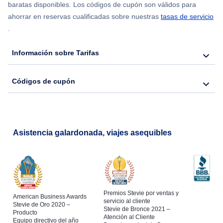
Flights from Chicago to Delhi
baratas disponibles. Los códigos de cupón son válidos para
ahorrar en reservas cualificadas sobre nuestras
tasas de servicio
.
Flights from Nueva York to Hong Kong
Información sobre Tarifas
Flights from Nueva York to Seúl
Códigos de cupón
Flights from Nueva York to Barcelona
Asistencia galardonada, viajes asequibles
Premios Stevie por ventas y
American Business Awards
servicio al cliente
Stevie de Oro 2020 –
Stevie de Bronce 2021 –
Producto
Atención al Cliente
Equipo directivo del año