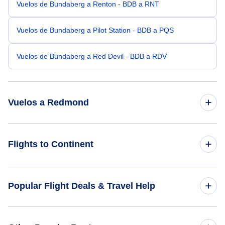
Vuelos de Bundaberg a Renton - BDB a RNT
Vuelos de Bundaberg a Pilot Station - BDB a PQS
Vuelos de Bundaberg a Red Devil - BDB a RDV
Vuelos a Redmond
Vuelos de Bangalore a Redmond - BLR a RDM
Flights to Continent
Vuelos de Kona a Redmond - KOA a RDM
Flights to Africa
Popular Flight Deals & Travel Help
Vuelos de Teller a Redmond - TLA a RDM
Flights to Asia
Vuelos de Candle a Redmond - CDL a RDM
Domestic Flights