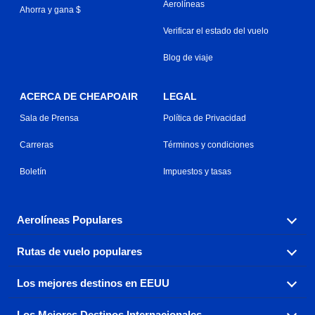
Aerolíneas
Ahorra y gana $
Verificar el estado del vuelo
Blog de viaje
ACERCA DE CHEAPOAIR
LEGAL
Sala de Prensa
Política de Privacidad
Carreras
Términos y condiciones
Boletín
Impuestos y tasas
Aerolíneas Populares
Rutas de vuelo populares
Explora nuestras opciones de tarifas aéreas baratas por
aerolínea, con más de 500 opciones para elegir.
Los mejores destinos en EEUU
Reserva una de nuestras rutas de vuelo más populares
Aeromexico
Air Canada
con tres sencillos clics.
Los Mejores Destinos Internacionales