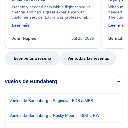
I recently needed help with a flight schedule
When my fl
change and had a great experience with
needed hel
customer service. Laura was professional,
The custom
friendly, and very helpful throughout the
calm, prof
Leer más
Leer más
process. She quickly found a solution and
throughout
kept me informed of the next steps. I truly
alternative
appreciate her excellent service.
necessary f
John Naples
Jul 28, 2026
Bernadine
excellent s
my issue.
Escribe una reseña
Ver todas las reseñas
Vuelos de Bundaberg
Vuelos de Bundaberg a Saginaw - BDB a MBS
Vuelos de Bundaberg a Rocky Mount - BDB a RWI