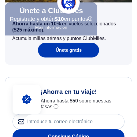
Únete a ClubMiles
Regístrate y obtén
$10
en puntos
Ahorra hasta un 10%
en vuelos seleccionados
Más información
(
$25
máximo)
.
Acumula millas aéreas y puntos ClubMiles.
Únete gratis
¡Ahorra en tu viaje!
Ahorra hasta
$
50
sobre nuestras
tasas.
ⓘ
Consigue Código