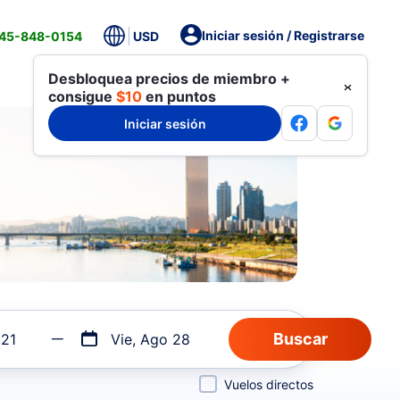
Iniciar sesión / Registrarse
845-848-0154
USD
Desbloquea precios de miembro +
consigue
$10
en puntos
Iniciar sesión
 21
Vie, Ago 28
Vuelos directos