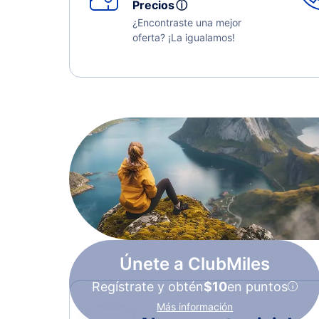
Precios
ⓘ
¿Encontraste una mejor
oferta? ¡La igualamos!
Únete a ClubMiles
Regístrate y obtén
$10
en puntos
Más información