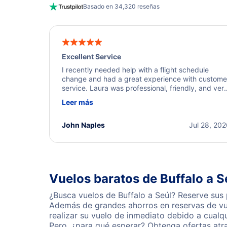
Basado en 34,320 reseñas
Excellent Service
I recently needed help with a flight schedule
change and had a great experience with custome
service. Laura was professional, friendly, and ver
helpful throughout the process. She quickly foun
Leer más
a solution and kept me informed of the next steps
I truly appreciate her excellent service.
John Naples
Jul 28, 20
Vuelos baratos de Buffalo a S
¿Busca vuelos de Buffalo a Seúl? Reserve sus 
Además de grandes ahorros en reservas de vue
realizar su vuelo de inmediato debido a cualq
Pero, ¿para qué esperar? Obtenga ofertas atr