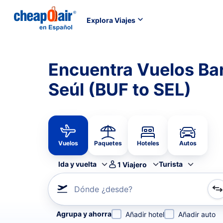
Explora Viajes
Encuentra Vuelos Bar
Seúl (BUF to SEL)
Vuelos
Paquetes
Hoteles
Autos
Ida y vuelta
Turista
1
Viajero
Dónde ¿desde?
Refina tu búsqueda por aerolínea, por ciudad o aerop
Agrupa y ahorra
Añadir hotel
Añadir auto