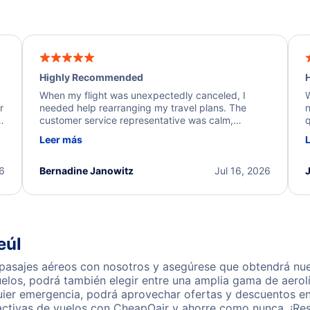
Highly Recommended
H
When my flight was unexpectedly canceled, I
W
r
needed help rearranging my travel plans. The
n
y
customer service representative was calm,
q
d
professional, and extremely helpful throughout the
w
Leer más
.
process. They quickly found alternative flight
b
options and assisted with the necessary follow-up.
e
I truly appreciate the excellent support and
26
Bernadine Janowitz
Jul 16, 2026
dedication to resolving my issue.
eúl
pasajes aéreos con nosotros y asegúrese que obtendrá nues
los, podrá también elegir entre una amplia gama de aerolí
uier emergencia, podrá aprovechar ofertas y descuentos en 
activas de vuelos con CheapOair y ahorre como nunca. ¡Res