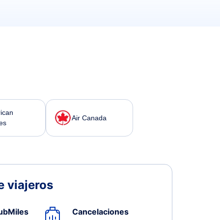
ican
Air Canada
nes
 viajeros
ubMiles
Cancelaciones