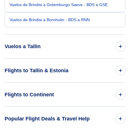
Vuelos de Brindisi a Gotemburgo Saeve - BDS a GSE
Vuelos de Brindisi a Bornholm - BDS a RNN
Vuelos a Tallin
Vuelos de Amsterdam a Tallin - AMS a TLL
Flights to Tallin & Estonia
Vuelos de Belgrado a Tallin - BEG a TLL
Flights to Estonia
Flights to Continent
Vuelos de Bratislava a Tallin - BTS a TLL
Vuelos de Bydgoszcz a Tallin - BZG a TLL
Flights to Africa
Popular Flight Deals & Travel Help
Vuelos de Aachen a Tallin - AAH a TLL
Flights to Asia