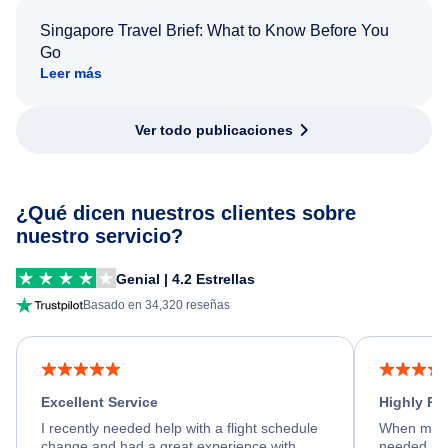
Singapore Travel Brief: What to Know Before You
Go
Leer más
Ver todo publicaciones
¿Qué dicen nuestros clientes sobre
nuestro servicio?
Genial | 4.2 Estrellas
Basado en 34,320 reseñas
Excellent Service
Highly R
I recently needed help with a flight schedule
When my fl
change and had a great experience with
needed hel