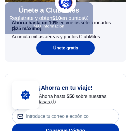
Únete a ClubMiles
Regístrate y obtén
$10
en puntos
Ahorra hasta un 10%
en vuelos seleccionados
Más información
(
$25
máximo)
.
Acumula millas aéreas y puntos ClubMiles.
Únete gratis
¡Ahorra en tu viaje!
Ahorra hasta
$
50
sobre nuestras
tasas.
ⓘ
Consigue Código