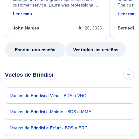
customer service. Laura was professional,
The custom
friendly, and very helpful throughout the
calm, prof
Leer más
Leer más
process. She quickly found a solution and
throughout
kept me informed of the next steps. I truly
alternative
appreciate her excellent service.
necessary f
John Naples
Jul 28, 2026
Bernadine
excellent s
my issue.
Escribe una reseña
Ver todas las reseñas
Vuelos de Brindisi
Vuelos de Brindisi a Vilna - BDS a VNO
Vuelos de Brindisi a Malmo - BDS a MMA
Vuelos de Brindisi a Erfurt - BDS a ERF