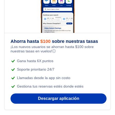
Family Vacations
Flights from Nueva York to Milán
Hotels Under $100
Flights Under $49
Kid Friendly Vacations
Flights from Toronto to Shanghai
Last Minute Hotels
Flights Under $99
Honeymoon Vacations
Flights from Nueva York to Singapur
Flights Under $199
Ahorra hasta
$
100
sobre nuestras tasas
Romantic Vacations
¡Los nuevos usuarios se ahorran hasta
$
100
sobre
Flights from Nueva York to Tel Aviv
nuestras tasas en vuelos!
ⓘ
Adventure Vacations
Flights from Nueva York to Estanbul
Gana hasta 6X puntos
Beach Vacations
Soporte prioritario 24/7
Flights from Nueva York to Atenas
Llamadas desde la app sin costo
Gestiona tus reservas estés donde estés
Flights from Nueva York to Mumbai
Descargar aplicación
Flights from Shanghai to Nueva York
Flights from Delhi to Nueva York