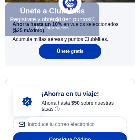
Únete a ClubMiles
Regístrate y obtén
$10
en puntos
Ahorra hasta un 10%
en vuelos seleccionados
Más información
(
$25
máximo)
.
Acumula millas aéreas y puntos ClubMiles.
Únete gratis
¡Ahorra en tu viaje!
Ahorra hasta
$
50
sobre nuestras
tasas.
ⓘ
Consigue Código