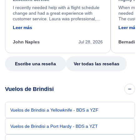
I recently needed help with a flight schedule
When my fl
change and had a great experience with
needed hel
customer service. Laura was professional,
The custom
friendly, and very helpful throughout the
calm, prof
Leer más
Leer más
process. She quickly found a solution and
throughout
kept me informed of the next steps. I truly
alternative
appreciate her excellent service.
necessary f
John Naples
Jul 28, 2026
Bernadine
excellent s
my issue.
Escribe una reseña
Ver todas las reseñas
Vuelos de Brindisi
Vuelos de Brindisi a Yellowknife - BDS a YZF
Vuelos de Brindisi a Port Hardy - BDS a YZT