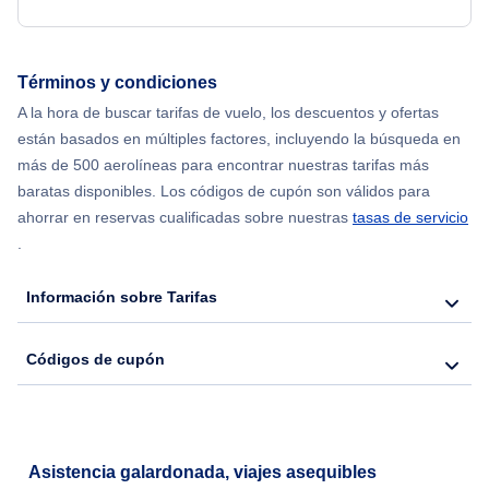
Flights from Delhi to Nueva York
Términos y condiciones
Flights from Chicago to Delhi
A la hora de buscar tarifas de vuelo, los descuentos y ofertas
están basados en múltiples factores, incluyendo la búsqueda en
Flights from Nueva York to Hong Kong
más de 500 aerolíneas para encontrar nuestras tarifas más
baratas disponibles. Los códigos de cupón son válidos para
Flights from Nueva York to Seúl
ahorrar en reservas cualificadas sobre nuestras
tasas de servicio
.
Flights from Nueva York to Barcelona
Información sobre Tarifas
Códigos de cupón
Asistencia galardonada, viajes asequibles