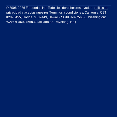
Filadelfia a Orlando
San Francisco a Los Ángeles
Ft Lauderdale
Honolulu
LATAM Airlines
Lufthansa
Dublín
Frankfurt
© 2006-2026 Fareportal, Inc. Todos los derechos reservados.
política de
privacidad
y aceptas nuestros
Términos y condiciones
. California: CST
Houston
Las Vegas
Air Europa
Turkish Airlines
Guadalajara
Lima
#2073455, Florida: ST37449, Hawaii - SOT#TAR-7560-0, Washington:
WASOT #602755832 (afiliado de Travelong, Inc.)
Los Ángeles
Miami
United Airlines
Volaris Airlines
Londres
Manila
Nueva York
Orlando
Madrid
Ciudad de México
Filadelfia
Phoenix
Nassau
Sídney
San Diego
San Francisco
París
Puerto Vallarta
Seattle
Tampa
Roma
San José
Toronto
Vancouver