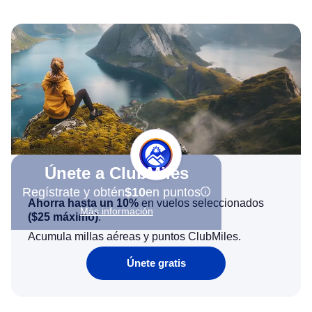
Únete a ClubMiles
Regístrate y obtén
$10
en puntos
Ahorra hasta un 10%
en vuelos seleccionados
Más información
(
$25
máximo)
.
Acumula millas aéreas y puntos ClubMiles.
Únete gratis