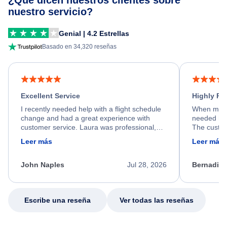
¿Qué dicen nuestros clientes sobre
nuestro servicio?
Genial | 4.2 Estrellas
Basado en 34,320 reseñas
Excellent Service
Highly R
I recently needed help with a flight schedule
When my fl
change and had a great experience with
needed hel
customer service. Laura was professional,
The custom
friendly, and very helpful throughout the
calm, prof
Leer más
Leer más
process. She quickly found a solution and
throughout
kept me informed of the next steps. I truly
alternative
appreciate her excellent service.
necessary f
John Naples
Jul 28, 2026
Bernadine
excellent s
my issue.
Escribe una reseña
Ver todas las reseñas