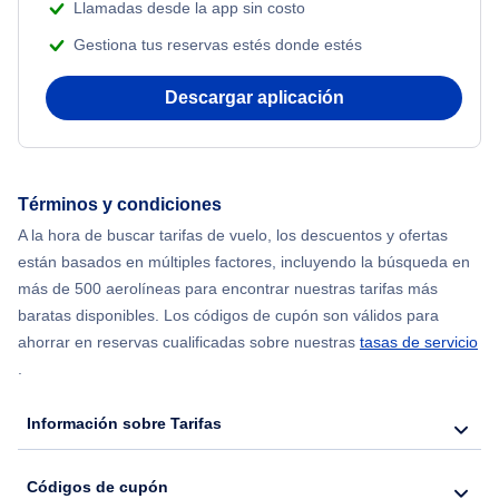
Llamadas desde la app sin costo
Gestiona tus reservas estés donde estés
Flights from Nueva York to Mumbai
Descargar aplicación
Flights from Shanghai to Nueva York
Flights from Delhi to Nueva York
Términos y condiciones
Flights from Chicago to Delhi
A la hora de buscar tarifas de vuelo, los descuentos y ofertas
están basados en múltiples factores, incluyendo la búsqueda en
Flights from Nueva York to Hong Kong
más de 500 aerolíneas para encontrar nuestras tarifas más
baratas disponibles. Los códigos de cupón son válidos para
Flights from Nueva York to Seúl
ahorrar en reservas cualificadas sobre nuestras
tasas de servicio
.
Flights from Nueva York to Barcelona
Información sobre Tarifas
Códigos de cupón