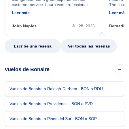
customer service. Laura was professional,
The custom
friendly, and very helpful throughout the
calm, prof
Leer más
Leer más
process. She quickly found a solution and
throughout
kept me informed of the next steps. I truly
alternative
appreciate her excellent service.
necessary f
John Naples
Jul 28, 2026
Bernadine
excellent s
my issue.
Escribe una reseña
Ver todas las reseñas
Vuelos de Bonaire
Vuelos de Bonaire a Raleigh-Durham - BON a RDU
Vuelos de Bonaire a Providence - BON a PVD
Vuelos de Bonaire a Pines del Sur - BON a SOP