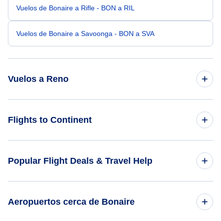
Vuelos de Bonaire a Rifle - BON a RIL
Vuelos de Bonaire a Savoonga - BON a SVA
Vuelos a Reno
Vuelos de Miami a Reno - MIA a RNO
Flights to Continent
Vuelos de Fort Lauderdale a Reno - FLL a RNO
Flights to Africa
Popular Flight Deals & Travel Help
Vuelos de San Juan a Reno - SJU a RNO
Flights to Asia
Vuelos de West Palm Beach a Reno - PBI a RNO
Domestic Flights
Aeropuertos cerca de Bonaire
Flights to Caribbean
Vuelos de Fort Myers a Reno - FMY a RNO
International Flights