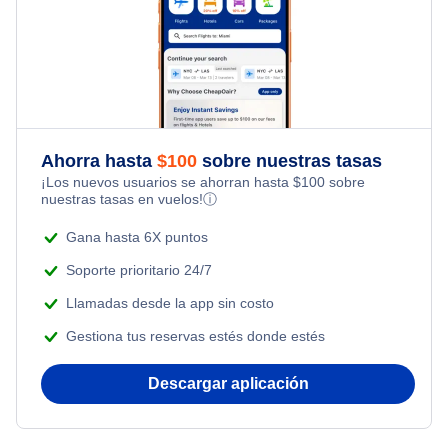
Kid Friendly Vacations
Reno Alquiler de coches
Flights Under $99
Flights from Toronto to Shanghai
Last Minute Hotels
Honeymoon Vacations
Reno Paquetes de vacaciones
Flights Under $199
Flights from Nueva York to Milán
Romantic Vacations
Flights from Nueva York to Tel Aviv
Ahorra hasta
$
100
sobre nuestras tasas
Adventure Vacations
¡Los nuevos usuarios se ahorran hasta
$
100
sobre
Flights from Nueva York to Estanbul
nuestras tasas en vuelos!
ⓘ
Beach Vacations
Flights from Nueva York to Singapur
Gana hasta 6X puntos
Soporte prioritario 24/7
Flights from Nueva York to Atenas
Llamadas desde la app sin costo
Gestiona tus reservas estés donde estés
Flights from Nueva York to Mumbai
Descargar aplicación
Flights from Shanghai to Nueva York
Flights from Delhi to Nueva York