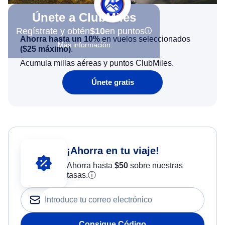
Únete a ClubMiles
Regístrate y obtén
$10
en puntos
Ahorra hasta un 10%
en vuelos seleccionados
Más información
(
$25
máximo)
.
Acumula millas aéreas y puntos ClubMiles.
Únete gratis
¡Ahorra en tu viaje!
Ahorra hasta
$
50
sobre nuestras
tasas.
ⓘ
Consigue Código