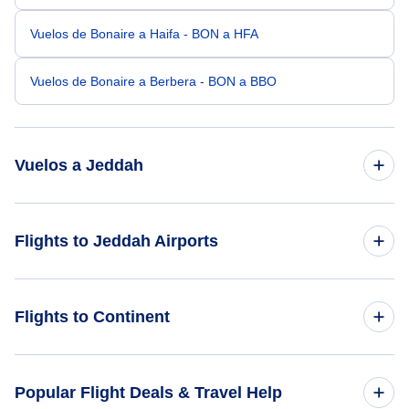
Vuelos de Bonaire a Haifa - BON a HFA
Vuelos de Bonaire a Berbera - BON a BBO
Vuelos a Jeddah
Vuelos de Toronto a Jeddah - YTO a JED
Flights to Jeddah Airports
Vuelos de Calgary a Jeddah - YYC a JED
Flights to Wadi Ad Dawasir (WAE)
Flights to Continent
Vuelos de Caracas a Jeddah - CCS a JED
Vuelos de Barcelona a Jeddah - BLA a JED
Flights to Africa
Popular Flight Deals & Travel Help