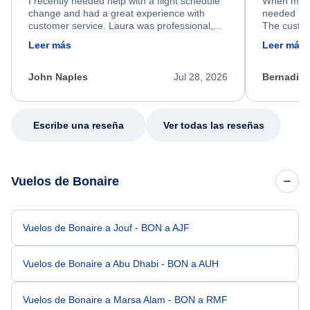
I recently needed help with a flight schedule
When my fl
change and had a great experience with
needed hel
customer service. Laura was professional,
The custom
friendly, and very helpful throughout the
calm, prof
Leer más
Leer más
process. She quickly found a solution and
throughout
kept me informed of the next steps. I truly
alternative
appreciate her excellent service.
necessary f
John Naples
Jul 28, 2026
Bernadine
excellent s
my issue.
Escribe una reseña
Ver todas las reseñas
Vuelos de Bonaire
Vuelos de Bonaire a Jouf - BON a AJF
Vuelos de Bonaire a Abu Dhabi - BON a AUH
Vuelos de Bonaire a Marsa Alam - BON a RMF