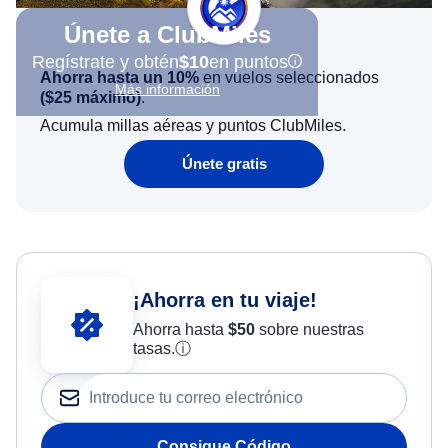
Únete a ClubMiles
Regístrate y obtén
$10
en puntos
Ahorra hasta un 10%
en vuelos seleccionados
Más información
(
$25
máximo)
.
Acumula millas aéreas y puntos ClubMiles.
Únete gratis
¡Ahorra en tu viaje!
Ahorra hasta
$
50
sobre nuestras
tasas.
ⓘ
Consigue Código