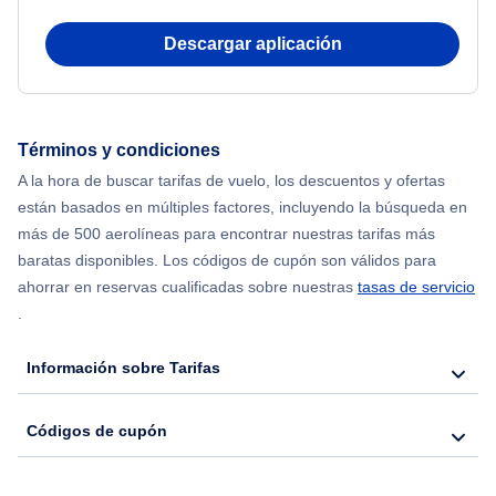
Beach Vacations
Flights from Nueva York to Atenas
Descargar aplicación
Flights from Nueva York to Mumbai
Flights from Shanghai to Nueva York
Términos y condiciones
A la hora de buscar tarifas de vuelo, los descuentos y ofertas
Flights from Delhi to Nueva York
están basados en múltiples factores, incluyendo la búsqueda en
más de 500 aerolíneas para encontrar nuestras tarifas más
Flights from Chicago to Delhi
baratas disponibles. Los códigos de cupón son válidos para
ahorrar en reservas cualificadas sobre nuestras
tasas de servicio
.
Flights from Nueva York to Seúl
Información sobre Tarifas
Flights from Nueva York to Hong Kong
Códigos de cupón
Flights from Nueva York to Lisboa