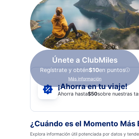
Únete a ClubMiles
Regístrate y obtén
$10
en puntos
Más información
¡Ahorra en tu viaje!
Ahorra hasta
$
50
sobre nuestras ta
¿Cuándo es el Momento Más B
Explora información útil potenciada por datos y tend