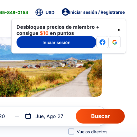
Iniciar sesión / Registrarse
845-848-0154
USD
Desbloquea precios de miembro +
consigue
$10
en puntos
Iniciar sesión
20
Jue, Ago 27
Vuelos directos