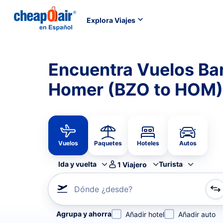
Explora Viajes
Encuentra Vuelos Ba
Homer (BZO to HOM)
Vuelos
Paquetes
Hoteles
Autos
Ida y vuelta
Turista
1
Viajero
Dónde ¿desde?
Refina tu búsqueda por aerolínea, por ciudad o aerop
Agrupa y ahorra
Añadir hotel
Añadir auto