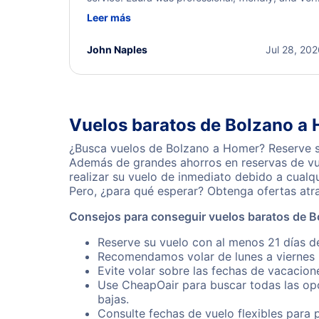
helpful throughout the process. She quickly foun
Leer más
a solution and kept me informed of the next steps
I truly appreciate her excellent service.
John Naples
Jul 28, 20
Vuelos baratos de Bolzano a
¿Busca vuelos de Bolzano a Homer? Reserve su
Además de grandes ahorros en reservas de vue
realizar su vuelo de inmediato debido a cual
Pero, ¿para qué esperar? Obtenga ofertas atr
Consejos para conseguir vuelos baratos de 
Reserve su vuelo con al menos 21 días d
Recomendamos volar de lunes a viernes p
Evite volar sobre las fechas de vacacion
Use CheapOair para buscar todas las opc
bajas.
Consulte fechas de vuelo flexibles para 