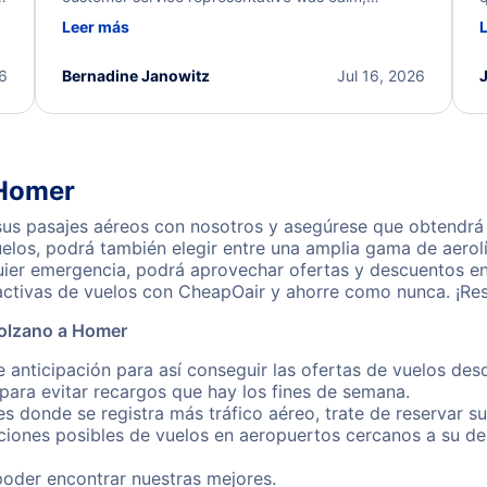
d
professional, and extremely helpful throughout the
w
Leer más
.
process. They quickly found alternative flight
b
options and assisted with the necessary follow-up.
e
I truly appreciate the excellent support and
26
Bernadine Janowitz
Jul 16, 2026
dedication to resolving my issue.
 Homer
s pasajes aéreos con nosotros y asegúrese que obtendrá nu
los, podrá también elegir entre una amplia gama de aerolí
quier emergencia, podrá aprovechar ofertas y descuentos e
activas de vuelos con CheapOair y ahorre como nunca. ¡Res
Bolzano a Homer
e anticipación para así conseguir las ofertas de vuelos d
ara evitar recargos que hay los fines de semana.
es donde se registra más tráfico aéreo, trate de reservar s
iones posibles de vuelos en aeropuertos cercanos a su des
poder encontrar nuestras mejores.