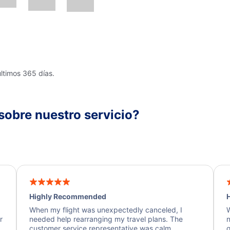
últimos 365 días.
sobre nuestro servicio?
Highly Recommended
H
When my flight was unexpectedly canceled, I
W
r
needed help rearranging my travel plans. The
n
y
customer service representative was calm,
q