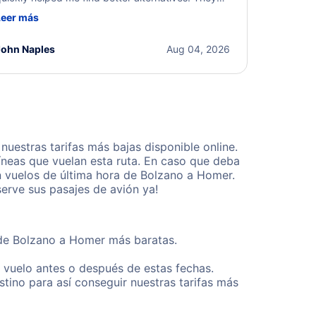
ere professional, courteous, and went above and
Leer más
eyond to resolve the issue. I'm grateful for the
xcellent assistance and smooth experience.
John Naples
Aug 04, 2026
estras tarifas más bajas disponible online.
neas que vuelan esta ruta. En caso que deba
n vuelos de última hora de Bolzano a Homer.
erve sus pasajes de avión ya!
esde Bolzano a Homer más baratas.
u vuelo antes o después de estas fechas.
tino para así conseguir nuestras tarifas más