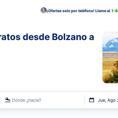
¡Ofertas solo por teléfono! Llame al
1-
ratos desde Bolzano a
Dónde ¿hacia?
Jue, Ago 
uerto o por vuelos directos