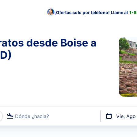
¡Ofertas solo por teléfono! Llame al
1-
ratos desde Boise a
SD)
Dónde ¿hacia?
Vie, Ago
uerto o por vuelos directos