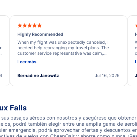
Highly Recommended
H
When my flight was unexpectedly canceled, I
W
r
needed help rearranging my travel plans. The
n
y
customer service representative was calm,
q
d
professional, and extremely helpful throughout the
w
Leer más
.
process. They quickly found alternative flight
b
options and assisted with the necessary follow-up.
e
I truly appreciate the excellent support and
26
Bernadine Janowitz
Jul 16, 2026
dedication to resolving my issue.
ux Falls
 sus pasajes aéreos con nosotros y asegúrese que obtendrá 
los, podrá también elegir entre una amplia gama de aerolí
uier emergencia, podrá aprovechar ofertas y descuentos en 
activas de vuelos con CheapOair y ahorre como nunca. ¡Res