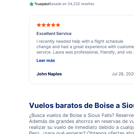
Basado en 34,320 reseñas
Excellent Service
I recently needed help with a flight schedule
change and had a great experience with custome
service. Laura was professional, friendly, and ver
helpful throughout the process. She quickly foun
Leer más
a solution and kept me informed of the next steps
I truly appreciate her excellent service.
John Naples
Jul 28, 20
Vuelos baratos de Boise a Sio
¿Busca vuelos de Boise a Sioux Falls? Reserve
Además de grandes ahorros en reservas de vue
realizar su vuelo de inmediato debido a cualq
Pero, ¿para qué esperar? Obtenga ofertas atr