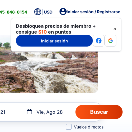
Iniciar sesión / Registrarse
845-848-0154
USD
Desbloquea precios de miembro +
consigue
$10
en puntos
Iniciar sesión
 21
Vie, Ago 28
Vuelos directos