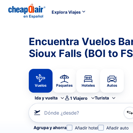
Explora Viajes
Encuentra Vuelos Ba
Sioux Falls (BOI to F
Vuelos
Paquetes
Hoteles
Autos
Ida y vuelta
Turista
1
Viajero
Dónde ¿desde?
Refina tu búsqueda por aerolínea, por ciudad o aerop
Agrupa y ahorra
Añadir hotel
Añadir auto