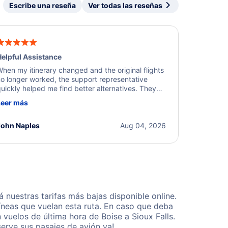
Escribe una reseña
Ver todas las reseñas
elpful Assistance
hen my itinerary changed and the original flights
o longer worked, the support representative
uickly helped me find better alternatives. They
ere professional, courteous, and went above and
Leer más
eyond to resolve the issue. I'm grateful for the
xcellent assistance and smooth experience.
John Naples
Aug 04, 2026
nuestras tarifas más bajas disponible online.
neas que vuelan esta ruta. En caso que deba
vuelos de última hora de Boise a Sioux Falls.
erve sus pasajes de avión ya!