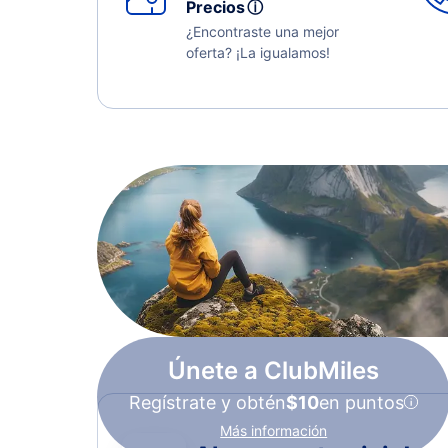
Precios
ⓘ
¿Encontraste una mejor
oferta? ¡La igualamos!
Únete a ClubMiles
Regístrate y obtén
$10
en puntos
Más información