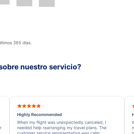
últimos 365 días.
sobre nuestro servicio?
Highly Recommended
H
When my flight was unexpectedly canceled, I
W
r
needed help rearranging my travel plans. The
n
y
customer service representative was calm,
q