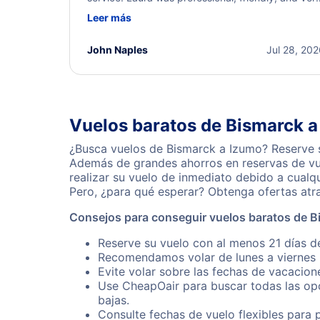
helpful throughout the process. She quickly foun
Leer más
a solution and kept me informed of the next steps
I truly appreciate her excellent service.
John Naples
Jul 28, 20
Vuelos baratos de Bismarck 
¿Busca vuelos de Bismarck a Izumo? Reserve s
Además de grandes ahorros en reservas de vue
realizar su vuelo de inmediato debido a cual
Pero, ¿para qué esperar? Obtenga ofertas atr
Consejos para conseguir vuelos baratos de B
Reserve su vuelo con al menos 21 días d
Recomendamos volar de lunes a viernes p
Evite volar sobre las fechas de vacacion
Use CheapOair para buscar todas las opc
bajas.
Consulte fechas de vuelo flexibles para 