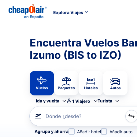
Explora Viajes
Encuentra Vuelos Ba
Izumo (BIS to IZO)
Vuelos
Paquetes
Hoteles
Autos
Ida y vuelta
Turista
1
Viajero
Dónde ¿desde?
Refina tu búsqueda por aerolínea, por ciudad o aerop
Agrupa y ahorra
Añadir hotel
Añadir auto