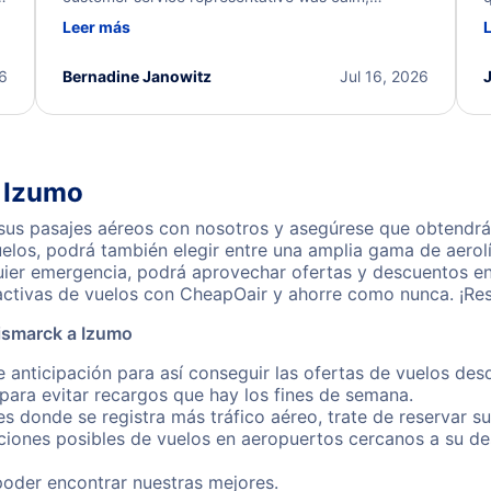
d
professional, and extremely helpful throughout the
w
Leer más
.
process. They quickly found alternative flight
b
options and assisted with the necessary follow-up.
e
I truly appreciate the excellent support and
26
Bernadine Janowitz
Jul 16, 2026
dedication to resolving my issue.
a Izumo
us pasajes aéreos con nosotros y asegúrese que obtendrá n
los, podrá también elegir entre una amplia gama de aerolí
quier emergencia, podrá aprovechar ofertas y descuentos e
activas de vuelos con CheapOair y ahorre como nunca. ¡Res
ismarck a Izumo
e anticipación para así conseguir las ofertas de vuelos de
ara evitar recargos que hay los fines de semana.
es donde se registra más tráfico aéreo, trate de reservar s
iones posibles de vuelos en aeropuertos cercanos a su des
poder encontrar nuestras mejores.