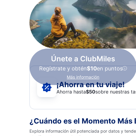
Únete a ClubMiles
Regístrate y obtén
$10
en puntos
Más información
¡Ahorra en tu viaje!
Ahorra hasta
$
50
sobre nuestras ta
¿Cuándo es el Momento Más B
Explora información útil potenciada por datos y tend