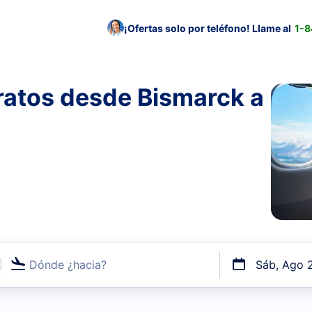
¡Ofertas solo por teléfono! Llame al
1-
ratos desde Bismarck a
Dónde ¿hacia?
Sáb, Ago 
uerto o por vuelos directos