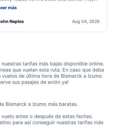
ere professional, courteous, and went above and
Leer más
eyond to resolve the issue. I'm grateful for the
xcellent assistance and smooth experience.
John Naples
Aug 04, 2026
uestras tarifas más bajas disponible online.
neas que vuelan esta ruta. En caso que deba
n vuelos de última hora de Bismarck a Izumo.
erve sus pasajes de avión ya!
sde Bismarck a Izumo más baratas.
u vuelo antes o después de estas fechas.
tino para así conseguir nuestras tarifas más