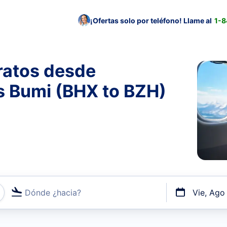
¡Ofertas solo por teléfono! Llame al
1-
ratos desde
s Bumi (BHX to BZH)
Dónde ¿hacia?
Vie, Ago
uerto o por vuelos directos