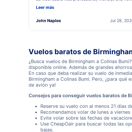
helpful throughout the process. She quickly foun
Leer más
a solution and kept me informed of the next steps
I truly appreciate her excellent service.
John Naples
Jul 28, 20
Vuelos baratos de Birmingha
¿Busca vuelos de Birmingham a Colinas Bumi? 
disponible online. Además de grandes ahorros 
En caso que deba realizar su vuelo de inmedi
Birmingham a Colinas Bumi. Pero, ¿para qué e
de avión ya!
Consejos para conseguir vuelos baratos de 
Reserve su vuelo con al menos 21 días d
Recomendamos volar de lunes a viernes p
Evite volar sobre las fechas de vacacion
Use CheapOair para buscar todas las opc
bajas.