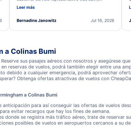
d
professional, and extremely helpful throughout the
w
Leer más
.
process. They quickly found alternative flight
b
options and assisted with the necessary follow-up.
e
I truly appreciate the excellent support and
26
Bernadine Janowitz
Jul 16, 2026
dedication to resolving my issue.
m a Colinas Bumi
Reserve sus pasajes aéreos con nosotros y asegúrese que 
en reservas de vuelos, podrá también elegir entre una amp
ato debido a cualquier emergencia, podrá aprovechar ofert
sperar? Obtenga ofertas atractivas de vuelos con CheapOa
Birmingham a Colinas Bumi
e anticipación para así conseguir las ofertas de vuelos de
ara evitar recargos que hay los fines de semana.
es donde se registra más tráfico aéreo, trate de reservar s
iones posibles de vuelos en aeropuertos cercanos a su des