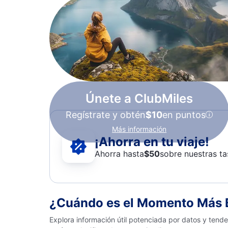
Únete a ClubMiles
Regístrate y obtén
$10
en puntos
Más información
¡Ahorra en tu viaje!
Ahorra hasta
$
50
sobre nuestras ta
¿Cuándo es el Momento Más B
Explora información útil potenciada por datos y tend