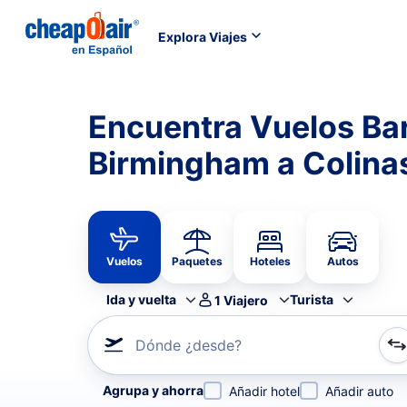
Explora Viajes
Encuentra Vuelos Ba
Birmingham a Colina
Vuelos
Paquetes
Hoteles
Autos
Ida y vuelta
Turista
1
Viajero
Dónde ¿desde?
Refina tu búsqueda por aerolínea, por ciudad o aerop
Agrupa y ahorra
Añadir hotel
Añadir auto