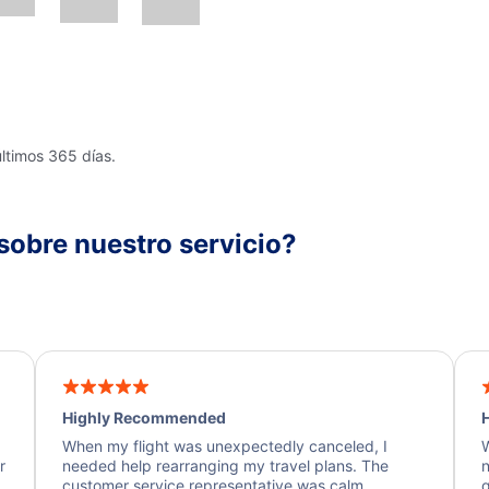
últimos 365 días.
sobre nuestro servicio?
Highly Recommended
H
When my flight was unexpectedly canceled, I
W
r
needed help rearranging my travel plans. The
n
y
customer service representative was calm,
q