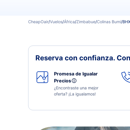
CheapOair
/
Vuelos
/
África
/
Zimbabue
/
Colinas Bumi
/
BHX
Reserva con confianza.
Con
Promesa de Igualar
Precios
ⓘ
¿Encontraste una mejor
oferta? ¡La igualamos!