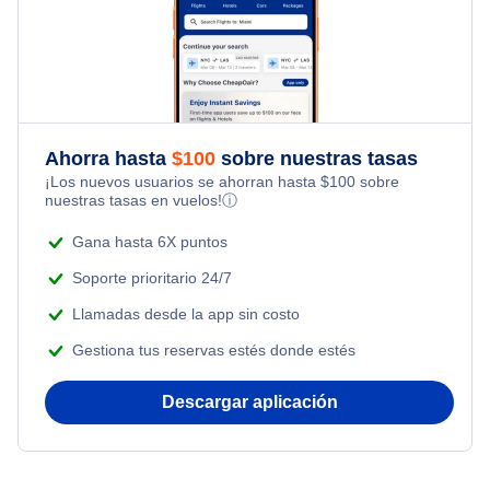
Flights from Toronto to Shanghai
Hotels Under $80
Flights Under $49
Last Minute Vacations
Flights from Nueva York to Milán
Hotels Under $100
Flights Under $99
Family Vacations
Flights from Nueva York to Tel Aviv
Last Minute Hotels
Flights Under $199
Ahorra hasta
$
100
sobre nuestras tasas
Kid Friendly Vacations
¡Los nuevos usuarios se ahorran hasta
$
100
sobre
Flights from Nueva York to Estanbul
nuestras tasas en vuelos!
ⓘ
Honeymoon Vacations
Flights from Nueva York to Singapur
Gana hasta 6X puntos
Romantic Vacations
Soporte prioritario 24/7
Flights from Nueva York to Atenas
Llamadas desde la app sin costo
Adventure Vacations
Gestiona tus reservas estés donde estés
Flights from Nueva York to Mumbai
Beach Vacations
Descargar aplicación
Flights from Shanghai to Nueva York
Flights from Delhi to Nueva York