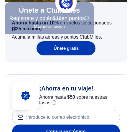
Únete a ClubMiles
Regístrate y obtén
$10
en puntos
Ahorra hasta un 10%
en vuelos seleccionados
Más información
(
$25
máximo)
.
Acumula millas aéreas y puntos ClubMiles.
Únete gratis
¡Ahorra en tu viaje!
Ahorra hasta
$
50
sobre nuestras
tasas.
ⓘ
Consigue Código