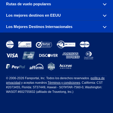
Rutas de vuelo populares
Explora nuestras opciones de tarifas aéreas baratas por
aerolínea, con más de 500 opciones para elegir.
Los mejores destinos en EEUU
Reserva una de nuestras rutas de vuelo más populares
Aeromexico
Air Canada
con tres sencillos clics.
Los Mejores Destinos Internacionales
Air France
Encuentra boletos de avión baratos a destinos
Alaska Airlines
populares de los EEUU de costa a costa.
Atlanta a Ft Lauderdale
Chicago a Las Vegas
American Airlines
China Eastern Airlines
Consigue vuelos baratos a destinos globales en Europa,
Asia y más allá.
Ft Lauderdale a Nueva York
Los Ángeles a Las Vegas
Atlanta
Baltimore
Copa Airlines
Emiratos
Nueva York a Ft Lauderdale
Nueva York a Londres
Boston
Chicago
Etihad Airways
EVA Air
Ámsterdam
Bangkok
Nueva York a Los Ángeles
Nueva York a Miami
Dallas
Denver
Frontier Airlines
Hawaiian Airlines
Barcelona
Cancún
Filadelfia a Orlando
San Francisco a Los Ángeles
Ft Lauderdale
Honolulu
LATAM Airlines
Lufthansa
Dublín
Frankfurt
© 2006-2026 Fareportal, Inc. Todos los derechos reservados.
política de
privacidad
y aceptas nuestros
Términos y condiciones
. California: CST
Houston
Las Vegas
Air Europa
Turkish Airlines
Guadalajara
Lima
#2073455, Florida: ST37449, Hawaii - SOT#TAR-7560-0, Washington:
WASOT #602755832 (afiliado de Travelong, Inc.)
Los Ángeles
Miami
United Airlines
Volaris Airlines
Londres
Manila
Nueva York
Orlando
Madrid
Ciudad de México