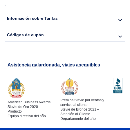
.
Flights from Nueva York to Hong Kong
Información sobre Tarifas
Flights from Nueva York to Seúl
Códigos de cupón
Flights from Nueva York to Barcelona
Asistencia galardonada, viajes asequibles
Premios Stevie por ventas y
American Business Awards
servicio al cliente
Stevie de Oro 2020 –
Stevie de Bronce 2021 –
Producto
Atención al Cliente
Equipo directivo del año
Departamento del año