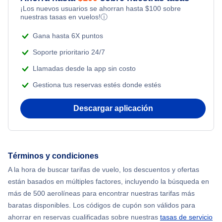
¡Los nuevos usuarios se ahorran hasta
$
100
sobre
Flights Under $99
Romantic Vacations
nuestras tasas en vuelos!
ⓘ
Flights from Nueva York to Singapur
Flights Under $199
Gana hasta 6X puntos
Adventure Vacations
Flights from Nueva York to Tel Aviv
Soporte prioritario 24/7
Beach Vacations
Llamadas desde la app sin costo
Flights from Nueva York to Estanbul
Gestiona tus reservas estés donde estés
Flights from Nueva York to Atenas
Descargar aplicación
Flights from Nueva York to Mumbai
Flights from Shanghai to Nueva York
Términos y condiciones
A la hora de buscar tarifas de vuelo, los descuentos y ofertas
Flights from Delhi to Nueva York
están basados en múltiples factores, incluyendo la búsqueda en
más de 500 aerolíneas para encontrar nuestras tarifas más
Flights from Chicago to Delhi
baratas disponibles. Los códigos de cupón son válidos para
ahorrar en reservas cualificadas sobre nuestras
tasas de servicio