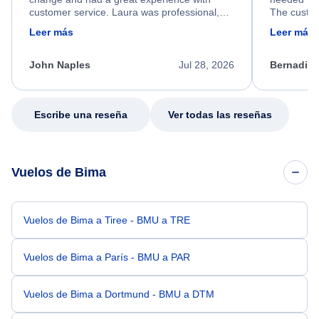
customer service. Laura was professional,
The custom
friendly, and very helpful throughout the
calm, prof
Leer más
Leer más
process. She quickly found a solution and
throughout
kept me informed of the next steps. I truly
alternative
appreciate her excellent service.
necessary f
John Naples
Jul 28, 2026
Bernadine
excellent s
my issue.
Escribe una reseña
Ver todas las reseñas
Vuelos de Bima
Vuelos de Bima a Tiree - BMU a TRE
Vuelos de Bima a París - BMU a PAR
Vuelos de Bima a Dortmund - BMU a DTM