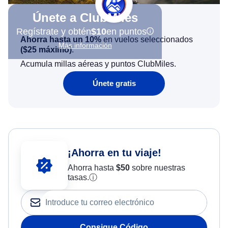
Únete a ClubMiles
Regístrate y obtén
$10
en puntos
Ahorra hasta un 10%
en vuelos seleccionados
Más información
(
$25
máximo)
.
Acumula millas aéreas y puntos ClubMiles.
Únete gratis
¡Ahorra en tu viaje!
Ahorra hasta
$
50
sobre nuestras
tasas.
ⓘ
Consigue Código