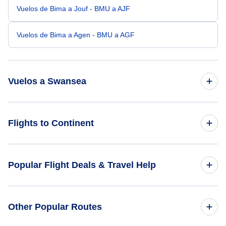
Vuelos de Bima a Jouf - BMU a AJF
Vuelos de Bima a Agen - BMU a AGF
Vuelos a Swansea
Vuelos de Bandung a Swansea - BDO a SWS
Flights to Continent
Vuelos de Bengkulu a Swansea - BKS a SWS
Flights to Africa
Popular Flight Deals & Travel Help
Vuelos de Bangkok a Swansea - BKK a SWS
Flights to Asia
Vuelos de Ban Me Thuot a Swansea - BMV a SWS
Domestic Flights
Other Popular Routes
Flights to Caribbean
Vuelos de Isla Brampton a Swansea - BMP a SWS
International Flights