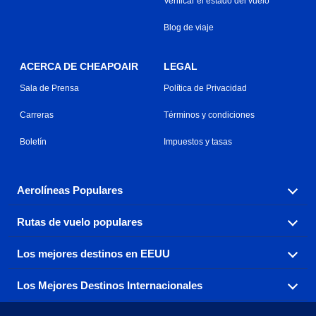
Verificar el estado del vuelo
Blog de viaje
ACERCA DE CHEAPOAIR
LEGAL
Sala de Prensa
Política de Privacidad
Carreras
Términos y condiciones
Boletín
Impuestos y tasas
Aerolíneas Populares
Rutas de vuelo populares
Explora nuestras opciones de tarifas aéreas baratas por
aerolínea, con más de 500 opciones para elegir.
Los mejores destinos en EEUU
Reserva una de nuestras rutas de vuelo más populares
Aeromexico
Air Canada
con tres sencillos clics.
Los Mejores Destinos Internacionales
Air France
Encuentra boletos de avión baratos a destinos
Alaska Airlines
populares de los EEUU de costa a costa.
Atlanta a Ft Lauderdale
Chicago a Las Vegas
American Airlines
China Eastern Airlines