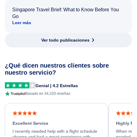
Singapore Travel Brief: What to Know Before You
Go
Leer más
Ver todo publicaciones
¿Qué dicen nuestros clientes sobre
nuestro servicio?
Genial | 4.2 Estrellas
Basado en 34,320 reseñas
Excellent Service
Highly R
I recently needed help with a flight schedule
When my fl
change and had a great experience with
needed hel