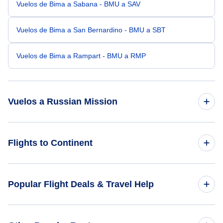
Vuelos de Bima a Sabana - BMU a SAV
Vuelos de Bima a San Bernardino - BMU a SBT
Vuelos de Bima a Rampart - BMU a RMP
Vuelos a Russian Mission
Vuelos de Bangkok a Russian Mission - BKK a RSH
Flights to Continent
Vuelos de Kota Kinabalu a Russian Mission - BKI a RSH
Flights to Africa
Popular Flight Deals & Travel Help
Vuelos de Puerto holandés a Russian Mission - DUT a RSH
Flights to Asia
Vuelos de Shishmaref a Russian Mission - SHH a RSH
Domestic Flights