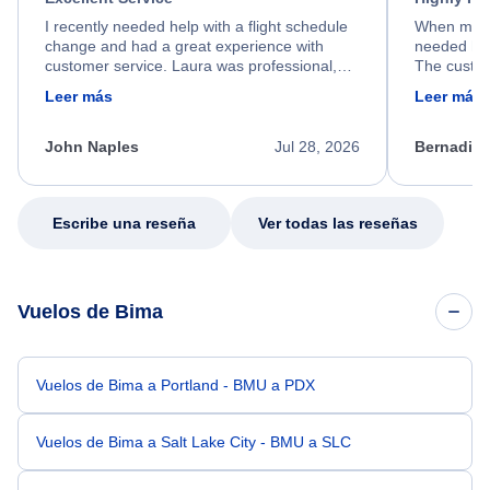
I recently needed help with a flight schedule
When my fl
change and had a great experience with
needed hel
customer service. Laura was professional,
The custom
friendly, and very helpful throughout the
calm, prof
Leer más
Leer más
process. She quickly found a solution and
throughout
kept me informed of the next steps. I truly
alternative
appreciate her excellent service.
necessary f
John Naples
Jul 28, 2026
Bernadine
excellent s
my issue.
Escribe una reseña
Ver todas las reseñas
Vuelos de Bima
Vuelos de Bima a Portland - BMU a PDX
Vuelos de Bima a Salt Lake City - BMU a SLC