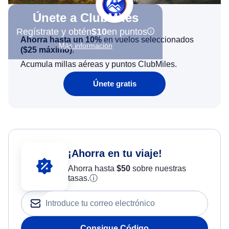
Únete a ClubMiles
Regístrate y obtén
$10
en puntos
Ahorra hasta un 10%
en vuelos seleccionados
Más información
(
$25
máximo)
.
Acumula millas aéreas y puntos ClubMiles.
Únete gratis
¡Ahorra en tu viaje!
Ahorra hasta
$
50
sobre nuestras
tasas.
ⓘ
Consigue Código