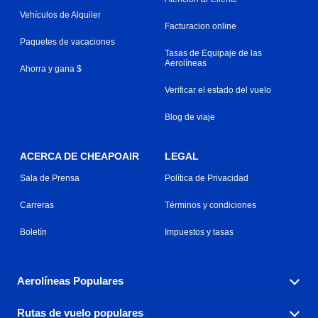
Vehículos de Alquiler
Facturacion online
Paquetes de vacaciones
Tasas de Equipaje de las
Aerolíneas
Ahorra y gana $
Verificar el estado del vuelo
Blog de viaje
ACERCA DE CHEAPOAIR
LEGAL
Sala de Prensa
Política de Privacidad
Carreras
Términos y condiciones
Boletín
Impuestos y tasas
Aerolíneas Populares
Rutas de vuelo populares
Explora nuestras opciones de tarifas aéreas baratas por