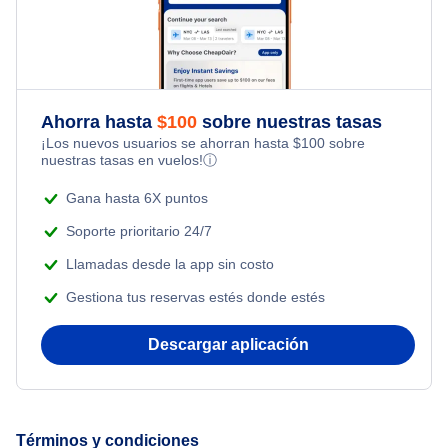
Flights Under $49
Honeymoon Vacations
Flights from Toronto to Shanghai
Flights Under $99
Romantic Vacations
Flights from Nueva York to Singapur
Flights Under $199
Ahorra hasta
$
100
sobre nuestras tasas
Adventure Vacations
¡Los nuevos usuarios se ahorran hasta
$
100
sobre
Flights from Nueva York to Tel Aviv
nuestras tasas en vuelos!
ⓘ
Beach Vacations
Flights from Nueva York to Estanbul
Gana hasta 6X puntos
Soporte prioritario 24/7
Flights from Nueva York to Atenas
Llamadas desde la app sin costo
Gestiona tus reservas estés donde estés
Flights from Nueva York to Mumbai
Descargar aplicación
Flights from Shanghai to Nueva York
Flights from Delhi to Nueva York
Términos y condiciones