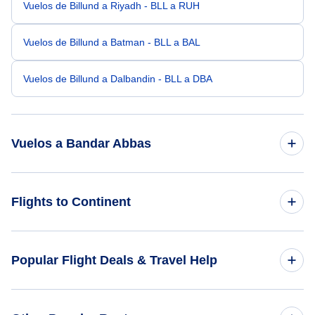
Vuelos de Billund a Riyadh - BLL a RUH
Vuelos de Billund a Batman - BLL a BAL
Vuelos de Billund a Dalbandin - BLL a DBA
Vuelos a Bandar Abbas
Vuelos de Aarhus a Bandar Abbas - AAR a BND
Flights to Continent
Vuelos de París a Bandar Abbas - PAR a BND
Flights to Africa
Popular Flight Deals & Travel Help
Vuelos de Bangalore a Bandar Abbas - BLR a BND
Flights to Asia
Vuelos de Calcuta a Bandar Abbas - CCU a BND
Domestic Flights