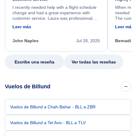
I recently needed help with a flight schedule
When my fl
change and had a great experience with
needed hel
customer service. Laura was professional,
The custom
friendly, and very helpful throughout the
calm, prof
Leer más
Leer más
process. She quickly found a solution and
throughout
kept me informed of the next steps. I truly
alternative
appreciate her excellent service.
necessary f
John Naples
Jul 28, 2026
Bernadine
excellent s
my issue.
Escribe una reseña
Ver todas las reseñas
Vuelos de Billund
Vuelos de Billund a Chah-Bahar - BLL a ZBR
Vuelos de Billund a Tel Aviv - BLL a TLV