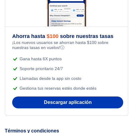
Flights Under $49
Last Minute Vacations
Flights from Toronto to Shanghai
Hotels Under $100
Flights Under $99
Family Vacations
Flights from Nueva York to Singapur
Last Minute Hotels
Flights Under $199
Ahorra hasta
$
100
sobre nuestras tasas
Kid Friendly Vacations
¡Los nuevos usuarios se ahorran hasta
$
100
sobre
Flights from Nueva York to Tel Aviv
nuestras tasas en vuelos!
ⓘ
Honeymoon Vacations
Flights from Nueva York to Estanbul
Gana hasta 6X puntos
Romantic Vacations
Soporte prioritario 24/7
Flights from Nueva York to Atenas
Llamadas desde la app sin costo
Adventure Vacations
Gestiona tus reservas estés donde estés
Flights from Nueva York to Mumbai
Beach Vacations
Descargar aplicación
Flights from Shanghai to Nueva York
Flights from Delhi to Nueva York
Términos y condiciones