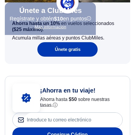
Únete a ClubMiles
Regístrate y obtén
$10
en puntos
Ahorra hasta un 10%
en vuelos seleccionados
Más información
(
$25
máximo)
.
Acumula millas aéreas y puntos ClubMiles.
Únete gratis
¡Ahorra en tu viaje!
Ahorra hasta
$
50
sobre nuestras
tasas.
ⓘ
Consigue Código