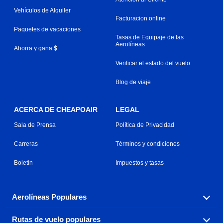
Vehículos de Alquiler
Facturacion online
Paquetes de vacaciones
Tasas de Equipaje de las
Aerolíneas
Ahorra y gana $
Verificar el estado del vuelo
Blog de viaje
ACERCA DE CHEAPOAIR
LEGAL
Sala de Prensa
Política de Privacidad
Carreras
Términos y condiciones
Boletín
Impuestos y tasas
Aerolíneas Populares
Rutas de vuelo populares
Explora nuestras opciones de tarifas aéreas baratas por