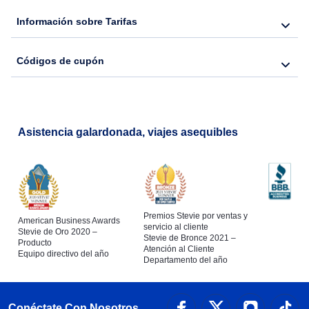
Información sobre Tarifas
Flights from Nueva York to Hong Kong
Códigos de cupón
Flights from Nueva York to Lisboa
Asistencia galardonada, viajes asequibles
Premios Stevie por ventas y
American Business Awards
servicio al cliente
Stevie de Oro 2020 –
Stevie de Bronce 2021 –
Producto
Atención al Cliente
Equipo directivo del año
Departamento del año
Conéctate Con Nosotros