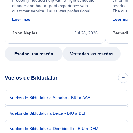
I recently needed help with a flight schedule
When my fl
change and had a great experience with
needed hel
customer service. Laura was professional,
The custom
friendly, and very helpful throughout the
calm, prof
Leer más
Leer más
process. She quickly found a solution and
throughout
kept me informed of the next steps. I truly
alternative
appreciate her excellent service.
necessary f
John Naples
Jul 28, 2026
Bernadine
excellent s
my issue.
Escribe una reseña
Ver todas las reseñas
Vuelos de Bildudalur
Vuelos de Bildudalur a Annaba - BIU a AAE
Vuelos de Bildudalur a Beica - BIU a BEI
Vuelos de Bildudalur a Dembidollo - BIU a DEM