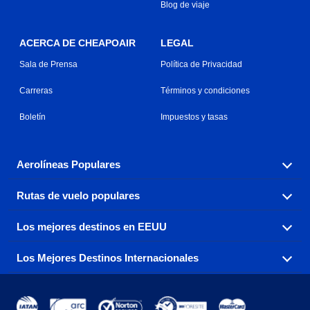
Blog de viaje
ACERCA DE CHEAPOAIR
LEGAL
Sala de Prensa
Política de Privacidad
Carreras
Términos y condiciones
Boletín
Impuestos y tasas
Aerolíneas Populares
Rutas de vuelo populares
Explora nuestras opciones de tarifas aéreas baratas por
aerolínea, con más de 500 opciones para elegir.
Los mejores destinos en EEUU
Reserva una de nuestras rutas de vuelo más populares
Aeromexico
Air Canada
con tres sencillos clics.
Los Mejores Destinos Internacionales
Air France
Encuentra boletos de avión baratos a destinos
Alaska Airlines
populares de los EEUU de costa a costa.
Atlanta a Ft Lauderdale
Chicago a Las Vegas
American Airlines
China Eastern Airlines
Consigue vuelos baratos a destinos globales en Europa,
Asia y más allá.
Ft Lauderdale a Nueva York
Los Ángeles a Las Vegas