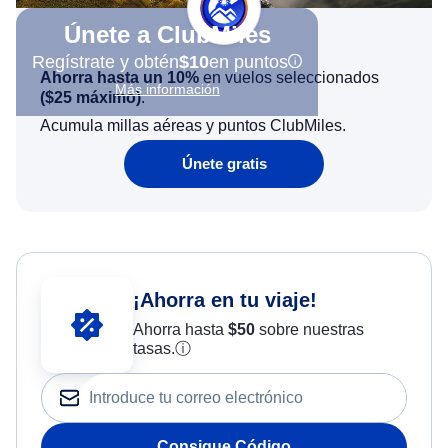
Únete a ClubMiles
Regístrate y obtén
$10
en puntos
Ahorra hasta un 10%
en vuelos seleccionados
Más información
(
$25
máximo)
.
Acumula millas aéreas y puntos ClubMiles.
Únete gratis
¡Ahorra en tu viaje!
Ahorra hasta
$
50
sobre nuestras
tasas.
ⓘ
Consigue Código