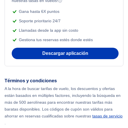
nuestras tasas en vuelos!
ⓘ
Flights from Nueva York to Tel Aviv
Flights Under $199
Gana hasta 6X puntos
Romantic Vacations
Flights from Nueva York to Estanbul
Soporte prioritario 24/7
Adventure Vacations
Llamadas desde la app sin costo
Flights from Nueva York to Singapur
Gestiona tus reservas estés donde estés
Beach Vacations
Flights from Nueva York to Atenas
Descargar aplicación
Flights from Nueva York to Mumbai
Flights from Shanghai to Nueva York
Términos y condiciones
A la hora de buscar tarifas de vuelo, los descuentos y ofertas
Flights from Delhi to Nueva York
están basados en múltiples factores, incluyendo la búsqueda en
más de 500 aerolíneas para encontrar nuestras tarifas más
Flights from Chicago to Delhi
baratas disponibles. Los códigos de cupón son válidos para
ahorrar en reservas cualificadas sobre nuestras
tasas de servicio
.
Flights from Nueva York to Seúl