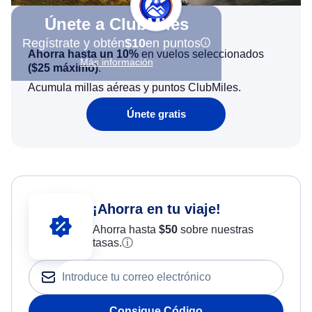
Únete a ClubMiles
Regístrate y obtén
$10
en puntos
Ahorra hasta un 10%
en vuelos seleccionados
Más información
(
$25
máximo)
.
Acumula millas aéreas y puntos ClubMiles.
Únete gratis
¡Ahorra en tu viaje!
Ahorra hasta
$
50
sobre nuestras
tasas.
ⓘ
Consigue Código