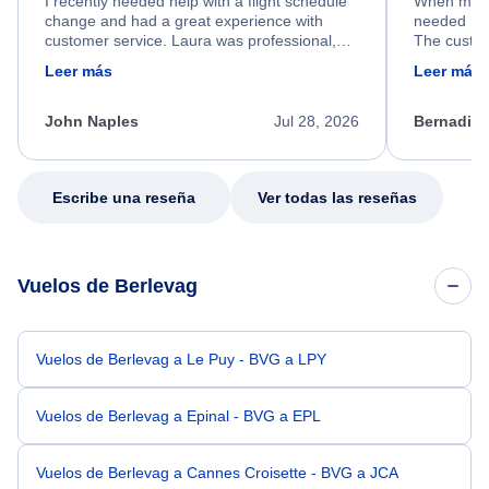
I recently needed help with a flight schedule
When my fl
change and had a great experience with
needed hel
customer service. Laura was professional,
The custom
friendly, and very helpful throughout the
calm, prof
Leer más
Leer más
process. She quickly found a solution and
throughout
kept me informed of the next steps. I truly
alternative
appreciate her excellent service.
necessary f
John Naples
Jul 28, 2026
Bernadine
excellent s
my issue.
Escribe una reseña
Ver todas las reseñas
Vuelos de Berlevag
Vuelos de Berlevag a Le Puy - BVG a LPY
Vuelos de Berlevag a Epinal - BVG a EPL
Vuelos de Berlevag a Cannes Croisette - BVG a JCA