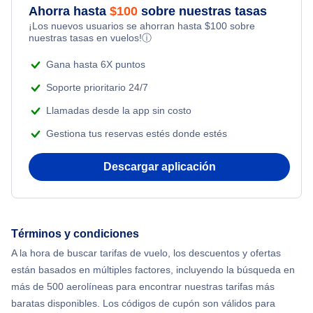
Ahorra hasta
$
100
sobre nuestras tasas
Flights from Toronto to Shanghai
¡Los nuevos usuarios se ahorran hasta
$
100
sobre
Flights Under $99
Romantic Vacations
nuestras tasas en vuelos!
ⓘ
Flights from Nueva York to Singapur
Flights Under $199
Gana hasta 6X puntos
Adventure Vacations
Flights from Nueva York to Tel Aviv
Soporte prioritario 24/7
Beach Vacations
Llamadas desde la app sin costo
Flights from Nueva York to Estanbul
Gestiona tus reservas estés donde estés
Flights from Nueva York to Atenas
Descargar aplicación
Flights from Nueva York to Mumbai
Flights from Shanghai to Nueva York
Términos y condiciones
A la hora de buscar tarifas de vuelo, los descuentos y ofertas
Flights from Delhi to Nueva York
están basados en múltiples factores, incluyendo la búsqueda en
más de 500 aerolíneas para encontrar nuestras tarifas más
Flights from Chicago to Delhi
baratas disponibles. Los códigos de cupón son válidos para