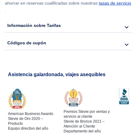
ahorrar en reservas cualificadas sobre nuestras
tasas de servicio
.
Flights from Nueva York to Hong Kong
Información sobre Tarifas
Flights from Nueva York to Seúl
Códigos de cupón
Flights from Nueva York to Barcelona
Asistencia galardonada, viajes asequibles
Premios Stevie por ventas y
American Business Awards
servicio al cliente
Stevie de Oro 2020 –
Stevie de Bronce 2021 –
Producto
Atención al Cliente
Equipo directivo del año
Departamento del año