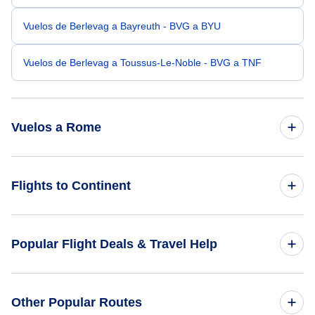
Vuelos de Berlevag a Bayreuth - BVG a BYU
Vuelos de Berlevag a Toussus-Le-Noble - BVG a TNF
Vuelos a Rome
Vuelos de Oslo a Rome - OSL a ROM
Flights to Continent
Vuelos de Moscú a Rome - MOW a ROM
Flights to Africa
Popular Flight Deals & Travel Help
Vuelos de Estocolmo a Rome - STO a ROM
Flights to Asia
Vuelos de Gotemburgo a Rome - GOT a ROM
Domestic Flights
Other Popular Routes
Flights to Caribbean