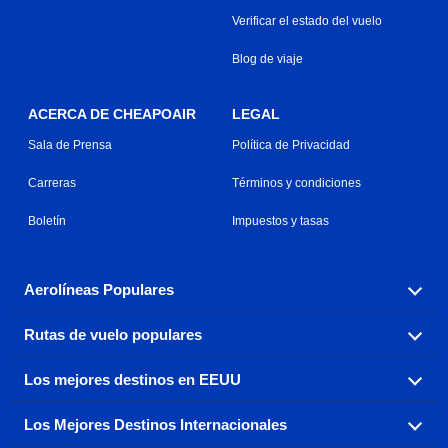
Verificar el estado del vuelo
Blog de viaje
ACERCA DE CHEAPOAIR
LEGAL
Sala de Prensa
Política de Privacidad
Carreras
Términos y condiciones
Boletín
Impuestos y tasas
Aerolíneas Populares
Rutas de vuelo populares
Explora nuestras opciones de tarifas aéreas baratas por
aerolínea, con más de 500 opciones para elegir.
Los mejores destinos en EEUU
Reserva una de nuestras rutas de vuelo más populares
Aeromexico
Air Canada
con tres sencillos clics.
Los Mejores Destinos Internacionales
Air France
Encuentra boletos de avión baratos a destinos
Alaska Airlines
populares de los EEUU de costa a costa.