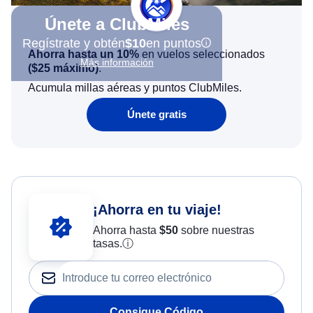
Únete a ClubMiles
Regístrate y obtén
$10
en puntos
Ahorra hasta un 10%
en vuelos seleccionados
Más información
(
$25
máximo)
.
Acumula millas aéreas y puntos ClubMiles.
Únete gratis
¡Ahorra en tu viaje!
Ahorra hasta
$
50
sobre nuestras
tasas.
ⓘ
Consigue Código