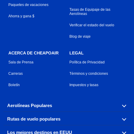
Paquetes de vacaciones
Tasas de Equipaje de las
Aerolíneas
Ahorra y gana $
Verificar el estado del vuelo
Blog de viaje
ACERCA DE CHEAPOAIR
LEGAL
Sala de Prensa
Política de Privacidad
Carreras
Términos y condiciones
Boletín
Impuestos y tasas
Aerolíneas Populares
Rutas de vuelo populares
Explora nuestras opciones de tarifas aéreas baratas por
aerolínea, con más de 500 opciones para elegir.
Los mejores destinos en EEUU