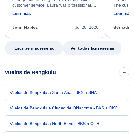
customer service. Laura was professional,
The custom
friendly, and very helpful throughout the
calm, prof
Leer más
Leer más
process. She quickly found a solution and
throughout
kept me informed of the next steps. I truly
alternative
appreciate her excellent service.
necessary f
John Naples
Jul 28, 2026
Bernadine
excellent s
my issue.
Escribe una reseña
Ver todas las reseñas
Vuelos de Bengkulu
Vuelos de Bengkulu a Santa Ana - BKS a SNA
Vuelos de Bengkulu a Ciudad de Oklahoma - BKS a OKC
Vuelos de Bengkulu a North Bend - BKS a OTH