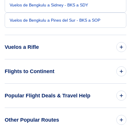
Vuelos de Bengkulu a Sidney - BKS a SDY
Vuelos de Bengkulu a Pines del Sur - BKS a SOP
Vuelos a Rifle
Vuelos de Banda Aceh a Rifle - BTJ a RIL
Flights to Continent
Vuelos de Albury a Rifle - ABX a RIL
Flights to Africa
Popular Flight Deals & Travel Help
Vuelos de Baoshan a Rifle - BSD a RIL
Flights to Asia
Vuelos de Isla Brampton a Rifle - BMP a RIL
Domestic Flights
Other Popular Routes
Flights to Caribbean
Vuelos de Altay a Rifle - AAT a RIL
International Flights