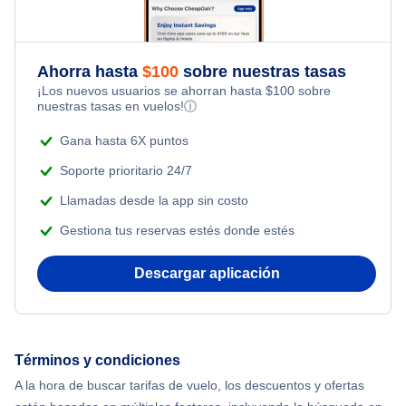
Flights Under $99
Romantic Vacations
Flights from Nueva York to Tel Aviv
Flights Under $199
Ahorra hasta
$
100
sobre nuestras tasas
Adventure Vacations
¡Los nuevos usuarios se ahorran hasta
$
100
sobre
Flights from Nueva York to Estanbul
nuestras tasas en vuelos!
ⓘ
Beach Vacations
Flights from Nueva York to Singapur
Gana hasta 6X puntos
Soporte prioritario 24/7
Flights from Nueva York to Atenas
Llamadas desde la app sin costo
Gestiona tus reservas estés donde estés
Flights from Nueva York to Mumbai
Descargar aplicación
Flights from Shanghai to Nueva York
Flights from Delhi to Nueva York
Términos y condiciones
Flights from Chicago to Delhi
A la hora de buscar tarifas de vuelo, los descuentos y ofertas