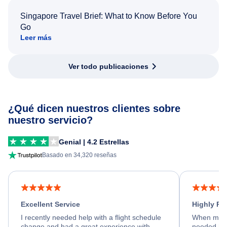
Singapore Travel Brief: What to Know Before You
Go
Leer más
Ver todo publicaciones
¿Qué dicen nuestros clientes sobre
nuestro servicio?
Genial | 4.2 Estrellas
Basado en 34,320 reseñas
Excellent Service
Highly R
I recently needed help with a flight schedule
When my fl
change and had a great experience with
needed hel