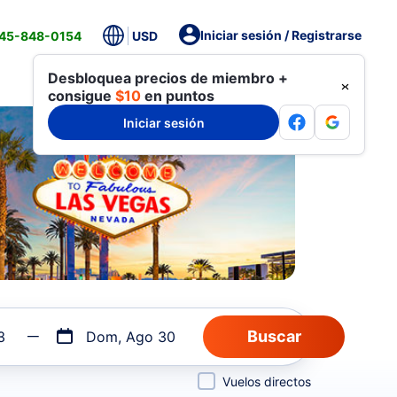
Iniciar sesión / Registrarse
845-848-0154
USD
Desbloquea precios de miembro +
consigue
$10
en puntos
Iniciar sesión
3
Dom, Ago 30
Vuelos directos