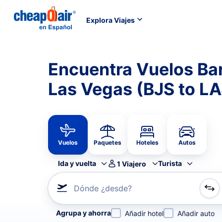
Explora Viajes
Encuentra Vuelos Bar
Las Vegas (BJS to LA
Vuelos
Paquetes
Hoteles
Autos
Ida y vuelta
Turista
1
Viajero
Dónde ¿desde?
Refina tu búsqueda por aerolínea, por ciudad o aerop
Agrupa y ahorra
Añadir hotel
Añadir auto