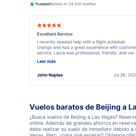
Basado en 34,320 reseñas
Excellent Service
I recently needed help with a flight schedule
change and had a great experience with custome
service. Laura was professional, friendly, and ver
helpful throughout the process. She quickly foun
Leer más
a solution and kept me informed of the next steps
I truly appreciate her excellent service.
John Naples
Jul 28, 20
Vuelos baratos de Beijing a L
¿Busca vuelos de Beijing a Las Vegas? Reserv
online. Además de grandes ahorros en reserva
deba realizar su vuelo de inmediato debido a 
Vegas. Pero, ¿para qué esperar? Obtenga ofer