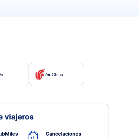
ir
Air China
 viajeros
ubMiles
Cancelaciones