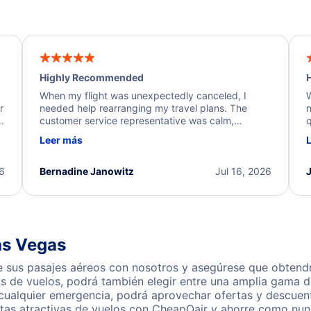
Highly Recommended
H
When my flight was unexpectedly canceled, I
W
r
needed help rearranging my travel plans. The
n
y
customer service representative was calm,
q
d
professional, and extremely helpful throughout the
w
Leer más
.
process. They quickly found alternative flight
b
options and assisted with the necessary follow-up.
e
I truly appreciate the excellent support and
26
Bernadine Janowitz
Jul 16, 2026
dedication to resolving my issue.
as Vegas
e sus pasajes aéreos con nosotros y asegúrese que obtendr
s de vuelos, podrá también elegir entre una amplia gama de
cualquier emergencia, podrá aprovechar ofertas y descuent
tas atractivas de vuelos con CheapOair y ahorre como nunc