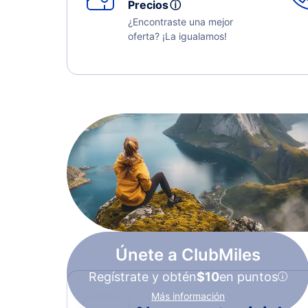
Precios
ⓘ
¿Encontraste una mejor
oferta? ¡La igualamos!
Únete a ClubMiles
Regístrate y obtén
$10
en puntos
Más información