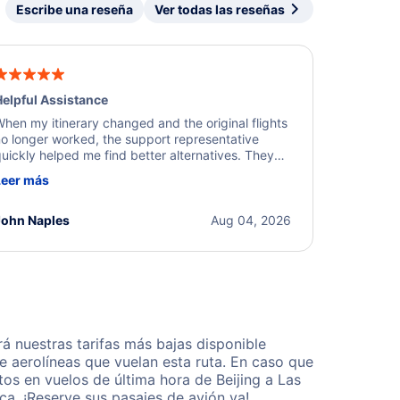
Escribe una reseña
Ver todas las reseñas
elpful Assistance
hen my itinerary changed and the original flights
o longer worked, the support representative
uickly helped me find better alternatives. They
ere professional, courteous, and went above and
Leer más
eyond to resolve the issue. I'm grateful for the
xcellent assistance and smooth experience.
John Naples
Aug 04, 2026
á nuestras tarifas más bajas disponible
 aerolíneas que vuelan esta ruta. En caso que
os en vuelos de última hora de Beijing a Las
a. ¡Reserve sus pasajes de avión ya!