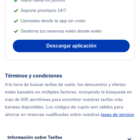
Gana hasta 6X puntos
Soporte prioritario 24/7
Flights from Nueva York to Atenas
Llamadas desde la app sin costo
Gestiona tus reservas estés donde estés
Flights from Nueva York to Mumbai
Descargar aplicación
Flights from Shanghai to Nueva York
Flights from Delhi to Nueva York
Términos y condiciones
Flights from Chicago to Delhi
A la hora de buscar tarifas de vuelo, los descuentos y ofertas
están basados en múltiples factores, incluyendo la búsqueda en
Flights from Nueva York to Hong Kong
más de 500 aerolíneas para encontrar nuestras tarifas más
baratas disponibles. Los códigos de cupón son válidos para
Flights from Nueva York to Seúl
ahorrar en reservas cualificadas sobre nuestras
tasas de servicio
.
Flights from Nueva York to Barcelona
Información sobre Tarifas