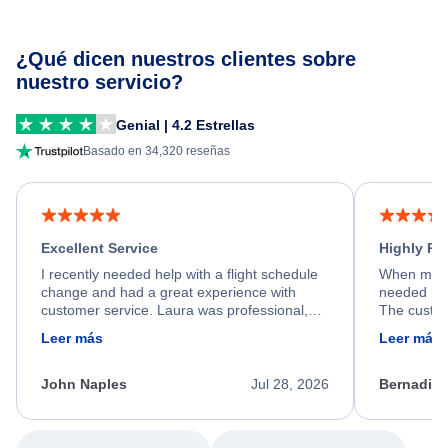
¿Qué dicen nuestros clientes sobre
nuestro servicio?
Genial | 4.2 Estrellas
Basado en 34,320 reseñas
Excellent Service
Highly R
I recently needed help with a flight schedule
When my fl
change and had a great experience with
needed hel
customer service. Laura was professional,
The custom
friendly, and very helpful throughout the
calm, prof
Leer más
Leer más
process. She quickly found a solution and
throughout
kept me informed of the next steps. I truly
alternative
appreciate her excellent service.
necessary f
John Naples
Jul 28, 2026
Bernadine
excellent s
my issue.