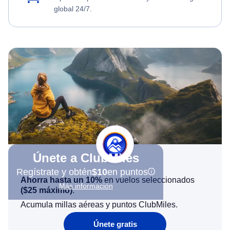
global 24/7.
Únete a ClubMiles
Regístrate y obtén
$10
en puntos
Ahorra hasta un 10%
en vuelos seleccionados
Más información
(
$25
máximo)
.
Acumula millas aéreas y puntos ClubMiles.
Únete gratis