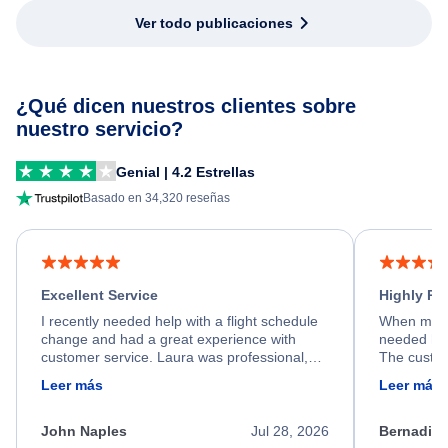
Ver todo publicaciones
¿Qué dicen nuestros clientes sobre
nuestro servicio?
Genial | 4.2 Estrellas
Basado en 34,320 reseñas
Excellent Service
Highly R
I recently needed help with a flight schedule
When my fl
change and had a great experience with
needed hel
customer service. Laura was professional,
The custom
friendly, and very helpful throughout the
calm, prof
Leer más
Leer más
process. She quickly found a solution and
throughout
kept me informed of the next steps. I truly
alternative
appreciate her excellent service.
necessary f
John Naples
Jul 28, 2026
Bernadine
excellent s