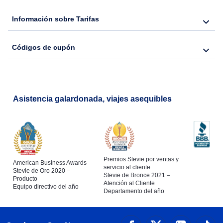
Información sobre Tarifas
Flights from Nueva York to Barcelona
Códigos de cupón
Flights from Nueva York to Lisboa
Asistencia galardonada, viajes asequibles
Premios Stevie por ventas y
American Business Awards
servicio al cliente
Stevie de Oro 2020 –
Stevie de Bronce 2021 –
Producto
Atención al Cliente
Equipo directivo del año
Departamento del año