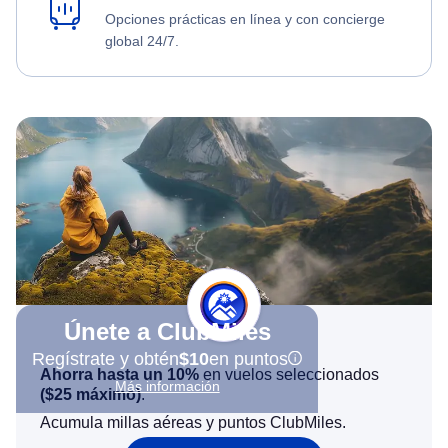
Opciones prácticas en línea y con concierge
global 24/7.
Únete a ClubMiles
Regístrate y obtén
$10
en puntos
Ahorra hasta un 10%
en vuelos seleccionados
Más información
(
$25
máximo)
.
Acumula millas aéreas y puntos ClubMiles.