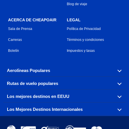
Blog de viaje
ACERCA DE CHEAPOAIR
LEGAL
Sala de Prensa
Política de Privacidad
Carreras
Términos y condiciones
Boletín
Impuestos y tasas
Aerolíneas Populares
Rutas de vuelo populares
Explora nuestras opciones de tarifas aéreas baratas por
aerolínea, con más de 500 opciones para elegir.
Los mejores destinos en EEUU
Reserva una de nuestras rutas de vuelo más populares
Aeromexico
Air Canada
con tres sencillos clics.
Los Mejores Destinos Internacionales
Air France
Encuentra boletos de avión baratos a destinos
Alaska Airlines
populares de los EEUU de costa a costa.
Atlanta a Ft Lauderdale
Chicago a Las Vegas
American Airlines
China Eastern Airlines
Consigue vuelos baratos a destinos globales en Europa,
Asia y más allá.