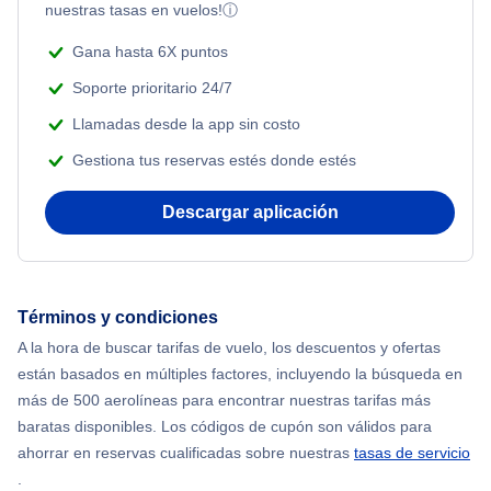
Honeymoon Vacations
nuestras tasas en vuelos!
ⓘ
Flights from Nueva York to Tel Aviv
Gana hasta 6X puntos
Romantic Vacations
Flights from Nueva York to Estanbul
Soporte prioritario 24/7
Adventure Vacations
Llamadas desde la app sin costo
Flights from Nueva York to Atenas
Gestiona tus reservas estés donde estés
Beach Vacations
Flights from Nueva York to Mumbai
Descargar aplicación
Flights from Shanghai to Nueva York
Flights from Delhi to Nueva York
Términos y condiciones
A la hora de buscar tarifas de vuelo, los descuentos y ofertas
Flights from Chicago to Delhi
están basados en múltiples factores, incluyendo la búsqueda en
más de 500 aerolíneas para encontrar nuestras tarifas más
Flights from Nueva York to Hong Kong
baratas disponibles. Los códigos de cupón son válidos para
ahorrar en reservas cualificadas sobre nuestras
tasas de servicio
.
Flights from Nueva York to Seúl