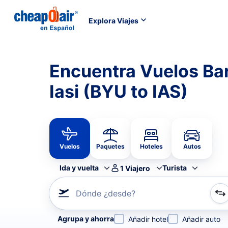
Explora Viajes
Encuentra Vuelos Ba
Iasi (BYU to IAS)
Vuelos
Paquetes
Hoteles
Autos
Ida y vuelta
Turista
1
Viajero
Dónde ¿desde?
Refina tu búsqueda por aerolínea, por ciudad o aerop
Agrupa y ahorra
Añadir hotel
Añadir auto