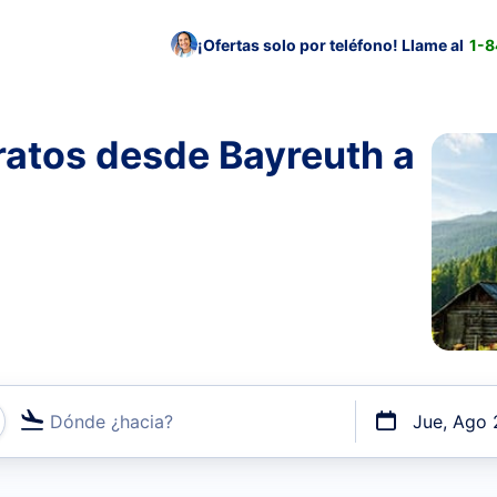
¡Ofertas solo por teléfono! Llame al
1-
ratos desde Bayreuth a
Dónde ¿hacia?
Jue, Ago 
uerto o por vuelos directos