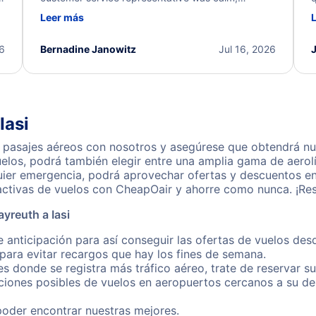
d
professional, and extremely helpful throughout the
w
Leer más
.
process. They quickly found alternative flight
b
options and assisted with the necessary follow-up.
e
I truly appreciate the excellent support and
26
Bernadine Janowitz
Jul 16, 2026
dedication to resolving my issue.
Iasi
 pasajes aéreos con nosotros y asegúrese que obtendrá nues
los, podrá también elegir entre una amplia gama de aerolí
uier emergencia, podrá aprovechar ofertas y descuentos en 
activas de vuelos con CheapOair y ahorre como nunca. ¡Res
yreuth a Iasi
 anticipación para así conseguir las ofertas de vuelos des
ara evitar recargos que hay los fines de semana.
es donde se registra más tráfico aéreo, trate de reservar s
iones posibles de vuelos en aeropuertos cercanos a su des
poder encontrar nuestras mejores.