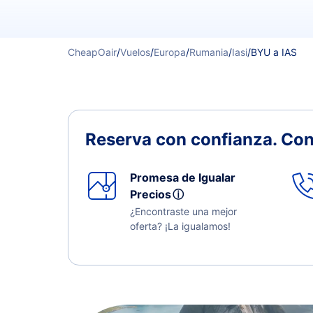
CheapOair
/
Vuelos
/
Europa
/
Rumania
/
Iasi
/
BYU a IAS
Reserva con confianza.
Con
Promesa de Igualar
Precios
ⓘ
¿Encontraste una mejor
oferta? ¡La igualamos!