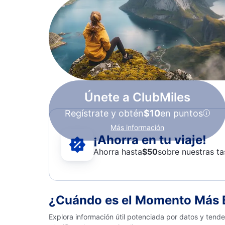
Únete a ClubMiles
Regístrate y obtén
$10
en puntos
Más información
¡Ahorra en tu viaje!
Ahorra hasta
$
50
sobre nuestras ta
¿Cuándo es el Momento Más Ba
Explora información útil potenciada por datos y tend