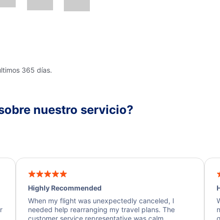
últimos 365 días.
sobre nuestro servicio?
Highly Recommended
H
When my flight was unexpectedly canceled, I
W
r
needed help rearranging my travel plans. The
n
y
customer service representative was calm,
q