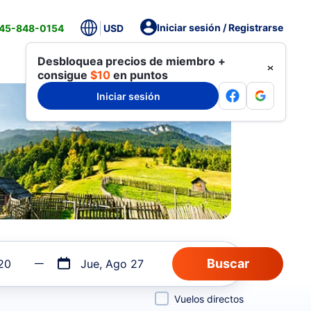
Iniciar sesión / Registrarse
845-848-0154
USD
Desbloquea precios de miembro +
consigue
$10
en puntos
Iniciar sesión
20
Jue, Ago 27
Vuelos directos