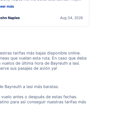
ere professional, courteous, and went above and
Leer más
eyond to resolve the issue. I'm grateful for the
xcellent assistance and smooth experience.
John Naples
Aug 04, 2026
tras tarifas más bajas disponible online.
neas que vuelan esta ruta. En caso que deba
vuelos de última hora de Bayreuth a Iasi.
erve sus pasajes de avión ya!
de Bayreuth a Iasi más baratas.
u vuelo antes o después de estas fechas.
tino para así conseguir nuestras tarifas más