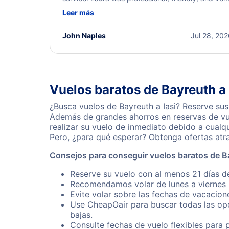
helpful throughout the process. She quickly foun
Leer más
a solution and kept me informed of the next steps
I truly appreciate her excellent service.
John Naples
Jul 28, 20
Vuelos baratos de Bayreuth a 
¿Busca vuelos de Bayreuth a Iasi? Reserve sus
Además de grandes ahorros en reservas de vue
realizar su vuelo de inmediato debido a cualq
Pero, ¿para qué esperar? Obtenga ofertas atr
Consejos para conseguir vuelos baratos de Ba
Reserve su vuelo con al menos 21 días de
Recomendamos volar de lunes a viernes p
Evite volar sobre las fechas de vacacion
Use CheapOair para buscar todas las opc
bajas.
Consulte fechas de vuelo flexibles para 