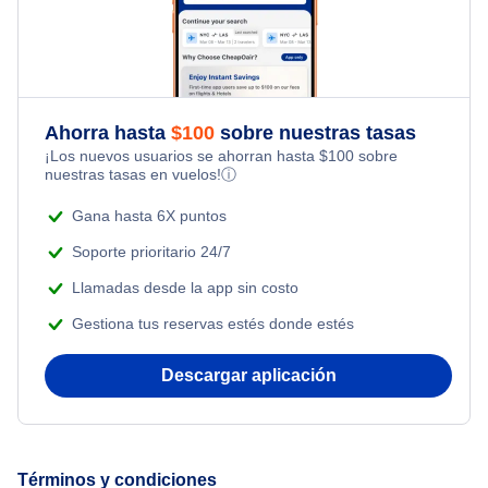
Flights Under $49
Family Vacations
Flights from Toronto to Shanghai
Hotels Under $100
Flights Under $99
Kid Friendly Vacations
Flights from Nueva York to Singapur
Last Minute Hotels
Flights Under $199
Ahorra hasta
$
100
sobre nuestras tasas
Honeymoon Vacations
¡Los nuevos usuarios se ahorran hasta
$
100
sobre
Flights from Nueva York to Tel Aviv
nuestras tasas en vuelos!
ⓘ
Romantic Vacations
Flights from Nueva York to Estanbul
Gana hasta 6X puntos
Adventure Vacations
Soporte prioritario 24/7
Flights from Nueva York to Atenas
Llamadas desde la app sin costo
Beach Vacations
Gestiona tus reservas estés donde estés
Flights from Nueva York to Mumbai
Descargar aplicación
Flights from Shanghai to Nueva York
Flights from Delhi to Nueva York
Términos y condiciones