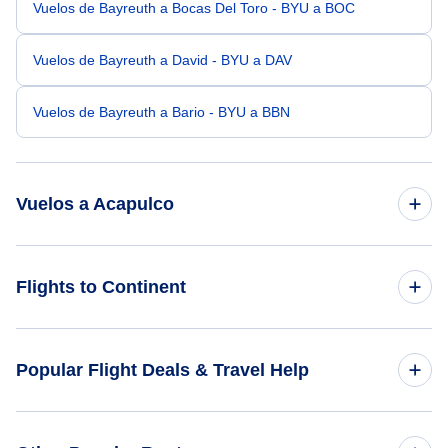
Vuelos de Bayreuth a Bocas Del Toro - BYU a BOC
Vuelos de Bayreuth a David - BYU a DAV
Vuelos de Bayreuth a Bario - BYU a BBN
Vuelos a Acapulco
Vuelos de Mumbai a Acapulco - BOM a ACA
Flights to Continent
Vuelos de Sudbury a Acapulco - YSB a ACA
Flights to Africa
Popular Flight Deals & Travel Help
Vuelos de Aarhus a Acapulco - AAR a ACA
Flights to Asia
Vuelos de Bastia a Acapulco - BIA a ACA
Domestic Flights