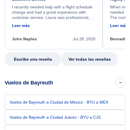
I recently needed help with a flight schedule
When my fl
change and had a great experience with
needed hel
customer service. Laura was professional,
The custom
friendly, and very helpful throughout the
calm, prof
Leer más
Leer más
process. She quickly found a solution and
throughout
kept me informed of the next steps. I truly
alternative
appreciate her excellent service.
necessary f
John Naples
Jul 28, 2026
Bernadine
excellent s
my issue.
Escribe una reseña
Ver todas las reseñas
Vuelos de Bayreuth
Vuelos de Bayreuth a Ciudad de México - BYU a MEX
Vuelos de Bayreuth a Ciudad Juárez - BYU a CJS