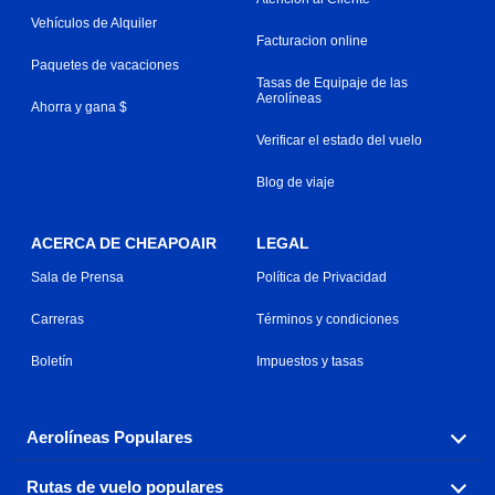
Vehículos de Alquiler
Facturacion online
Paquetes de vacaciones
Tasas de Equipaje de las
Aerolíneas
Ahorra y gana $
Verificar el estado del vuelo
Blog de viaje
ACERCA DE CHEAPOAIR
LEGAL
Sala de Prensa
Política de Privacidad
Carreras
Términos y condiciones
Boletín
Impuestos y tasas
Aerolíneas Populares
Rutas de vuelo populares
Explora nuestras opciones de tarifas aéreas baratas por