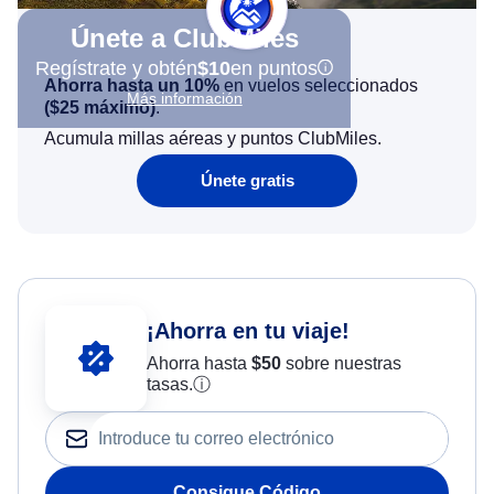
Únete a ClubMiles
Regístrate y obtén
$10
en puntos
Ahorra hasta un 10%
en vuelos seleccionados
Más información
(
$25
máximo)
.
Acumula millas aéreas y puntos ClubMiles.
Únete gratis
¡Ahorra en tu viaje!
Ahorra hasta
$
50
sobre nuestras
tasas.
ⓘ
Consigue Código