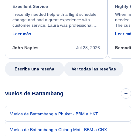
Excellent Service
Highly R
I recently needed help with a flight schedule
When my fl
change and had a great experience with
needed hel
customer service. Laura was professional,
The custom
friendly, and very helpful throughout the
calm, prof
Leer más
Leer más
process. She quickly found a solution and
throughout
kept me informed of the next steps. I truly
alternative
appreciate her excellent service.
necessary f
John Naples
Jul 28, 2026
Bernadine
excellent s
my issue.
Escribe una reseña
Ver todas las reseñas
Vuelos de Battambang
Vuelos de Battambang a Phuket - BBM a HKT
Vuelos de Battambang a Chiang Mai - BBM a CNX