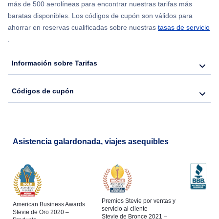
más de 500 aerolíneas para encontrar nuestras tarifas más
Flights from Chicago to Delhi
baratas disponibles. Los códigos de cupón son válidos para
ahorrar en reservas cualificadas sobre nuestras
tasas de servicio
.
Flights from Nueva York to Seúl
Información sobre Tarifas
Flights from Nueva York to Hong Kong
Códigos de cupón
Flights from Nueva York to Lisboa
Asistencia galardonada, viajes asequibles
Premios Stevie por ventas y
American Business Awards
servicio al cliente
Stevie de Oro 2020 –
Stevie de Bronce 2021 –