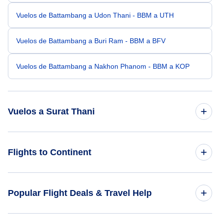
Vuelos de Battambang a Udon Thani - BBM a UTH
Vuelos de Battambang a Buri Ram - BBM a BFV
Vuelos de Battambang a Nakhon Phanom - BBM a KOP
Vuelos a Surat Thani
Vuelos de Bangkok a Surat Thani - BKK a URT
Flights to Continent
Vuelos de Guangzhou a Surat Thani - CAN a URT
Flights to Africa
Popular Flight Deals & Travel Help
Vuelos de Bandar Seri Begwan a Surat Thani - BWN a URT
Flights to Asia