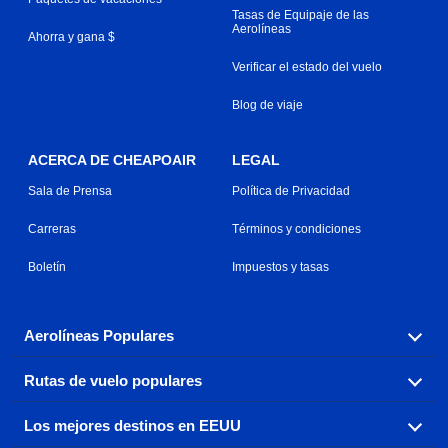
Tasas de Equipaje de las
Aerolíneas
Ahorra y gana $
Verificar el estado del vuelo
Blog de viaje
ACERCA DE CHEAPOAIR
LEGAL
Sala de Prensa
Política de Privacidad
Carreras
Términos y condiciones
Boletín
Impuestos y tasas
Aerolíneas Populares
Rutas de vuelo populares
Explora nuestras opciones de tarifas aéreas baratas por
aerolínea, con más de 500 opciones para elegir.
Los mejores destinos en EEUU
Reserva una de nuestras rutas de vuelo más populares
Aeromexico
Air Canada
con tres sencillos clics.