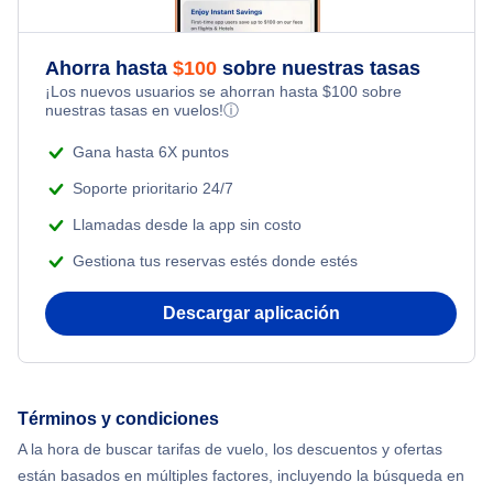
Flights from Toronto to Shanghai
Last Minute Hotels
Flights Under $49
Kid Friendly Vacations
Ahorra hasta
$
100
sobre nuestras tasas
Flights from Nueva York to Milán
¡Los nuevos usuarios se ahorran hasta
$
100
sobre
Flights Under $99
Honeymoon Vacations
nuestras tasas en vuelos!
ⓘ
Flights from Nueva York to Tel Aviv
Flights Under $199
Gana hasta 6X puntos
Romantic Vacations
Flights from Nueva York to Estanbul
Soporte prioritario 24/7
Adventure Vacations
Llamadas desde la app sin costo
Flights from Nueva York to Singapur
Gestiona tus reservas estés donde estés
Beach Vacations
Flights from Nueva York to Atenas
Descargar aplicación
Flights from Nueva York to Mumbai
Flights from Shanghai to Nueva York
Términos y condiciones
A la hora de buscar tarifas de vuelo, los descuentos y ofertas
Flights from Delhi to Nueva York
están basados en múltiples factores, incluyendo la búsqueda en