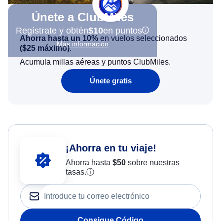
Únete a ClubMiles
Regístrate y obtén
$10
en puntos
Ahorra hasta un 10%
en vuelos seleccionados
Más información
(
$25
máximo)
.
Acumula millas aéreas y puntos ClubMiles.
Únete gratis
¡Ahorra en tu viaje!
Ahorra hasta
$
50
sobre nuestras
tasas.
ⓘ
Consigue Código