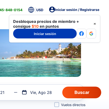
Iniciar sesión / Registrarse
845-848-0154
USD
Desbloquea precios de miembro +
consigue
$10
en puntos
Iniciar sesión
 21
Vie, Ago 28
Vuelos directos