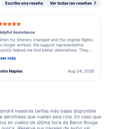
Escribe una reseña
Ver todas las reseñas
elpful Assistance
hen my itinerary changed and the original flights
o longer worked, the support representative
uickly helped me find better alternatives. They
ere professional, courteous, and went above and
Leer más
eyond to resolve the issue. I'm grateful for the
xcellent assistance and smooth experience.
John Naples
Aug 04, 2026
ndrá nuestras tarifas más bajas disponible
 aerolíneas que vuelan esta ruta. En caso que
tos en vuelos de última hora de Baton Rouge
nunca. ¡Reserve sus pasajes de avión ya!