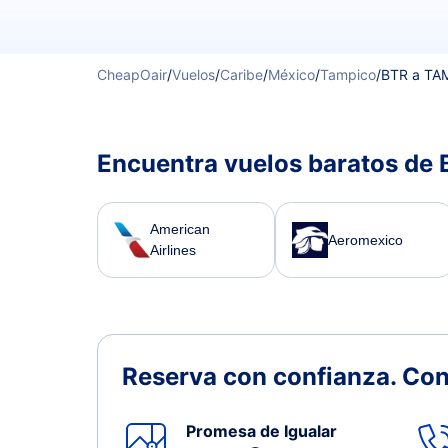
CheapOair
/
Vuelos
/
Caribe
/
México
/
Tampico
/
BTR a TA
Encuentra vuelos baratos de
American
Aeromexico
Airlines
Reserva con confianza.
Con
Promesa de Igualar