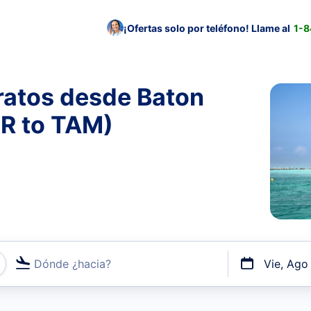
¡Ofertas solo por teléfono! Llame al
1-
ratos desde Baton
R to TAM)
Dónde ¿hacia?
Vie, Ago
uerto o por vuelos directos