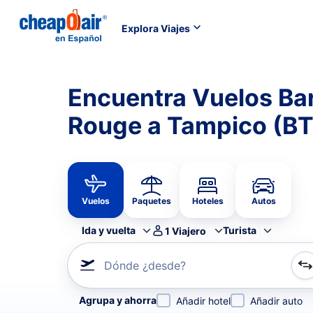
Explora Viajes
Encuentra Vuelos Ba
Rouge a Tampico (BT
Vuelos
Paquetes
Hoteles
Autos
Ida y vuelta
Turista
1
Viajero
Dónde ¿desde?
Refina tu búsqueda por aerolínea, por ciudad o aerop
Agrupa y ahorra
Añadir hotel
Añadir auto