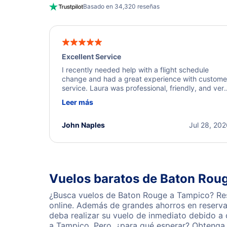
Basado en 34,320 reseñas
Excellent Service
I recently needed help with a flight schedule
change and had a great experience with custome
service. Laura was professional, friendly, and ver
helpful throughout the process. She quickly foun
Leer más
a solution and kept me informed of the next steps
I truly appreciate her excellent service.
John Naples
Jul 28, 20
Vuelos baratos de Baton Rou
¿Busca vuelos de Baton Rouge a Tampico? Rese
online. Además de grandes ahorros en reserva
deba realizar su vuelo de inmediato debido a
a Tampico. Pero, ¿para qué esperar? Obtenga 