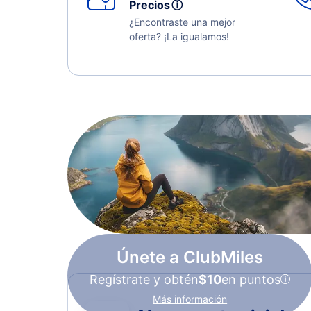
Precios
ⓘ
¿Encontraste una mejor
oferta? ¡La igualamos!
Únete a ClubMiles
Regístrate y obtén
$10
en puntos
Más información