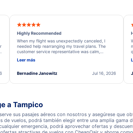
Highly Recommended
H
When my flight was unexpectedly canceled, I
W
r
needed help rearranging my travel plans. The
n
y
customer service representative was calm,
q
d
professional, and extremely helpful throughout the
w
Leer más
.
process. They quickly found alternative flight
b
options and assisted with the necessary follow-up.
e
I truly appreciate the excellent support and
26
Bernadine Janowitz
Jul 16, 2026
dedication to resolving my issue.
ge a Tampico
rve sus pasajes aéreos con nosotros y asegúrese que obte
s de vuelos, podrá también elegir entre una amplia gama de
 cualquier emergencia, podrá aprovechar ofertas y descuen
ofertas atractivas de vuelos con CheapOair y ahorre como 