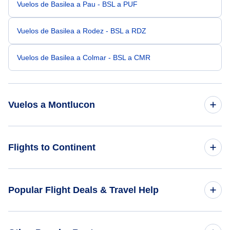
Vuelos de Basilea a Pau - BSL a PUF
Vuelos de Basilea a Rodez - BSL a RDZ
Vuelos de Basilea a Colmar - BSL a CMR
Vuelos a Montlucon
Vuelos de Londres a Montlucon - LON a MCU
Flights to Continent
Vuelos de París a Montlucon - PAR a MCU
Flights to Africa
Popular Flight Deals & Travel Help
Vuelos de Amsterdam a Montlucon - AMS a MCU
Flights to Asia
Vuelos de Barcelona a Montlucon - BCN a MCU
Domestic Flights