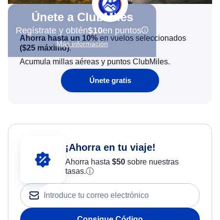
Únete a ClubMiles
Regístrate y obtén
$10
en puntos
Ahorra hasta un 10%
en vuelos seleccionados
Más información
(
$25
máximo)
.
Acumula millas aéreas y puntos ClubMiles.
Únete gratis
¡Ahorra en tu viaje!
Ahorra hasta
$
50
sobre nuestras
tasas.
ⓘ
Consigue Código