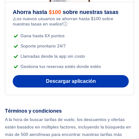
Flights Under $49
Honeymoon Vacations
Ahorra hasta
$
100
sobre nuestras tasas
Flights from Toronto to Shanghai
¡Los nuevos usuarios se ahorran hasta
$
100
sobre
Flights Under $99
Romantic Vacations
nuestras tasas en vuelos!
ⓘ
Flights from Nueva York to Singapur
Flights Under $199
Gana hasta 6X puntos
Adventure Vacations
Flights from Nueva York to Tel Aviv
Soporte prioritario 24/7
Beach Vacations
Llamadas desde la app sin costo
Flights from Nueva York to Estanbul
Gestiona tus reservas estés donde estés
Flights from Nueva York to Atenas
Descargar aplicación
Flights from Nueva York to Mumbai
Flights from Shanghai to Nueva York
Términos y condiciones
A la hora de buscar tarifas de vuelo, los descuentos y ofertas
Flights from Delhi to Nueva York
están basados en múltiples factores, incluyendo la búsqueda en
más de 500 aerolíneas para encontrar nuestras tarifas más