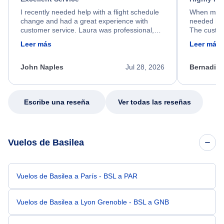
I recently needed help with a flight schedule
When my fl
change and had a great experience with
needed hel
customer service. Laura was professional,
The custom
friendly, and very helpful throughout the
calm, prof
Leer más
Leer más
process. She quickly found a solution and
throughout
kept me informed of the next steps. I truly
alternative
appreciate her excellent service.
necessary f
John Naples
Jul 28, 2026
Bernadine
excellent s
my issue.
Escribe una reseña
Ver todas las reseñas
Vuelos de Basilea
Vuelos de Basilea a París - BSL a PAR
Vuelos de Basilea a Lyon Grenoble - BSL a GNB