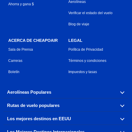
Aerolíneas
Ahorra y gana $
Verificar el estado del vuelo
Blog de viaje
ACERCA DE CHEAPOAIR
LEGAL
Sala de Prensa
Política de Privacidad
Carreras
Términos y condiciones
Boletín
Impuestos y tasas
Aerolíneas Populares
Rutas de vuelo populares
Explora nuestras opciones de tarifas aéreas baratas por
aerolínea, con más de 500 opciones para elegir.
Los mejores destinos en EEUU
Reserva una de nuestras rutas de vuelo más populares
Aeromexico
Air Canada
con tres sencillos clics.
Los Mejores Destinos Internacionales