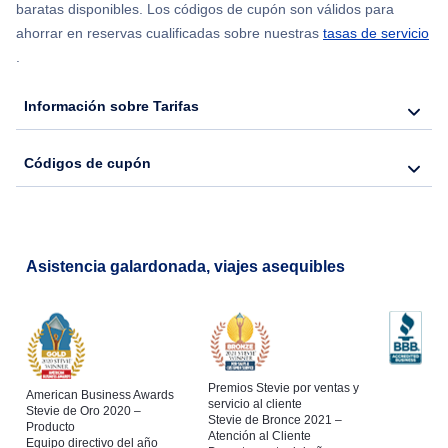
Flights from Chicago to Delhi
baratas disponibles. Los códigos de cupón son válidos para
ahorrar en reservas cualificadas sobre nuestras
tasas de servicio
.
Flights from Nueva York to Hong Kong
Información sobre Tarifas
Flights from Nueva York to Seúl
Códigos de cupón
Flights from Nueva York to Barcelona
Asistencia galardonada, viajes asequibles
Premios Stevie por ventas y
American Business Awards
servicio al cliente
Stevie de Oro 2020 –
Stevie de Bronce 2021 –
Producto
Atención al Cliente
Equipo directivo del año