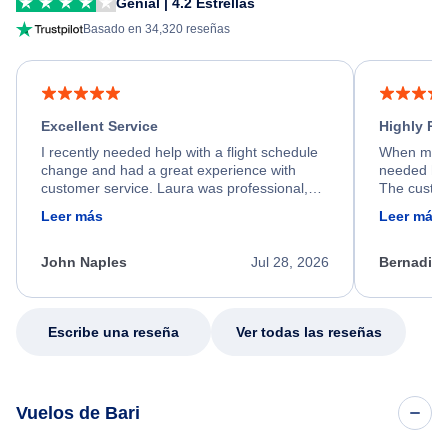
Genial | 4.2 Estrellas
Basado en 34,320 reseñas
Excellent Service
Highly R
I recently needed help with a flight schedule
When my fl
change and had a great experience with
needed hel
customer service. Laura was professional,
The custom
friendly, and very helpful throughout the
calm, prof
Leer más
Leer más
process. She quickly found a solution and
throughout
kept me informed of the next steps. I truly
alternative
appreciate her excellent service.
necessary f
John Naples
Jul 28, 2026
Bernadine
excellent s
my issue.
Escribe una reseña
Ver todas las reseñas
Vuelos de Bari