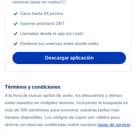
nuestras tasas en vuelos!
ⓘ
Flights from Nueva York to Atenas
Beach Vacations
Gana hasta 6X puntos
Flights from Nueva York to Mumbai
Soporte prioritario 24/7
Llamadas desde la app sin costo
Flights from Shanghai to Nueva York
Gestiona tus reservas estés donde estés
Flights from Delhi to Nueva York
Descargar aplicación
Flights from Chicago to Delhi
Flights from Nueva York to Seúl
Términos y condiciones
A la hora de buscar tarifas de vuelo, los descuentos y ofertas
Flights from Nueva York to Hong Kong
están basados en múltiples factores, incluyendo la búsqueda en
más de 500 aerolíneas para encontrar nuestras tarifas más
Flights from Nueva York to Lisboa
baratas disponibles. Los códigos de cupón son válidos para
ahorrar en reservas cualificadas sobre nuestras
tasas de servicio
.