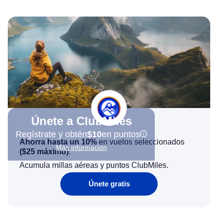
Únete a ClubMiles
Regístrate y obtén
$10
en puntos
Ahorra hasta un 10%
en vuelos seleccionados
Más información
(
$25
máximo)
.
Acumula millas aéreas y puntos ClubMiles.
Únete gratis