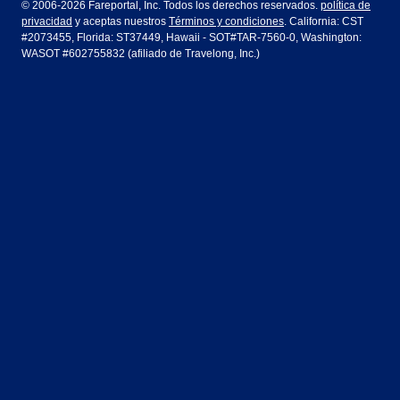
© 2006-2026 Fareportal, Inc. Todos los derechos reservados.
política de
privacidad
y aceptas nuestros
Términos y condiciones
. California: CST
Houston
Las Vegas
Air Europa
Turkish Airlines
Guadalajara
Lima
#2073455, Florida: ST37449, Hawaii - SOT#TAR-7560-0, Washington:
WASOT #602755832 (afiliado de Travelong, Inc.)
Los Ángeles
Miami
United Airlines
Volaris Airlines
Londres
Manila
Nueva York
Orlando
Madrid
Ciudad de México
Filadelfia
Phoenix
Nassau
Sídney
San Diego
San Francisco
París
Puerto Vallarta
Seattle
Tampa
Roma
San José
Toronto
Vancouver