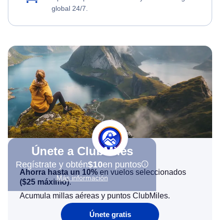
global 24/7.
Únete a ClubMiles
Regístrate y obtén
$10
en puntos
Ahorra hasta un 10%
en vuelos seleccionados
Más información
(
$25
máximo)
.
Acumula millas aéreas y puntos ClubMiles.
Únete gratis