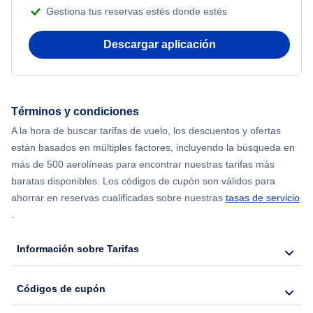
Gestiona tus reservas estés donde estés
Beach Vacations
Flights from Nueva York to Atenas
Descargar aplicación
Flights from Nueva York to Mumbai
Flights from Shanghai to Nueva York
Términos y condiciones
A la hora de buscar tarifas de vuelo, los descuentos y ofertas
Flights from Delhi to Nueva York
están basados en múltiples factores, incluyendo la búsqueda en
más de 500 aerolíneas para encontrar nuestras tarifas más
Flights from Chicago to Delhi
baratas disponibles. Los códigos de cupón son válidos para
ahorrar en reservas cualificadas sobre nuestras
tasas de servicio
.
Flights from Nueva York to Seúl
Información sobre Tarifas
Flights from Nueva York to Hong Kong
Códigos de cupón
Flights from Nueva York to Lisboa