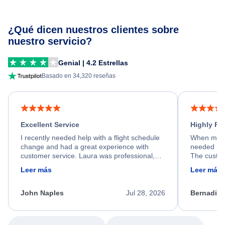
¿Qué dicen nuestros clientes sobre
nuestro servicio?
Genial | 4.2 Estrellas
Basado en 34,320 reseñas
Excellent Service
Highly R
I recently needed help with a flight schedule
When my fl
change and had a great experience with
needed hel
customer service. Laura was professional,
The custom
friendly, and very helpful throughout the
calm, prof
Leer más
Leer más
process. She quickly found a solution and
throughout
kept me informed of the next steps. I truly
alternative
appreciate her excellent service.
necessary f
John Naples
Jul 28, 2026
Bernadine
excellent s
my issue.