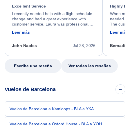
Excellent Service
Highly R
I recently needed help with a flight schedule
When my fl
change and had a great experience with
needed hel
customer service. Laura was professional,
The custom
friendly, and very helpful throughout the
calm, prof
Leer más
Leer más
process. She quickly found a solution and
throughout
kept me informed of the next steps. I truly
alternative
appreciate her excellent service.
necessary f
John Naples
Jul 28, 2026
Bernadine
excellent s
my issue.
Escribe una reseña
Ver todas las reseñas
Vuelos de Barcelona
Vuelos de Barcelona a Kamloops - BLA a YKA
Vuelos de Barcelona a Oxford House - BLA a YOH