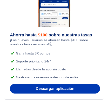
Flights from Nueva York to Milán
Hotels Under $80
Flights Under $49
Family Vacations
Flights from Toronto to Shanghai
Hotels Under $100
Flights Under $99
Kid Friendly Vacations
Flights from Nueva York to Singapur
Last Minute Hotels
Flights Under $199
Ahorra hasta
$
100
sobre nuestras tasas
Honeymoon Vacations
¡Los nuevos usuarios se ahorran hasta
$
100
sobre
Flights from Nueva York to Tel Aviv
nuestras tasas en vuelos!
ⓘ
Romantic Vacations
Flights from Nueva York to Estanbul
Gana hasta 6X puntos
Adventure Vacations
Soporte prioritario 24/7
Flights from Nueva York to Atenas
Llamadas desde la app sin costo
Beach Vacations
Gestiona tus reservas estés donde estés
Flights from Nueva York to Mumbai
Descargar aplicación
Flights from Shanghai to Nueva York
Flights from Delhi to Nueva York