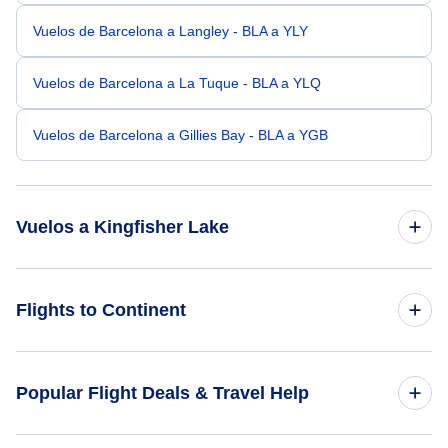
Vuelos de Barcelona a Langley - BLA a YLY
Vuelos de Barcelona a La Tuque - BLA a YLQ
Vuelos de Barcelona a Gillies Bay - BLA a YGB
Vuelos a Kingfisher Lake
Vuelos de Barquisimeto a Kingfisher Lake - BRM a KIF
Flights to Continent
Vuelos de Bratislava a Kingfisher Lake - BTS a KIF
Flights to Africa
Popular Flight Deals & Travel Help
Vuelos de Cayenne a Kingfisher Lake - CAY a KIF
Flights to Asia