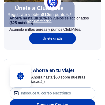
Únete a ClubMiles
Regístrate y obtén
$10
en puntos
Ahorra hasta un 10%
en vuelos seleccionados
Más información
(
$25
máximo)
.
Acumula millas aéreas y puntos ClubMiles.
Únete gratis
¡Ahorra en tu viaje!
Ahorra hasta
$
50
sobre nuestras
tasas.
ⓘ
Consigue Código