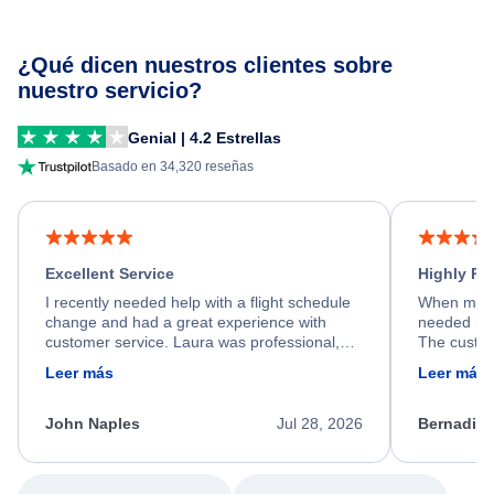
¿Qué dicen nuestros clientes sobre
nuestro servicio?
Genial | 4.2 Estrellas
Basado en 34,320 reseñas
Excellent Service
Highly R
I recently needed help with a flight schedule
When my fl
change and had a great experience with
needed hel
customer service. Laura was professional,
The custom
friendly, and very helpful throughout the
calm, prof
Leer más
Leer más
process. She quickly found a solution and
throughout
kept me informed of the next steps. I truly
alternative
appreciate her excellent service.
necessary f
John Naples
Jul 28, 2026
Bernadine
excellent s
my issue.