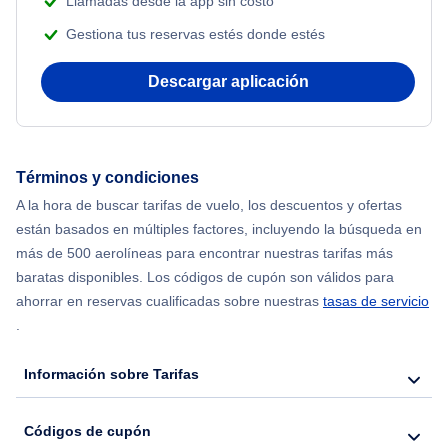
Llamadas desde la app sin costo
Flights from Nueva York to Singapur
Gestiona tus reservas estés donde estés
Flights from Nueva York to Atenas
Descargar aplicación
Flights from Nueva York to Mumbai
Flights from Shanghai to Nueva York
Términos y condiciones
A la hora de buscar tarifas de vuelo, los descuentos y ofertas
Flights from Delhi to Nueva York
están basados en múltiples factores, incluyendo la búsqueda en
más de 500 aerolíneas para encontrar nuestras tarifas más
Flights from Chicago to Delhi
baratas disponibles. Los códigos de cupón son válidos para
ahorrar en reservas cualificadas sobre nuestras
tasas de servicio
.
Flights from Nueva York to Seúl
Información sobre Tarifas
Flights from Nueva York to Hong Kong
Códigos de cupón
Flights from Nueva York to Lisboa