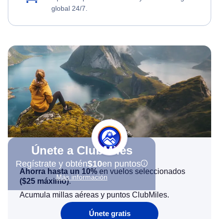
global 24/7.
Únete a ClubMiles
Regístrate y obtén
$10
en puntos
Ahorra hasta un 10%
en vuelos seleccionados
Más información
(
$25
máximo)
.
Acumula millas aéreas y puntos ClubMiles.
Únete gratis