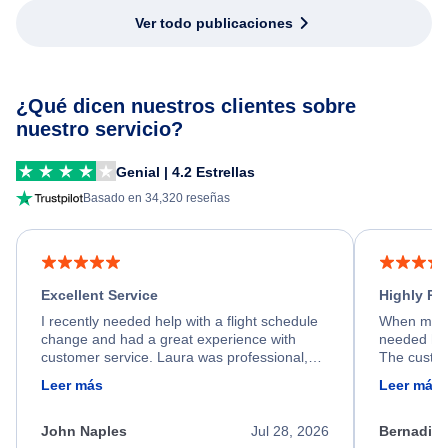
Ver todo publicaciones
¿Qué dicen nuestros clientes sobre
nuestro servicio?
Genial | 4.2 Estrellas
Basado en 34,320 reseñas
Excellent Service
Highly R
I recently needed help with a flight schedule
When my fl
change and had a great experience with
needed hel
customer service. Laura was professional,
The custom
friendly, and very helpful throughout the
calm, prof
Leer más
Leer más
process. She quickly found a solution and
throughout
kept me informed of the next steps. I truly
alternative
appreciate her excellent service.
necessary f
John Naples
Jul 28, 2026
Bernadine
excellent s