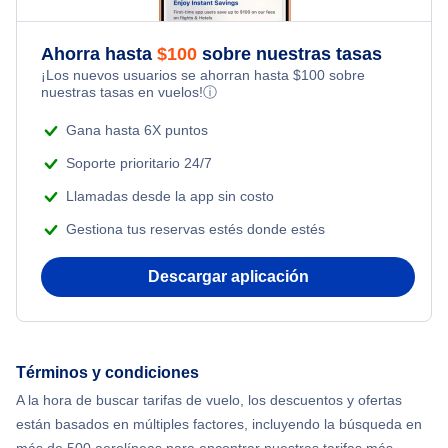
Romantic Vacations
Flights from Nueva York to Estanbul
Ahorra hasta
$
100
sobre nuestras tasas
¡Los nuevos usuarios se ahorran hasta
$
100
sobre
Adventure Vacations
nuestras tasas en vuelos!
ⓘ
Flights from Nueva York to Atenas
Beach Vacations
Gana hasta 6X puntos
Flights from Nueva York to Mumbai
Soporte prioritario 24/7
Llamadas desde la app sin costo
Flights from Shanghai to Nueva York
Gestiona tus reservas estés donde estés
Flights from Delhi to Nueva York
Descargar aplicación
Flights from Chicago to Delhi
Flights from Nueva York to Hong Kong
Términos y condiciones
A la hora de buscar tarifas de vuelo, los descuentos y ofertas
Flights from Nueva York to Seúl
están basados en múltiples factores, incluyendo la búsqueda en