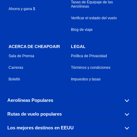
Tasas de Equipaje de las
Aerolíneas
Ahorra y gana $
Verificar el estado del vuelo
Blog de viaje
ACERCA DE CHEAPOAIR
LEGAL
Sala de Prensa
Política de Privacidad
Carreras
Términos y condiciones
Boletín
Impuestos y tasas
Aerolíneas Populares
Rutas de vuelo populares
Explora nuestras opciones de tarifas aéreas baratas por
aerolínea, con más de 500 opciones para elegir.
Los mejores destinos en EEUU
Reserva una de nuestras rutas de vuelo más populares
Aeromexico
Air Canada
con tres sencillos clics.