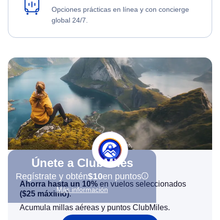
Opciones prácticas en línea y con concierge
global 24/7.
Únete a ClubMiles
Regístrate y obtén
$10
en puntos
Ahorra hasta un 10%
en vuelos seleccionados
Más información
(
$25
máximo)
.
Acumula millas aéreas y puntos ClubMiles.