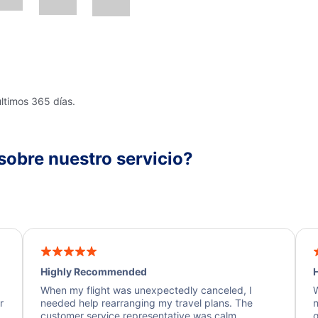
últimos 365 días.
sobre nuestro servicio?
Highly Recommended
H
When my flight was unexpectedly canceled, I
W
r
needed help rearranging my travel plans. The
n
y
customer service representative was calm,
q