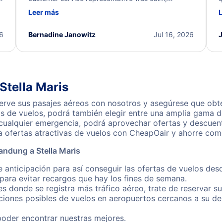
d
professional, and extremely helpful throughout the
w
Leer más
.
process. They quickly found alternative flight
b
options and assisted with the necessary follow-up.
e
I truly appreciate the excellent support and
26
Bernadine Janowitz
Jul 16, 2026
dedication to resolving my issue.
Stella Maris
erve sus pasajes aéreos con nosotros y asegúrese que obte
s de vuelos, podrá también elegir entre una amplia gama de
 cualquier emergencia, podrá aprovechar ofertas y descuen
a ofertas atractivas de vuelos con CheapOair y ahorre com
andung a Stella Maris
 anticipación para así conseguir las ofertas de vuelos des
ara evitar recargos que hay los fines de semana.
es donde se registra más tráfico aéreo, trate de reservar s
iones posibles de vuelos en aeropuertos cercanos a su des
poder encontrar nuestras mejores.