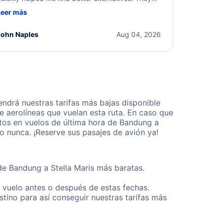
ere professional, courteous, and went above and
Leer más
eyond to resolve the issue. I'm grateful for the
xcellent assistance and smooth experience.
John Naples
Aug 04, 2026
ndrá nuestras tarifas más bajas disponible
 aerolíneas que vuelan esta ruta. En caso que
tos en vuelos de última hora de Bandung a
o nunca. ¡Reserve sus pasajes de avión ya!
de Bandung a Stella Maris más baratas.
u vuelo antes o después de estas fechas.
tino para así conseguir nuestras tarifas más