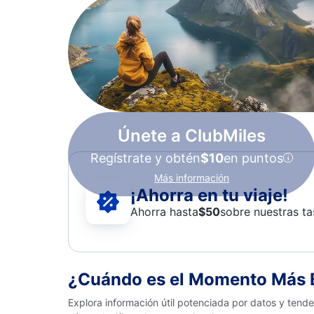
Únete a ClubMiles
Regístrate y obtén
$10
en puntos
Más información
¡Ahorra en tu viaje!
Ahorra hasta
$
50
sobre nuestras ta
¿Cuándo es el Momento Más B
Explora información útil potenciada por datos y tend