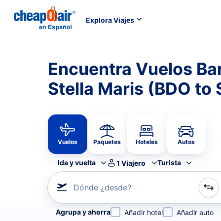
Explora Viajes
Encuentra Vuelos Ba
Stella Maris (BDO to
Vuelos
Paquetes
Hoteles
Autos
Ida y vuelta
Turista
1
Viajero
Dónde ¿desde?
Refina tu búsqueda por aerolínea, por ciudad o aerop
Agrupa y ahorra
Añadir hotel
Añadir auto