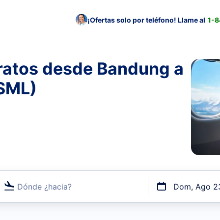
¡Ofertas solo por teléfono! Llame al
1-
ratos desde Bandung a
 SML)
Dónde ¿hacia?
Dom, Ago 2
uerto o por vuelos directos