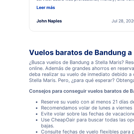
helpful throughout the process. She quickly foun
Leer más
a solution and kept me informed of the next steps
I truly appreciate her excellent service.
John Naples
Jul 28, 20
Vuelos baratos de Bandung a 
¿Busca vuelos de Bandung a Stella Maris? Res
online. Además de grandes ahorros en reserva
deba realizar su vuelo de inmediato debido a
Stella Maris. Pero, ¿para qué esperar? Obteng
Consejos para conseguir vuelos baratos de B
Reserve su vuelo con al menos 21 días de
Recomendamos volar de lunes a viernes p
Evite volar sobre las fechas de vacacion
Use CheapOair para buscar todas las opc
bajas.
Consulte fechas de vuelo flexibles para 