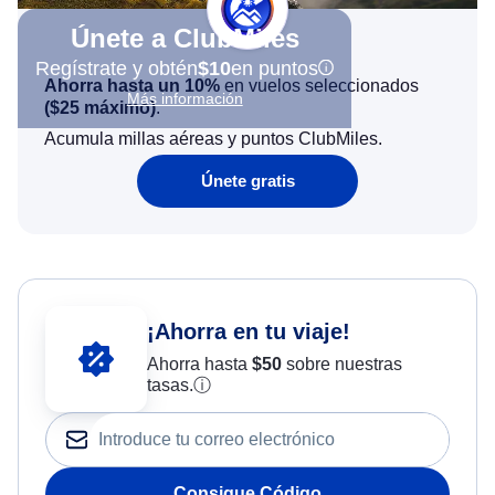
Únete a ClubMiles
Regístrate y obtén
$10
en puntos
Ahorra hasta un 10%
en vuelos seleccionados
Más información
(
$25
máximo)
.
Acumula millas aéreas y puntos ClubMiles.
Únete gratis
¡Ahorra en tu viaje!
Ahorra hasta
$
50
sobre nuestras
tasas.
ⓘ
Consigue Código