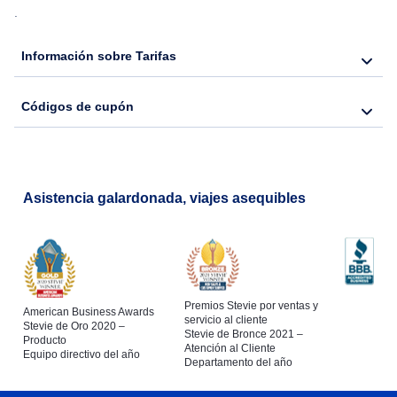
.
Flights from Nueva York to Seúl
Información sobre Tarifas
Flights from Nueva York to Hong Kong
Códigos de cupón
Flights from Nueva York to Lisboa
Asistencia galardonada, viajes asequibles
Premios Stevie por ventas y
American Business Awards
servicio al cliente
Stevie de Oro 2020 –
Stevie de Bronce 2021 –
Producto
Atención al Cliente
Equipo directivo del año
Departamento del año