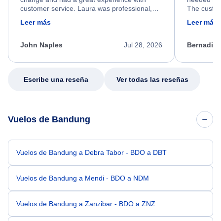
customer service. Laura was professional,
The custom
friendly, and very helpful throughout the
calm, prof
Leer más
Leer más
process. She quickly found a solution and
throughout
kept me informed of the next steps. I truly
alternative
appreciate her excellent service.
necessary f
John Naples
Jul 28, 2026
Bernadine
excellent s
my issue.
Escribe una reseña
Ver todas las reseñas
Vuelos de Bandung
Vuelos de Bandung a Debra Tabor - BDO a DBT
Vuelos de Bandung a Mendi - BDO a NDM
Vuelos de Bandung a Zanzibar - BDO a ZNZ