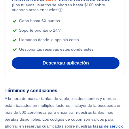
¡Los nuevos usuarios se ahorran hasta
$
100
sobre
Flights Under $99
Honeymoon Vacations
nuestras tasas en vuelos!
ⓘ
Flights from Nueva York to Tel Aviv
Flights Under $199
Gana hasta 6X puntos
Romantic Vacations
Flights from Nueva York to Estanbul
Soporte prioritario 24/7
Adventure Vacations
Llamadas desde la app sin costo
Flights from Nueva York to Singapur
Gestiona tus reservas estés donde estés
Beach Vacations
Flights from Nueva York to Atenas
Descargar aplicación
Flights from Nueva York to Mumbai
Flights from Shanghai to Nueva York
Términos y condiciones
A la hora de buscar tarifas de vuelo, los descuentos y ofertas
Flights from Delhi to Nueva York
están basados en múltiples factores, incluyendo la búsqueda en
más de 500 aerolíneas para encontrar nuestras tarifas más
Flights from Chicago to Delhi
baratas disponibles. Los códigos de cupón son válidos para
ahorrar en reservas cualificadas sobre nuestras
tasas de servicio