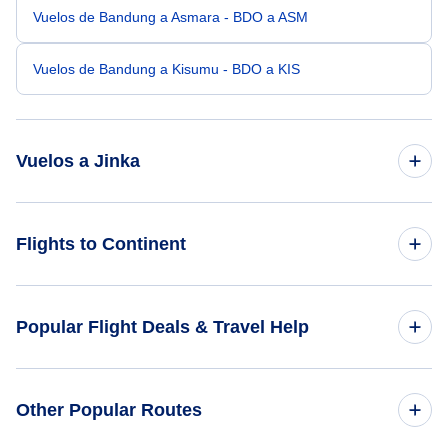
Vuelos de Bandung a Asmara - BDO a ASM
Vuelos de Bandung a Kisumu - BDO a KIS
Vuelos a Jinka
Vuelos de San Jose a Jinka - SJO a BCO
Flights to Continent
Vuelos de Barcelona a Jinka - BLA a BCO
Flights to Africa
Popular Flight Deals & Travel Help
Vuelos de Albury a Jinka - ABX a BCO
Flights to Asia
Vuelos de Anapa a Jinka - AAQ a BCO
Domestic Flights
Other Popular Routes
Flights to Caribbean
Vuelos de Bahia Solano a Jinka - BSC a BCO
International Flights