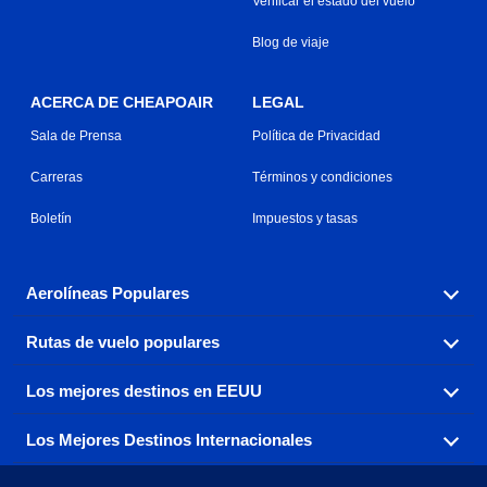
Verificar el estado del vuelo
Blog de viaje
ACERCA DE CHEAPOAIR
LEGAL
Sala de Prensa
Política de Privacidad
Carreras
Términos y condiciones
Boletín
Impuestos y tasas
Aerolíneas Populares
Rutas de vuelo populares
Explora nuestras opciones de tarifas aéreas baratas por
aerolínea, con más de 500 opciones para elegir.
Los mejores destinos en EEUU
Reserva una de nuestras rutas de vuelo más populares
Aeromexico
Air Canada
con tres sencillos clics.
Los Mejores Destinos Internacionales
Air France
Encuentra boletos de avión baratos a destinos
Alaska Airlines
populares de los EEUU de costa a costa.
Atlanta a Ft Lauderdale
Chicago a Las Vegas
American Airlines
China Eastern Airlines