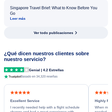
Singapore Travel Brief: What to Know Before You
Go
Leer más
Ver todo publicaciones
¿Qué dicen nuestros clientes sobre
nuestro servicio?
Genial | 4.2 Estrellas
Basado en 34,320 reseñas
Excellent Service
Highly R
I recently needed help with a flight schedule
When my fl
change and had a great experience with
needed hel