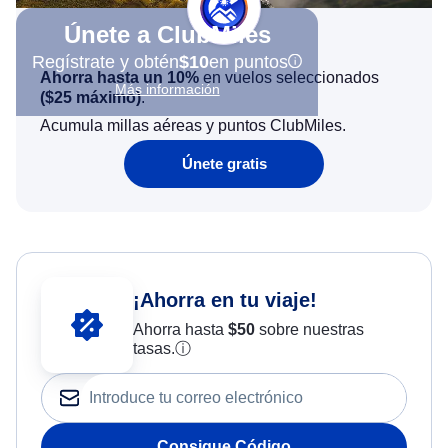
Únete a ClubMiles
Regístrate y obtén
$10
en puntos
Ahorra hasta un 10%
en vuelos seleccionados
Más información
(
$25
máximo)
.
Acumula millas aéreas y puntos ClubMiles.
Únete gratis
¡Ahorra en tu viaje!
Ahorra hasta
$
50
sobre nuestras
tasas.
ⓘ
Consigue Código