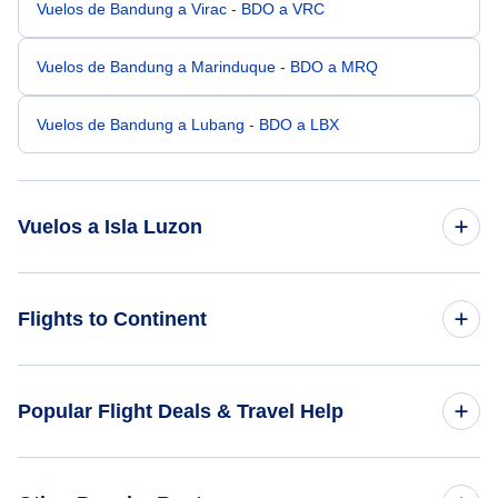
Vuelos de Bandung a Virac - BDO a VRC
Vuelos de Bandung a Marinduque - BDO a MRQ
Vuelos de Bandung a Lubang - BDO a LBX
Vuelos a Isla Luzon
Vuelos de Banjarmasin a Isla Luzon - BDJ a NCP
Flights to Continent
Vuelos de Hong Kong a Isla Luzon - HKG a NCP
Flights to Africa
Popular Flight Deals & Travel Help
Vuelos de Singapur a Isla Luzon - SIN a NCP
Flights to Asia
Vuelos de Bydgoszcz a Isla Luzon - BZG a NCP
Domestic Flights