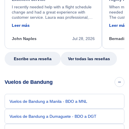
I recently needed help with a flight schedule
When my fl
change and had a great experience with
needed hel
customer service. Laura was professional,
The custom
friendly, and very helpful throughout the
calm, prof
Leer más
Leer más
process. She quickly found a solution and
throughout
kept me informed of the next steps. I truly
alternative
appreciate her excellent service.
necessary f
John Naples
Jul 28, 2026
Bernadine
excellent s
my issue.
Escribe una reseña
Ver todas las reseñas
Vuelos de Bandung
Vuelos de Bandung a Manila - BDO a MNL
Vuelos de Bandung a Dumaguete - BDO a DGT