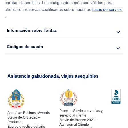
Flights from Chicago to Delhi
baratas disponibles. Los códigos de cupón son válidos para
ahorrar en reservas cualificadas sobre nuestras
tasas de servicio
.
Flights from Nueva York to Hong Kong
Información sobre Tarifas
Flights from Nueva York to Seúl
Códigos de cupón
Flights from Nueva York to Barcelona
Asistencia galardonada, viajes asequibles
Premios Stevie por ventas y
American Business Awards
servicio al cliente
Stevie de Oro 2020 –
Stevie de Bronce 2021 –
Producto
Atención al Cliente
Equipo directivo del año