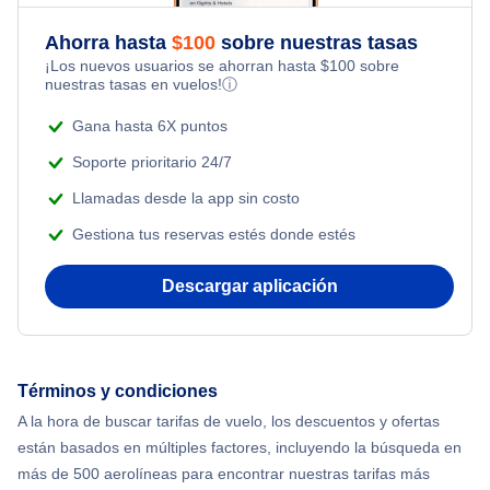
Flights Under $49
Kid Friendly Vacations
Ahorra hasta
$
100
sobre nuestras tasas
Flights from Toronto to Shanghai
¡Los nuevos usuarios se ahorran hasta
$
100
sobre
Flights Under $99
Honeymoon Vacations
nuestras tasas en vuelos!
ⓘ
Flights from Nueva York to Singapur
Flights Under $199
Gana hasta 6X puntos
Romantic Vacations
Flights from Nueva York to Tel Aviv
Soporte prioritario 24/7
Adventure Vacations
Llamadas desde la app sin costo
Flights from Nueva York to Estanbul
Gestiona tus reservas estés donde estés
Beach Vacations
Flights from Nueva York to Atenas
Descargar aplicación
Flights from Nueva York to Mumbai
Flights from Shanghai to Nueva York
Términos y condiciones
A la hora de buscar tarifas de vuelo, los descuentos y ofertas
Flights from Delhi to Nueva York
están basados en múltiples factores, incluyendo la búsqueda en
más de 500 aerolíneas para encontrar nuestras tarifas más