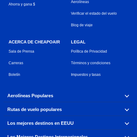
Aerolíneas
Ahorra y gana $
Verificar el estado del vuelo
Blog de viaje
ACERCA DE CHEAPOAIR
LEGAL
Sala de Prensa
Política de Privacidad
Carreras
Términos y condiciones
Boletín
Impuestos y tasas
Aerolíneas Populares
Rutas de vuelo populares
Explora nuestras opciones de tarifas aéreas baratas por
aerolínea, con más de 500 opciones para elegir.
Los mejores destinos en EEUU
Reserva una de nuestras rutas de vuelo más populares
Aeromexico
Air Canada
con tres sencillos clics.
Los Mejores Destinos Internacionales