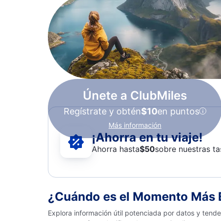
Únete a ClubMiles
Regístrate y obtén
$10
en puntos
Más información
¡Ahorra en tu viaje!
Ahorra hasta
$
50
sobre nuestras ta
¿Cuándo es el Momento Más B
Explora información útil potenciada por datos y tend