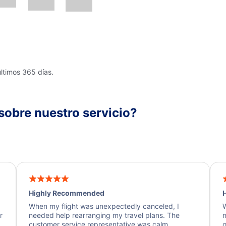
últimos 365 días.
sobre nuestro servicio?
Highly Recommended
H
When my flight was unexpectedly canceled, I
W
r
needed help rearranging my travel plans. The
n
y
customer service representative was calm,
q