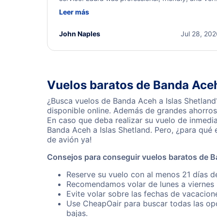
helpful throughout the process. She quickly foun
Leer más
a solution and kept me informed of the next steps
I truly appreciate her excellent service.
John Naples
Jul 28, 20
Vuelos baratos de Banda Aceh
¿Busca vuelos de Banda Aceh a Islas Shetland
disponible online. Además de grandes ahorros 
En caso que deba realizar su vuelo de inmedi
Banda Aceh a Islas Shetland. Pero, ¿para qué
de avión ya!
Consejos para conseguir vuelos baratos de B
Reserve su vuelo con al menos 21 días de
Recomendamos volar de lunes a viernes p
Evite volar sobre las fechas de vacacion
Use CheapOair para buscar todas las opc
bajas.