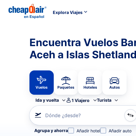
Explora Viajes
Encuentra Vuelos Ba
Aceh a Islas Shetlan
Vuelos
Paquetes
Hoteles
Autos
Ida y vuelta
Turista
1
Viajero
Dónde ¿desde?
Refina tu búsqueda por aerolínea, por ciudad o aerop
Agrupa y ahorra
Añadir hotel
Añadir auto