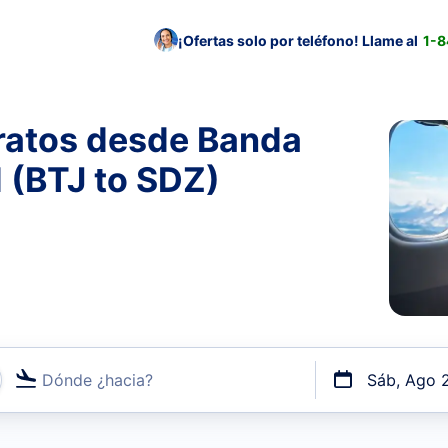
¡Ofertas solo por teléfono! Llame al
1-
ratos desde Banda
d (BTJ to SDZ)
Dónde ¿hacia?
Sáb, Ago 
uerto o por vuelos directos