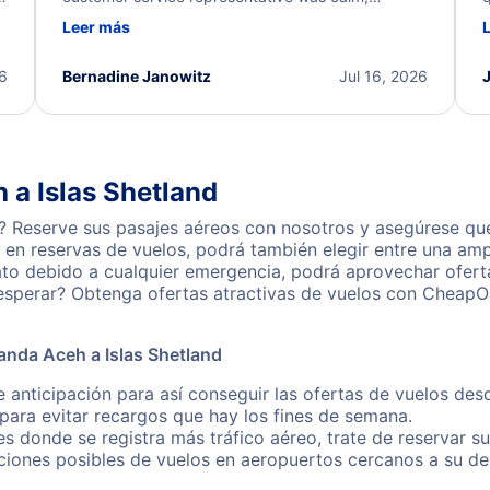
d
professional, and extremely helpful throughout the
w
Leer más
.
process. They quickly found alternative flight
b
options and assisted with the necessary follow-up.
e
I truly appreciate the excellent support and
26
Bernadine Janowitz
Jul 16, 2026
dedication to resolving my issue.
 a Islas Shetland
? Reserve sus pasajes aéreos con nosotros y asegúrese que
en reservas de vuelos, podrá también elegir entre una amp
ato debido a cualquier emergencia, podrá aprovechar ofert
 esperar? Obtenga ofertas atractivas de vuelos con CheapO
anda Aceh a Islas Shetland
 anticipación para así conseguir las ofertas de vuelos des
ara evitar recargos que hay los fines de semana.
es donde se registra más tráfico aéreo, trate de reservar s
iones posibles de vuelos en aeropuertos cercanos a su des