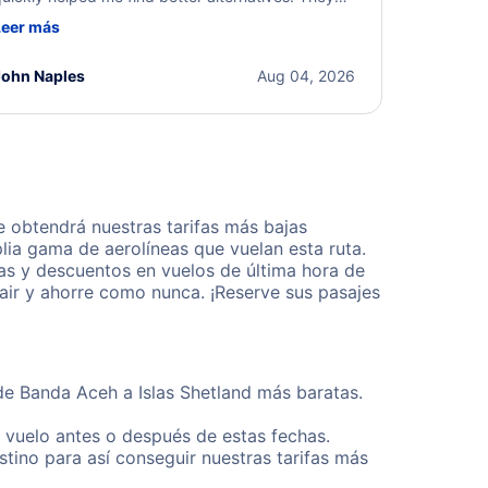
ere professional, courteous, and went above and
Leer más
eyond to resolve the issue. I'm grateful for the
xcellent assistance and smooth experience.
John Naples
Aug 04, 2026
 obtendrá nuestras tarifas más bajas
lia gama de aerolíneas que vuelan esta ruta.
as y descuentos en vuelos de última hora de
air y ahorre como nunca. ¡Reserve sus pasajes
de Banda Aceh a Islas Shetland más baratas.
u vuelo antes o después de estas fechas.
tino para así conseguir nuestras tarifas más