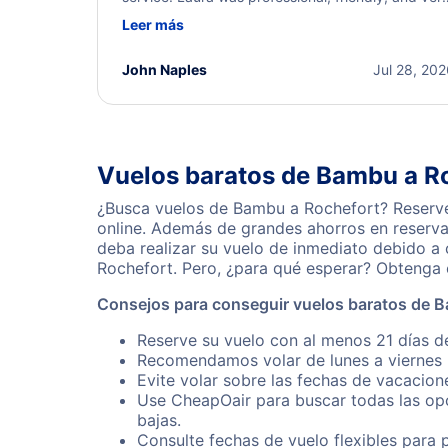
helpful throughout the process. She quickly foun
Leer más
a solution and kept me informed of the next steps
I truly appreciate her excellent service.
John Naples
Jul 28, 20
Vuelos baratos de Bambu a R
¿Busca vuelos de Bambu a Rochefort? Reserve 
online. Además de grandes ahorros en reserva
deba realizar su vuelo de inmediato debido a
Rochefort. Pero, ¿para qué esperar? Obtenga 
Consejos para conseguir vuelos baratos de 
Reserve su vuelo con al menos 21 días d
Recomendamos volar de lunes a viernes p
Evite volar sobre las fechas de vacacion
Use CheapOair para buscar todas las opc
bajas.
Consulte fechas de vuelo flexibles para 