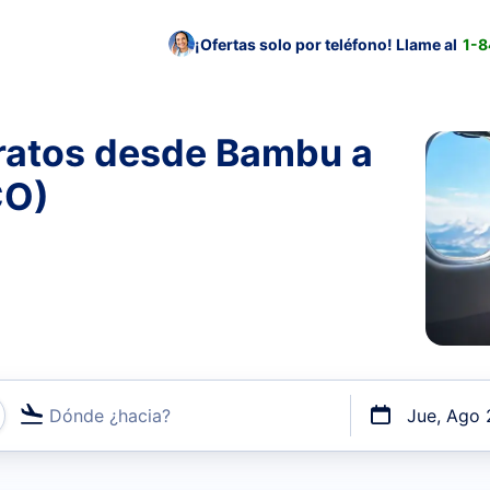
¡Ofertas solo por teléfono! Llame al
1-
ratos desde Bambu a
CO)
Dónde ¿hacia?
Jue, Ago 
uerto o por vuelos directos