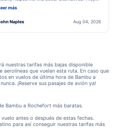
ere professional, courteous, and went above and
Leer más
eyond to resolve the issue. I'm grateful for the
xcellent assistance and smooth experience.
John Naples
Aug 04, 2026
 nuestras tarifas más bajas disponible
 aerolíneas que vuelan esta ruta. En caso que
tos en vuelos de última hora de Bambu a
nunca. ¡Reserve sus pasajes de avión ya!
esde Bambu a Rochefort más baratas.
u vuelo antes o después de estas fechas.
tino para así conseguir nuestras tarifas más