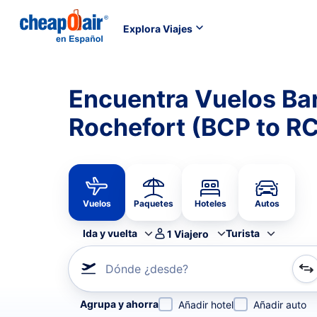
Explora Viajes
Encuentra Vuelos Ba
Rochefort (BCP to R
Vuelos
Paquetes
Hoteles
Autos
Ida y vuelta
Turista
1
Viajero
Dónde ¿desde?
Refina tu búsqueda por aerolínea, por ciudad o aerop
Agrupa y ahorra
Añadir hotel
Añadir auto