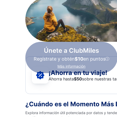
Únete a ClubMiles
Regístrate y obtén
$10
en puntos
Más información
¡Ahorra en tu viaje!
Ahorra hasta
$
50
sobre nuestras ta
¿Cuándo es el Momento Más B
Explora información útil potenciada por datos y ten