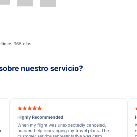
últimos 365 días.
sobre nuestro servicio?
Highly Recommended
H
When my flight was unexpectedly canceled, I
W
r
needed help rearranging my travel plans. The
n
y
customer service representative was calm,
q