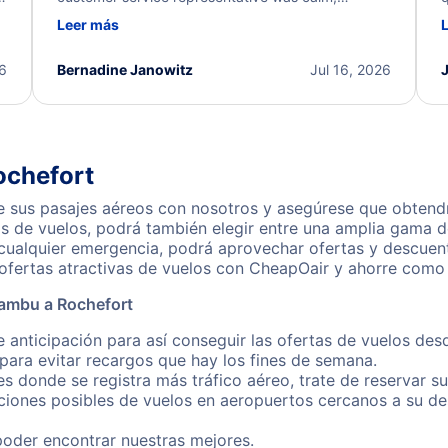
d
professional, and extremely helpful throughout the
w
Leer más
.
process. They quickly found alternative flight
b
options and assisted with the necessary follow-up.
e
I truly appreciate the excellent support and
26
Bernadine Janowitz
Jul 16, 2026
dedication to resolving my issue.
ochefort
sus pasajes aéreos con nosotros y asegúrese que obtendrá
s de vuelos, podrá también elegir entre una amplia gama de
 cualquier emergencia, podrá aprovechar ofertas y descuen
ofertas atractivas de vuelos con CheapOair y ahorre como 
Bambu a Rochefort
e anticipación para así conseguir las ofertas de vuelos d
ara evitar recargos que hay los fines de semana.
es donde se registra más tráfico aéreo, trate de reservar s
iones posibles de vuelos en aeropuertos cercanos a su des
poder encontrar nuestras mejores.