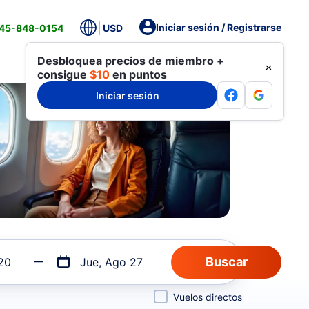
Iniciar sesión / Registrarse
845-848-0154
USD
Desbloquea precios de miembro +
consigue
$10
en puntos
Iniciar sesión
20
Jue, Ago 27
Vuelos directos