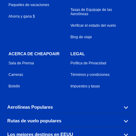
Paquetes de vacaciones
Tasas de Equipaje de las
Aerolíneas
Ahorra y gana $
Verificar el estado del vuelo
Blog de viaje
ACERCA DE CHEAPOAIR
LEGAL
Sala de Prensa
Política de Privacidad
Carreras
Términos y condiciones
Boletín
Impuestos y tasas
Aerolíneas Populares
Rutas de vuelo populares
Explora nuestras opciones de tarifas aéreas baratas por
aerolínea, con más de 500 opciones para elegir.
Los mejores destinos en EEUU