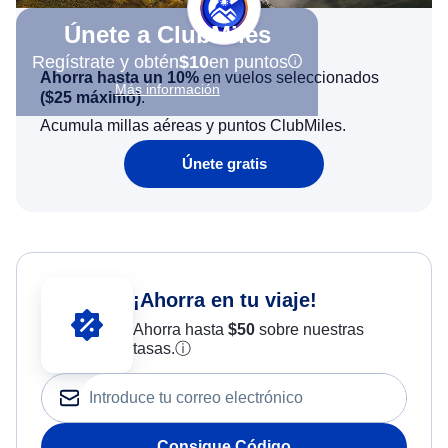
Únete a ClubMiles
Regístrate y obtén
$10
en puntos
Ahorra hasta un 10%
en vuelos seleccionados
Más información
(
$25
máximo)
.
Acumula millas aéreas y puntos ClubMiles.
Únete gratis
¡Ahorra en tu viaje!
Ahorra hasta
$
50
sobre nuestras
tasas.
ⓘ
Consigue Código