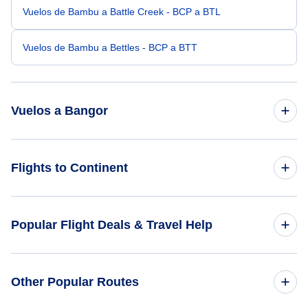
Vuelos de Bambu a Battle Creek - BCP a BTL
Vuelos de Bambu a Bettles - BCP a BTT
Vuelos a Bangor
Vuelos de San Francisco a Bangor - SFO a BGR
Flights to Continent
Vuelos de Portland a Bangor - PDX a BGR
Flights to Africa
Popular Flight Deals & Travel Help
Vuelos de Sacramento a Bangor - SMF a BGR
Flights to Asia
Vuelos de Boise a Bangor - BOI a BGR
Domestic Flights
Other Popular Routes
Flights to Caribbean
Vuelos de Eugene a Bangor - EUG a BGR
International Flights