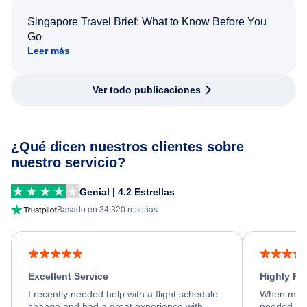
Singapore Travel Brief: What to Know Before You
Go
Leer más
Ver todo publicaciones
¿Qué dicen nuestros clientes sobre
nuestro servicio?
Genial | 4.2 Estrellas
Basado en 34,320 reseñas
Excellent Service
Highly R
I recently needed help with a flight schedule
When my fl
change and had a great experience with
needed hel