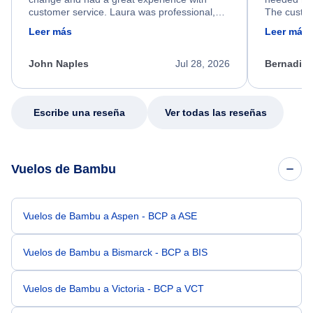
customer service. Laura was professional,
The custom
friendly, and very helpful throughout the
calm, prof
Leer más
Leer más
process. She quickly found a solution and
throughout
kept me informed of the next steps. I truly
alternative
appreciate her excellent service.
necessary f
John Naples
Jul 28, 2026
Bernadine
excellent s
my issue.
Escribe una reseña
Ver todas las reseñas
Vuelos de Bambu
Vuelos de Bambu a Aspen - BCP a ASE
Vuelos de Bambu a Bismarck - BCP a BIS
Vuelos de Bambu a Victoria - BCP a VCT