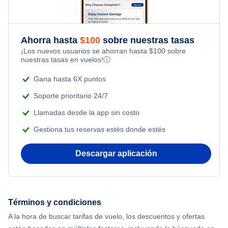
Flights Under $99
Romantic Vacations
Flights from Nueva York to Singapur
Flights Under $199
Ahorra hasta
$
100
sobre nuestras tasas
Adventure Vacations
¡Los nuevos usuarios se ahorran hasta
$
100
sobre
Flights from Nueva York to Tel Aviv
nuestras tasas en vuelos!
ⓘ
Beach Vacations
Flights from Nueva York to Estanbul
Gana hasta 6X puntos
Soporte prioritario 24/7
Flights from Nueva York to Atenas
Llamadas desde la app sin costo
Gestiona tus reservas estés donde estés
Flights from Nueva York to Mumbai
Descargar aplicación
Flights from Shanghai to Nueva York
Flights from Delhi to Nueva York
Términos y condiciones
Flights from Chicago to Delhi
A la hora de buscar tarifas de vuelo, los descuentos y ofertas