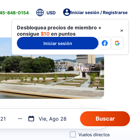
Iniciar sesión / Registrarse
845-848-0154
USD
Desbloquea precios de miembro +
consigue
$10
en puntos
Iniciar sesión
 21
Vie, Ago 28
Vuelos directos