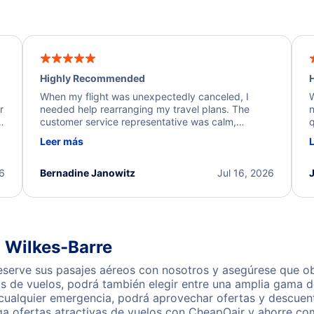
Highly Recommended
H
When my flight was unexpectedly canceled, I
W
r
needed help rearranging my travel plans. The
n
y
customer service representative was calm,
q
d
professional, and extremely helpful throughout the
w
Leer más
.
process. They quickly found alternative flight
b
options and assisted with the necessary follow-up.
e
I truly appreciate the excellent support and
26
Bernadine Janowitz
Jul 16, 2026
dedication to resolving my issue.
a Wilkes-Barre
eserve sus pasajes aéreos con nosotros y asegúrese que ob
s de vuelos, podrá también elegir entre una amplia gama de
 cualquier emergencia, podrá aprovechar ofertas y descuent
ga ofertas atractivas de vuelos con CheapOair y ahorre com