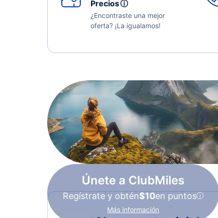
Precios
ⓘ
¿Encontraste una mejor
oferta? ¡La igualamos!
Únete a ClubMiles
Regístrate y obtén
$10
en puntos
Más información