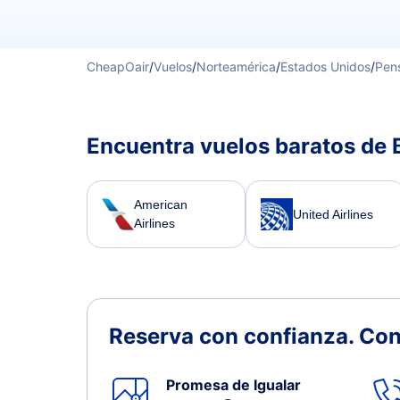
CheapOair
/
Vuelos
/
Norteamérica
/
Estados Unidos
/
Pens
Encuentra vuelos baratos de 
American
United Airlines
Airlines
Reserva con confianza.
Con
Promesa de Igualar