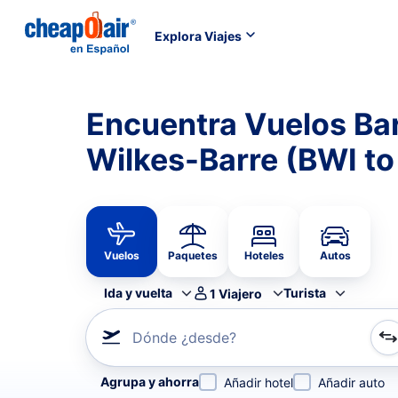
Explora Viajes
Encuentra Vuelos Bar
Wilkes-Barre (BWI to
Vuelos
Paquetes
Hoteles
Autos
Ida y vuelta
Turista
1
Viajero
Dónde ¿desde?
Refina tu búsqueda por aerolínea, por ciudad o aerop
Agrupa y ahorra
Añadir hotel
Añadir auto