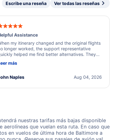
Escribe una reseña
Ver todas las reseñas
elpful Assistance
hen my itinerary changed and the original flights
o longer worked, the support representative
uickly helped me find better alternatives. They
ere professional, courteous, and went above and
Leer más
eyond to resolve the issue. I'm grateful for the
xcellent assistance and smooth experience.
John Naples
Aug 04, 2026
tendrá nuestras tarifas más bajas disponible
 aerolíneas que vuelan esta ruta. En caso que
os en vuelos de última hora de Baltimore a
o nunca. ¡Reserve sus pasajes de avión ya!