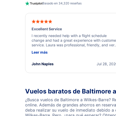
Basado en 34,320 reseñas
Excellent Service
I recently needed help with a flight schedule
change and had a great experience with custome
service. Laura was professional, friendly, and ver
helpful throughout the process. She quickly foun
Leer más
a solution and kept me informed of the next steps
I truly appreciate her excellent service.
John Naples
Jul 28, 20
Vuelos baratos de Baltimore 
¿Busca vuelos de Baltimore a Wilkes-Barre? R
online. Además de grandes ahorros en reserva
deba realizar su vuelo de inmediato debido a
Wilkes-Barre. Pero, ¿para qué esperar? Obten