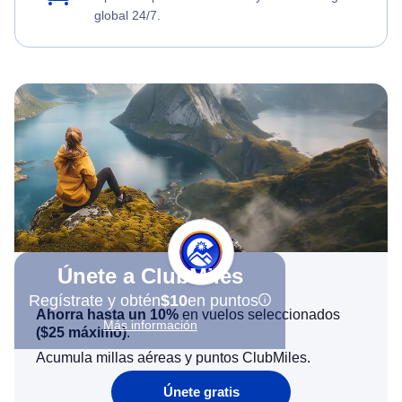
global 24/7.
Únete a ClubMiles
Regístrate y obtén
$10
en puntos
Ahorra hasta un 10%
en vuelos seleccionados
Más información
(
$25
máximo)
.
Acumula millas aéreas y puntos ClubMiles.
Únete gratis