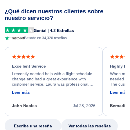
¿Qué dicen nuestros clientes sobre
nuestro servicio?
Genial | 4.2 Estrellas
Basado en 34,320 reseñas
Excellent Service
Highly R
I recently needed help with a flight schedule
When my fl
change and had a great experience with
needed hel
customer service. Laura was professional,
The custom
friendly, and very helpful throughout the
calm, prof
Leer más
Leer más
process. She quickly found a solution and
throughout
kept me informed of the next steps. I truly
alternative
appreciate her excellent service.
necessary f
John Naples
Jul 28, 2026
Bernadine
excellent s
my issue.
Escribe una reseña
Ver todas las reseñas