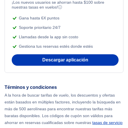
¡Los nuevos usuarios se ahorran hasta
$
100
sobre
Adventure Vacations
nuestras tasas en vuelos!
ⓘ
Flights from Nueva York to Atenas
Beach Vacations
Gana hasta 6X puntos
Flights from Nueva York to Mumbai
Soporte prioritario 24/7
Llamadas desde la app sin costo
Flights from Shanghai to Nueva York
Gestiona tus reservas estés donde estés
Flights from Delhi to Nueva York
Descargar aplicación
Flights from Chicago to Delhi
Flights from Nueva York to Hong Kong
Términos y condiciones
A la hora de buscar tarifas de vuelo, los descuentos y ofertas
Flights from Nueva York to Seúl
están basados en múltiples factores, incluyendo la búsqueda en
más de 500 aerolíneas para encontrar nuestras tarifas más
Flights from Nueva York to Barcelona
baratas disponibles. Los códigos de cupón son válidos para
ahorrar en reservas cualificadas sobre nuestras
tasas de servicio