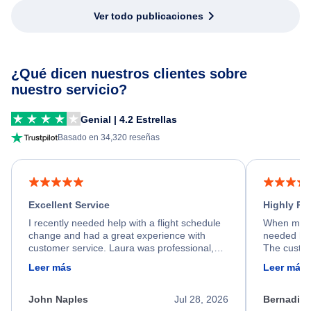
Ver todo publicaciones
¿Qué dicen nuestros clientes sobre
nuestro servicio?
Genial | 4.2 Estrellas
Basado en 34,320 reseñas
Excellent Service
Highly R
I recently needed help with a flight schedule
When my fl
change and had a great experience with
needed hel
customer service. Laura was professional,
The custom
friendly, and very helpful throughout the
calm, prof
Leer más
Leer más
process. She quickly found a solution and
throughout
kept me informed of the next steps. I truly
alternative
appreciate her excellent service.
necessary f
John Naples
Jul 28, 2026
Bernadine
excellent s