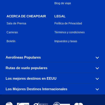
Blog de viaje
ACERCA DE CHEAPOAIR
LEGAL
Sala de Prensa
Política de Privacidad
Carreras
Términos y condiciones
Boletín
Impuestos y tasas
Aerolíneas Populares
Rutas de vuelo populares
Explora nuestras opciones de tarifas aéreas baratas por
aerolínea, con más de 500 opciones para elegir.
Los mejores destinos en EEUU
Reserva una de nuestras rutas de vuelo más populares
Aeromexico
Air Canada
con tres sencillos clics.
Los Mejores Destinos Internacionales
Air France
Encuentra boletos de avión baratos a destinos
Alaska Airlines
populares de los EEUU de costa a costa.
Atlanta a Ft Lauderdale
Chicago a Las Vegas
American Airlines
China Eastern Airlines
Consigue vuelos baratos a destinos globales en Europa,
Asia y más allá.