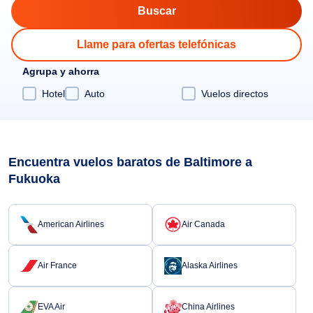
Llame para ofertas telefónicas
Agrupa y ahorra
Hotel
Auto
Vuelos directos
Encuentra vuelos baratos de Baltimore a
Fukuoka
American Airlines
Air Canada
Air France
Alaska Airlines
EVA Air
China Airlines