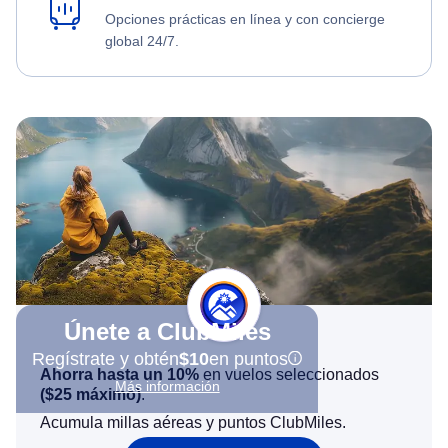
Opciones prácticas en línea y con concierge
global 24/7.
Únete a ClubMiles
Regístrate y obtén
$10
en puntos
Ahorra hasta un 10%
en vuelos seleccionados
Más información
(
$25
máximo)
.
Acumula millas aéreas y puntos ClubMiles.