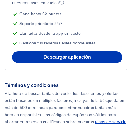
nuestras tasas en vuelos!
ⓘ
Adventure Vacations
Flights from Nueva York to Estanbul
Gana hasta 6X puntos
Beach Vacations
Soporte prioritario 24/7
Flights from Nueva York to Atenas
Llamadas desde la app sin costo
Gestiona tus reservas estés donde estés
Flights from Nueva York to Mumbai
Descargar aplicación
Flights from Shanghai to Nueva York
Flights from Delhi to Nueva York
Términos y condiciones
Flights from Chicago to Delhi
A la hora de buscar tarifas de vuelo, los descuentos y ofertas
están basados en múltiples factores, incluyendo la búsqueda en
Flights from Nueva York to Hong Kong
más de 500 aerolíneas para encontrar nuestras tarifas más
baratas disponibles. Los códigos de cupón son válidos para
Flights from Nueva York to Seúl
ahorrar en reservas cualificadas sobre nuestras
tasas de servicio
.