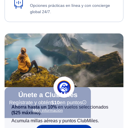
Opciones prácticas en línea y con concierge
global 24/7.
Únete a ClubMiles
Regístrate y obtén
$10
en puntos
Ahorra hasta un 10%
en vuelos seleccionados
Más información
(
$25
máximo)
.
Acumula millas aéreas y puntos ClubMiles.