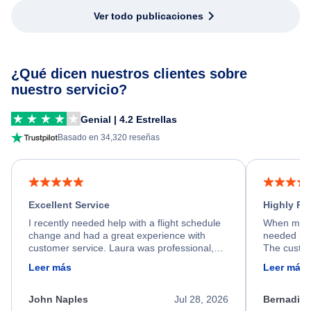
Ver todo publicaciones
¿Qué dicen nuestros clientes sobre
nuestro servicio?
Genial | 4.2 Estrellas
Basado en 34,320 reseñas
Excellent Service
Highly R
I recently needed help with a flight schedule
When my fl
change and had a great experience with
needed hel
customer service. Laura was professional,
The custom
friendly, and very helpful throughout the
calm, prof
Leer más
Leer más
process. She quickly found a solution and
throughout
kept me informed of the next steps. I truly
alternative
appreciate her excellent service.
necessary f
John Naples
Jul 28, 2026
Bernadine
excellent s