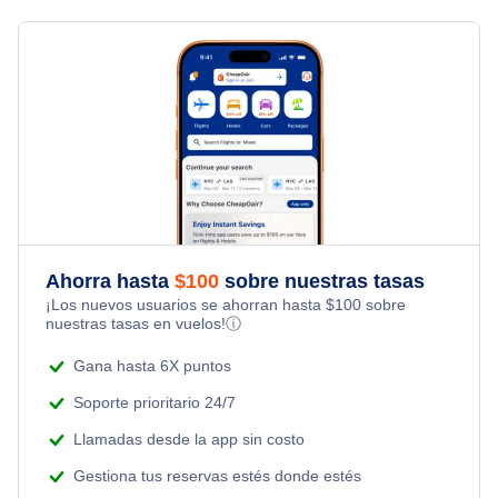
Hotels Under $50
Flights to North America
All Inclusive Vacations
First Class Flights
Hotels Under $60
Flights to South America
Last Minute Vacations
Business Class Flights
Hotels Under $80
Flights to South Pacific
Family Vacations
Last Minute Flights
Hotels Under $100
Kid Friendly Vacations
Multi City Flights
Last Minute Hotels
Honeymoon Vacations
Ahorra hasta
$
100
sobre nuestras tasas
Flights Under $29
¡Los nuevos usuarios se ahorran hasta
$
100
sobre
Romantic Vacations
nuestras tasas en vuelos!
ⓘ
Flights Under $49
Gana hasta 6X puntos
Adventure Vacations
Flights Under $99
Soporte prioritario 24/7
Beach Vacations
Llamadas desde la app sin costo
Flights Under $199
Gestiona tus reservas estés donde estés