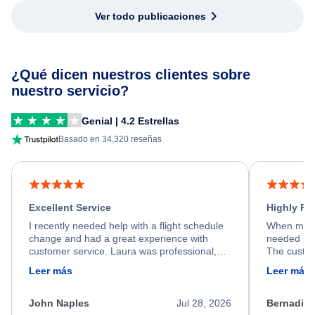
Ver todo publicaciones
¿Qué dicen nuestros clientes sobre
nuestro servicio?
Genial | 4.2 Estrellas
Basado en 34,320 reseñas
Excellent Service
Highly R
I recently needed help with a flight schedule
When my fl
change and had a great experience with
needed hel
customer service. Laura was professional,
The custom
friendly, and very helpful throughout the
calm, prof
Leer más
Leer más
process. She quickly found a solution and
throughout
kept me informed of the next steps. I truly
alternative
appreciate her excellent service.
necessary f
John Naples
Jul 28, 2026
Bernadine
excellent s