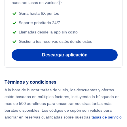
nuestras tasas en vuelos!
ⓘ
Beach Vacations
Flights from Nueva York to Singapur
Gana hasta 6X puntos
Soporte prioritario 24/7
Flights from Nueva York to Atenas
Llamadas desde la app sin costo
Gestiona tus reservas estés donde estés
Flights from Nueva York to Mumbai
Descargar aplicación
Flights from Shanghai to Nueva York
Flights from Delhi to Nueva York
Términos y condiciones
Flights from Chicago to Delhi
A la hora de buscar tarifas de vuelo, los descuentos y ofertas
están basados en múltiples factores, incluyendo la búsqueda en
Flights from Nueva York to Seúl
más de 500 aerolíneas para encontrar nuestras tarifas más
baratas disponibles. Los códigos de cupón son válidos para
Flights from Nueva York to Hong Kong
ahorrar en reservas cualificadas sobre nuestras
tasas de servicio
.