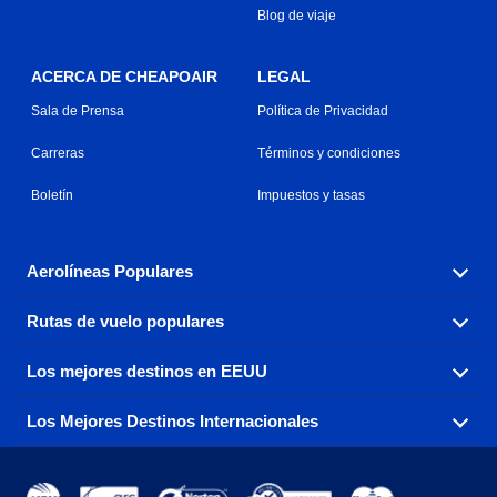
Blog de viaje
ACERCA DE CHEAPOAIR
LEGAL
Sala de Prensa
Política de Privacidad
Carreras
Términos y condiciones
Boletín
Impuestos y tasas
Aerolíneas Populares
Rutas de vuelo populares
Explora nuestras opciones de tarifas aéreas baratas por
aerolínea, con más de 500 opciones para elegir.
Los mejores destinos en EEUU
Reserva una de nuestras rutas de vuelo más populares
Aeromexico
Air Canada
con tres sencillos clics.
Los Mejores Destinos Internacionales
Air France
Encuentra boletos de avión baratos a destinos
Alaska Airlines
populares de los EEUU de costa a costa.
Atlanta a Ft Lauderdale
Chicago a Las Vegas
American Airlines
China Eastern Airlines
Consigue vuelos baratos a destinos globales en Europa,
Asia y más allá.