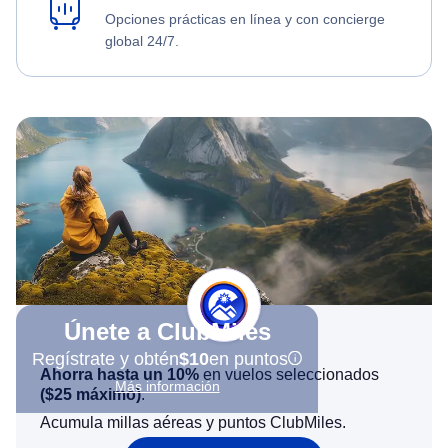
Opciones prácticas en línea y con concierge
global 24/7.
Únete a ClubMiles
Regístrate y obtén
$10
en puntos
Ahorra hasta un 10%
en vuelos seleccionados
Más información
(
$25
máximo)
.
Acumula millas aéreas y puntos ClubMiles.