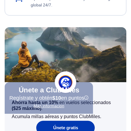
global 24/7.
Únete a ClubMiles
Regístrate y obtén
$10
en puntos
Ahorra hasta un 10%
en vuelos seleccionados
Más información
(
$25
máximo)
.
Acumula millas aéreas y puntos ClubMiles.
Únete gratis