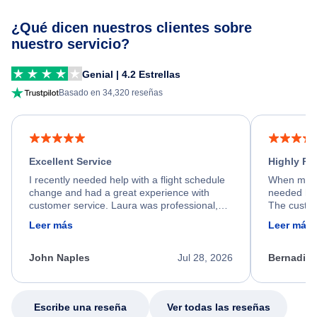
¿Qué dicen nuestros clientes sobre
nuestro servicio?
Genial | 4.2 Estrellas
Basado en 34,320 reseñas
Excellent Service
Highly R
I recently needed help with a flight schedule
When my fl
change and had a great experience with
needed hel
customer service. Laura was professional,
The custom
friendly, and very helpful throughout the
calm, prof
Leer más
Leer más
process. She quickly found a solution and
throughout
kept me informed of the next steps. I truly
alternative
appreciate her excellent service.
necessary f
John Naples
Jul 28, 2026
Bernadine
excellent s
my issue.
Escribe una reseña
Ver todas las reseñas