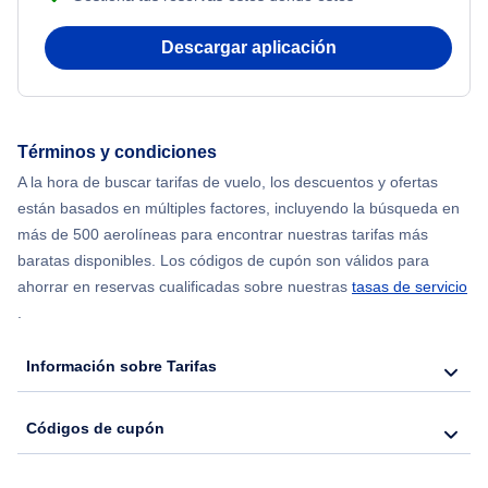
Beach Vacations
Flights from Nueva York to Atenas
Descargar aplicación
Flights from Nueva York to Mumbai
Flights from Shanghai to Nueva York
Términos y condiciones
A la hora de buscar tarifas de vuelo, los descuentos y ofertas
Flights from Delhi to Nueva York
están basados en múltiples factores, incluyendo la búsqueda en
más de 500 aerolíneas para encontrar nuestras tarifas más
Flights from Chicago to Delhi
baratas disponibles. Los códigos de cupón son válidos para
ahorrar en reservas cualificadas sobre nuestras
tasas de servicio
.
Flights from Nueva York to Hong Kong
Información sobre Tarifas
Flights from Nueva York to Seúl
Códigos de cupón
Flights from Nueva York to Barcelona