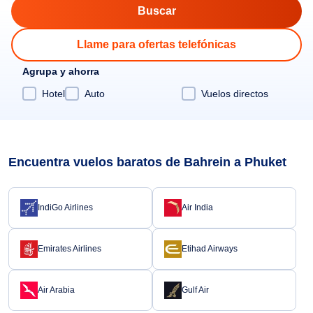
Llame para ofertas telefónicas
Agrupa y ahorra
Hotel
Auto
Vuelos directos
Encuentra vuelos baratos de Bahrein a Phuket
IndiGo Airlines
Air India
Emirates Airlines
Etihad Airways
Air Arabia
Gulf Air